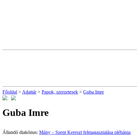
Főoldal
>
Adattár
>
Papok, szerzetesek
>
Guba Imre
Guba Imre
Állandó diakónus:
Mány – Szent Kereszt felmagasztalása plébánia