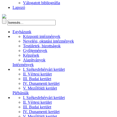
Válogatott bibliográfia
Lapozó
Egyházunk
Központi intézmények
Nevelési, oktatási intézmények
Testületek, bizottságok
Gyűjtemények
Képzések
Alapítványok
Intézmények
I. Székesfehérvári kerület
II. Vértesi kerület
III. Budai kerület
IV. Dunamenti kerület
V. Mezőföldi kerület
Plébániák
I. Székesfehérvári kerület
II. Vértesi kerület
III. Budai kerület
IV. Dunamenti kerület
V. Mezőföldi kerület