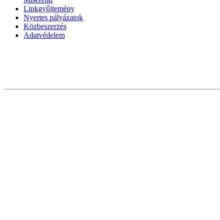
Linkgyűjtemény
Nyertes pályázatok
Közbeszerzés
Adatvédelem