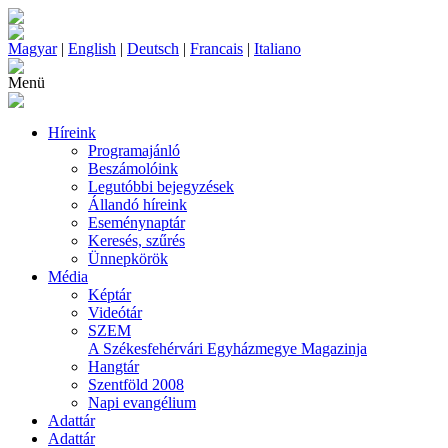
Magyar
|
English
|
Deutsch
|
Francais
|
Italiano
Menü
Híreink
Programajánló
Beszámolóink
Legutóbbi bejegyzések
Állandó híreink
Eseménynaptár
Keresés, szűrés
Ünnepkörök
Média
Képtár
Videótár
SZEM
A Székesfehérvári Egyházmegye Magazinja
Hangtár
Szentföld 2008
Napi evangélium
Adattár
Adattár