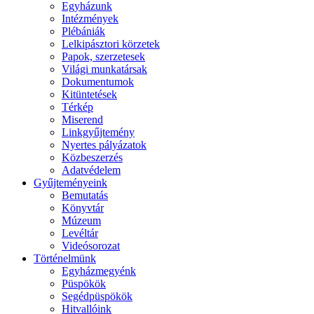
Egyházunk
Intézmények
Plébániák
Lelkipásztori körzetek
Papok, szerzetesek
Világi munkatársak
Dokumentumok
Kitüntetések
Térkép
Miserend
Linkgyűjtemény
Nyertes pályázatok
Közbeszerzés
Adatvédelem
Gyűjteményeink
Bemutatás
Könyvtár
Múzeum
Levéltár
Videósorozat
Történelmünk
Egyházmegyénk
Püspökök
Segédpüspökök
Hitvallóink