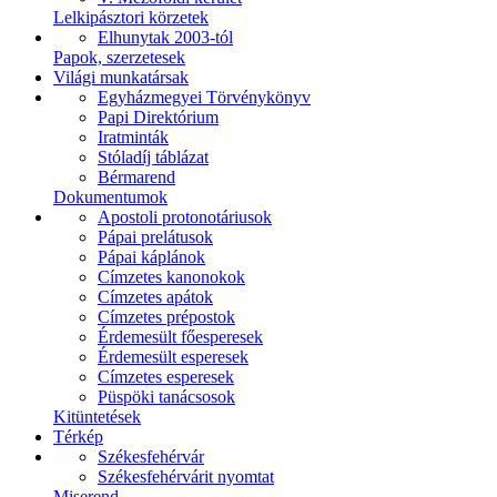
Lelkipásztori körzetek
Elhunytak 2003-tól
Papok, szerzetesek
Világi munkatársak
Egyházmegyei Törvénykönyv
Papi Direktórium
Iratminták
Stóladíj táblázat
Bérmarend
Dokumentumok
Apostoli protonotáriusok
Pápai prelátusok
Pápai káplánok
Címzetes kanonokok
Címzetes apátok
Címzetes prépostok
Érdemesült főesperesek
Érdemesült esperesek
Címzetes esperesek
Püspöki tanácsosok
Kitüntetések
Térkép
Székesfehérvár
Székesfehérvárit nyomtat
Miserend