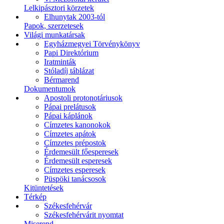
Lelkipásztori körzetek
Elhunytak 2003-tól
Papok, szerzetesek
Világi munkatársak
Egyházmegyei Törvénykönyv
Papi Direktórium
Iratminták
Stóladíj táblázat
Bérmarend
Dokumentumok
Apostoli protonotáriusok
Pápai prelátusok
Pápai káplánok
Címzetes kanonokok
Címzetes apátok
Címzetes prépostok
Érdemesült főesperesek
Érdemesült esperesek
Címzetes esperesek
Püspöki tanácsosok
Kitüntetések
Térkép
Székesfehérvár
Székesfehérvárit nyomtat
Miserend