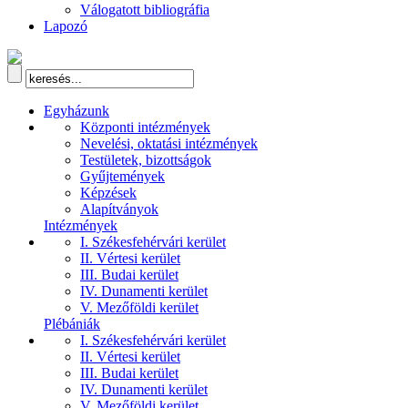
Válogatott bibliográfia
Lapozó
Egyházunk
Központi intézmények
Nevelési, oktatási intézmények
Testületek, bizottságok
Gyűjtemények
Képzések
Alapítványok
Intézmények
I. Székesfehérvári kerület
II. Vértesi kerület
III. Budai kerület
IV. Dunamenti kerület
V. Mezőföldi kerület
Plébániák
I. Székesfehérvári kerület
II. Vértesi kerület
III. Budai kerület
IV. Dunamenti kerület
V. Mezőföldi kerület