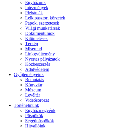
Egyházunk
Intézmények
Plébániák
Lelkipásztori körzetek
Papok, szerzetesek
Világi munkatársak
Dokumentumok
Kitüntetések
Térkép
Miserend
Linkgyűjtemény
Nyertes pályázatok
Közbeszerzés
Adatvédelem
Gyűjteményeink
Bemutatás
Könyvtár
Múzeum
Levéltár
Videósorozat
Történelmünk
Egyházmegyénk
Püspökök
Segédpüspökök
Hitvallóink