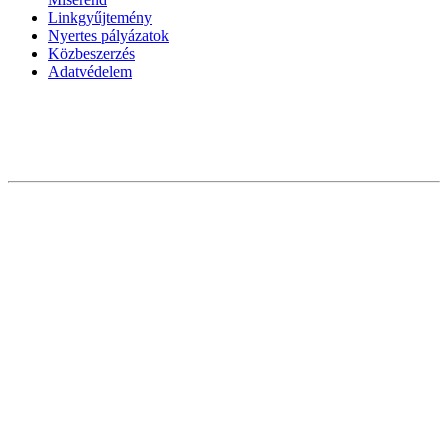
Linkgyűjtemény
Nyertes pályázatok
Közbeszerzés
Adatvédelem