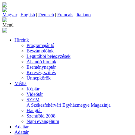
Magyar
|
English
|
Deutsch
|
Francais
|
Italiano
Menü
Híreink
Programajánló
Beszámolóink
Legutóbbi bejegyzések
Állandó híreink
Eseménynaptár
Keresés, szűrés
Ünnepkörök
Média
Képtár
Videótár
SZEM
A Székesfehérvári Egyházmegye Magazinja
Hangtár
Szentföld 2008
Napi evangélium
Adattár
Adattár