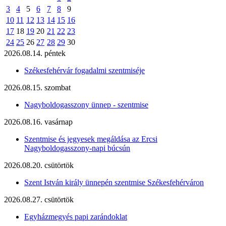
3
4
5
6
7
8
9
10
11
12
13
14
15
16
17
18
19
20
21
22
23
24
25
26
27
28
29
30
2026.08.14. péntek
Székesfehérvár fogadalmi szentmiséje
2026.08.15. szombat
Nagyboldogasszony ünnep - szentmise
2026.08.16. vasárnap
Szentmise és jegyesek megáldása az Ercsi
Nagyboldogasszony-napi búcsún
2026.08.20. csütörtök
Szent István király ünnepén szentmise Székesfehérváron
2026.08.27. csütörtök
Egyházmegyés papi zarándoklat