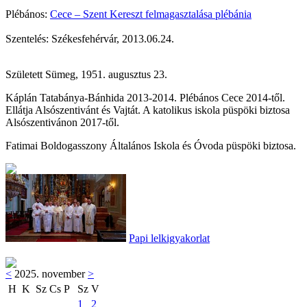
Plébános:
Cece – Szent Kereszt felmagasztalása plébánia
Szentelés: Székesfehérvár, 2013.06.24.
Született Sümeg, 1951. augusztus 23.
Káplán Tatabánya-Bánhida 2013-2014. Plébános Cece 2014-től.
Ellátja Alsószentivánt és Vajtát. A katolikus iskola püspöki biztosa
Alsószentivánon 2017-től.
Fatimai Boldogasszony Általános Iskola és Óvoda püspöki biztosa.
Papi lelkigyakorlat
<
2025. november
>
H
K
Sz
Cs
P
Sz
V
1
2