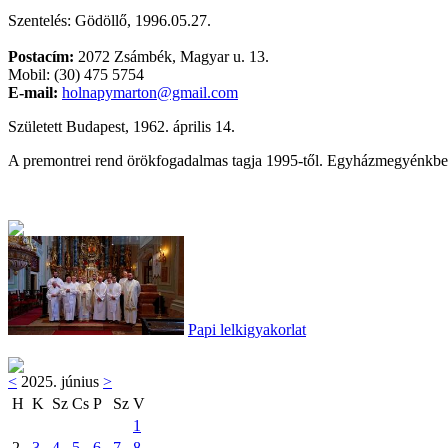
Szentelés: Gödöllő, 1996.05.27.
Postacím:
2072 Zsámbék, Magyar u. 13.
Mobil: (30) 475 5754
E-mail:
holnapymarton@gmail.com
Született Budapest, 1962. április 14.
A premontrei rend örökfogadalmas tagja 1995-től. Egyházmegyénkben
Papi lelkigyakorlat
<
2025. június
>
H
K
Sz
Cs
P
Sz
V
1
2
3
4
5
6
7
8