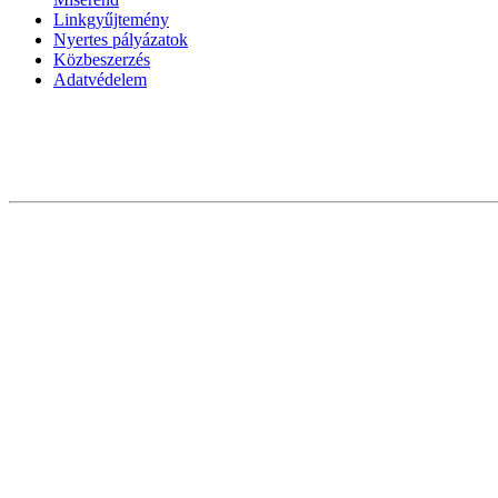
Linkgyűjtemény
Nyertes pályázatok
Közbeszerzés
Adatvédelem