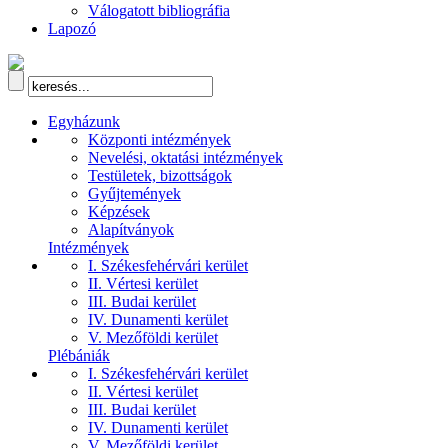
Válogatott bibliográfia
Lapozó
Egyházunk
Központi intézmények
Nevelési, oktatási intézmények
Testületek, bizottságok
Gyűjtemények
Képzések
Alapítványok
Intézmények
I. Székesfehérvári kerület
II. Vértesi kerület
III. Budai kerület
IV. Dunamenti kerület
V. Mezőföldi kerület
Plébániák
I. Székesfehérvári kerület
II. Vértesi kerület
III. Budai kerület
IV. Dunamenti kerület
V. Mezőföldi kerület