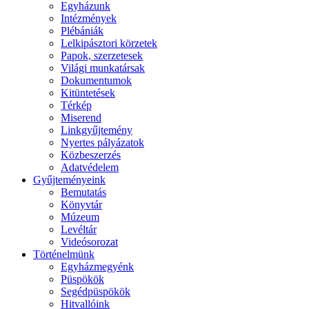
Egyházunk
Intézmények
Plébániák
Lelkipásztori körzetek
Papok, szerzetesek
Világi munkatársak
Dokumentumok
Kitüntetések
Térkép
Miserend
Linkgyűjtemény
Nyertes pályázatok
Közbeszerzés
Adatvédelem
Gyűjteményeink
Bemutatás
Könyvtár
Múzeum
Levéltár
Videósorozat
Történelmünk
Egyházmegyénk
Püspökök
Segédpüspökök
Hitvallóink