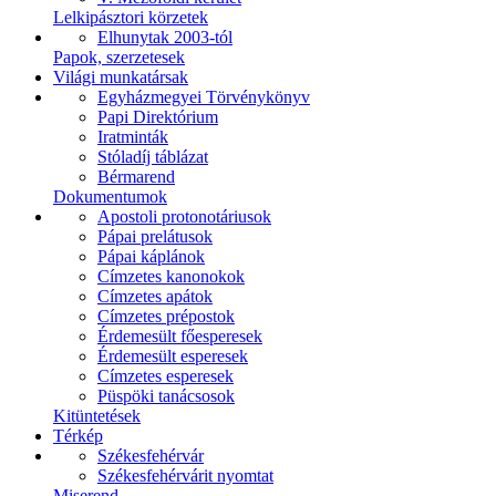
Lelkipásztori körzetek
Elhunytak 2003-tól
Papok, szerzetesek
Világi munkatársak
Egyházmegyei Törvénykönyv
Papi Direktórium
Iratminták
Stóladíj táblázat
Bérmarend
Dokumentumok
Apostoli protonotáriusok
Pápai prelátusok
Pápai káplánok
Címzetes kanonokok
Címzetes apátok
Címzetes prépostok
Érdemesült főesperesek
Érdemesült esperesek
Címzetes esperesek
Püspöki tanácsosok
Kitüntetések
Térkép
Székesfehérvár
Székesfehérvárit nyomtat
Miserend