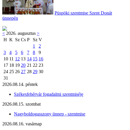
Püspöki szentmise Szent Donát
ünnepén
<
2026. augusztus
>
H
K
Sz
Cs
P
Sz
V
1
2
3
4
5
6
7
8
9
10
11
12
13
14
15
16
17
18
19
20
21
22
23
24
25
26
27
28
29
30
31
2026.08.14. péntek
Székesfehérvár fogadalmi szentmiséje
2026.08.15. szombat
Nagyboldogasszony ünnep - szentmise
2026.08.16. vasárnap