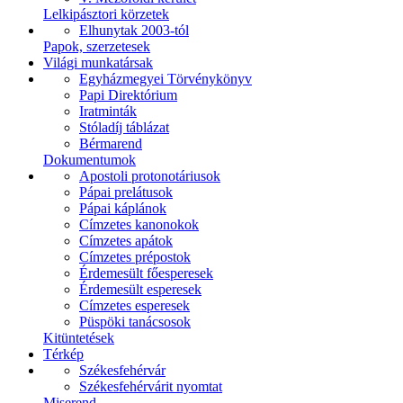
Lelkipásztori körzetek
Elhunytak 2003-tól
Papok, szerzetesek
Világi munkatársak
Egyházmegyei Törvénykönyv
Papi Direktórium
Iratminták
Stóladíj táblázat
Bérmarend
Dokumentumok
Apostoli protonotáriusok
Pápai prelátusok
Pápai káplánok
Címzetes kanonokok
Címzetes apátok
Címzetes prépostok
Érdemesült főesperesek
Érdemesült esperesek
Címzetes esperesek
Püspöki tanácsosok
Kitüntetések
Térkép
Székesfehérvár
Székesfehérvárit nyomtat
Miserend