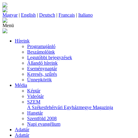
Magyar
|
English
|
Deutsch
|
Francais
|
Italiano
Menü
Híreink
Programajánló
Beszámolóink
Legutóbbi bejegyzések
Állandó híreink
Eseménynaptár
Keresés, szűrés
Ünnepkörök
Média
Képtár
Videótár
SZEM
A Székesfehérvári Egyházmegye Magazinja
Hangtár
Szentföld 2008
Napi evangélium
Adattár
Adattár