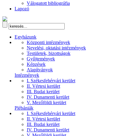
Válogatott bibliográfia
Lapozó
Egyházunk
Központi intézmények
Nevelési, oktatási intézmények
Testületek, bizottságok
Gyűjtemények
Képzések
Alapítványok
Intézmények
I. Székesfehérvári kerület
II. Vértesi kerület
III. Budai kerület
IV. Dunamenti kerület
V. Mezőföldi kerület
Plébániák
I. Székesfehérvári kerület
II. Vértesi kerület
III. Budai kerület
IV. Dunamenti kerület
V. Mezőföldi kerület