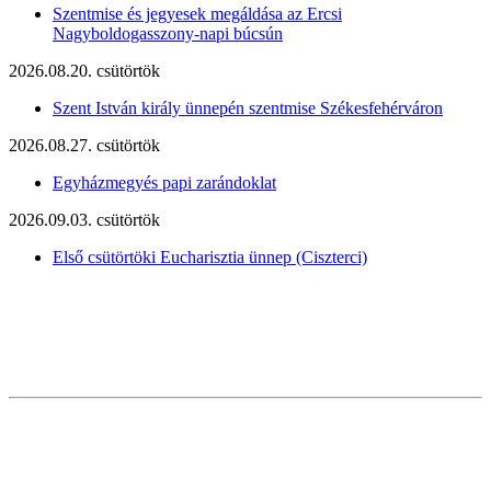
Szentmise és jegyesek megáldása az Ercsi
Nagyboldogasszony-napi búcsún
2026.08.20. csütörtök
Szent István király ünnepén szentmise Székesfehérváron
2026.08.27. csütörtök
Egyházmegyés papi zarándoklat
2026.09.03. csütörtök
Első csütörtöki Eucharisztia ünnep (Ciszterci)