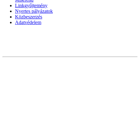
Linkgyűjtemény
Nyertes pályázatok
Közbeszerzés
Adatvédelem