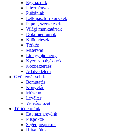
Egyházunk
Intézmények
Plébániák
Lelkipásztori körzetek
Papok, szerzetesek
Világi munkatársak
Dokumentumok
Kitüntetések
Térkép
Miserend
Linkgyűjtemény
Nyertes pályázatok
Közbeszerzés
Adatvédelem
Gyűjteményeink
Bemutatás
Könyvtár
Múzeum
Levéltár
Videósorozat
Történelmünk
Egyházmegyénk
Püspökök
Segédpüspökök
Hitvallóink