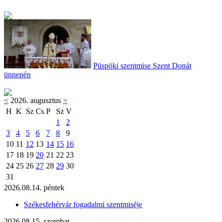
Püspöki szentmise Szent Donát
ünnepén
<
2026. augusztus
>
H
K
Sz
Cs
P
Sz
V
1
2
3
4
5
6
7
8
9
10
11
12
13
14
15
16
17
18
19
20
21
22
23
24
25
26
27
28
29
30
31
2026.08.14. péntek
Székesfehérvár fogadalmi szentmiséje
2026.08.15. szombat