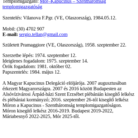
Templomigazgató:
Mór–Kapucinus – Szentháromság
templomigazgatóság
Szentelés: Vilanova F.Pgr. (VE, Olaszország), 1984.05.12.
Mobil: (30) 4702 907
E-mail:
sergio.tellan@gmail.com
Született Pramaggiore (VE, Olaszország), 1958. szeptember 22.
Szerzetbe lépés: 1974. szeptember 12.
Ideiglenes fogadalom: 1975. szeptember 14.
Örök fogadalom: 1981. október 02.
Papszentelés: 1984. május 12.
A Magyar Kapucinus Delegáció elöljárója. 2007 augusztusában
érkezett Magyarországra. 2007 és 2016 között Budapesten az
Alsóvízivárosi Árpád-házi Szent Erzsébet plébánián kisegítő lelkész
és plébániai kormányzó; 2016. szeptember 26-tól kisegítő lelkész
Móron a Kapucinus - Szentháromság templomigazgatóságon.
Móron kisegítő lelkész 2016-2019. Budapest 2019-2022,
Máriabesnyő 2022-2025, Mór 2025-től.