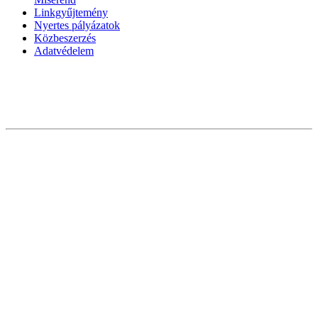
Linkgyűjtemény
Nyertes pályázatok
Közbeszerzés
Adatvédelem