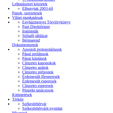
Lelkipásztori körzetek
Elhunytak 2003-tól
Papok, szerzetesek
Világi munkatársak
Egyházmegyei Törvénykönyv
Papi Direktórium
Iratminták
Stóladíj táblázat
Bérmarend
Dokumentumok
Apostoli protonotáriusok
Pápai prelátusok
Pápai káplánok
Címzetes kanonokok
Címzetes apátok
Címzetes prépostok
Érdemesült főesperesek
Érdemesült esperesek
Címzetes esperesek
Püspöki tanácsosok
Kitüntetések
Térkép
Székesfehérvár
Székesfehérvárit nyomtat
Miserend