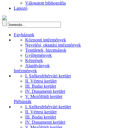
Válogatott bibliográfia
Lapozó
Egyházunk
Központi intézmények
Nevelési, oktatási intézmények
Testületek, bizottságok
Gyűjtemények
Képzések
Alapítványok
Intézmények
I. Székesfehérvári kerület
II. Vértesi kerület
III. Budai kerület
IV. Dunamenti kerület
V. Mezőföldi kerület
Plébániák
I. Székesfehérvári kerület
II. Vértesi kerület
III. Budai kerület
IV. Dunamenti kerület
V. Mezőföldi kerület