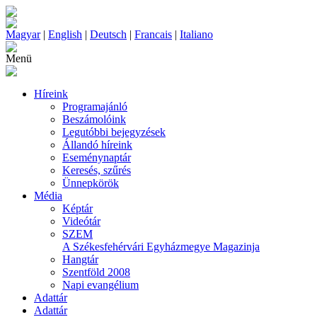
Magyar
|
English
|
Deutsch
|
Francais
|
Italiano
Menü
Híreink
Programajánló
Beszámolóink
Legutóbbi bejegyzések
Állandó híreink
Eseménynaptár
Keresés, szűrés
Ünnepkörök
Média
Képtár
Videótár
SZEM
A Székesfehérvári Egyházmegye Magazinja
Hangtár
Szentföld 2008
Napi evangélium
Adattár
Adattár