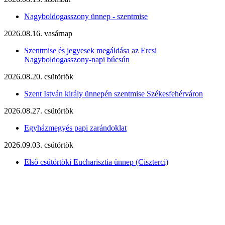
Nagyboldogasszony ünnep - szentmise
2026.08.16. vasárnap
Szentmise és jegyesek megáldása az Ercsi
Nagyboldogasszony-napi búcsún
2026.08.20. csütörtök
Szent István király ünnepén szentmise Székesfehérváron
2026.08.27. csütörtök
Egyházmegyés papi zarándoklat
2026.09.03. csütörtök
Első csütörtöki Eucharisztia ünnep (Ciszterci)