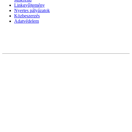
Linkgyűjtemény
Nyertes pályázatok
Közbeszerzés
Adatvédelem