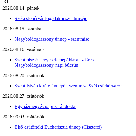
31
2026.08.14. péntek
Székesfehérvár fogadalmi szentmiséje
2026.08.15. szombat
Nagyboldogasszony ünnep - szentmise
2026.08.16. vasárnap
Szentmise és jegyesek megáldása az Ercsi
Nagyboldogasszony-napi búcsún
2026.08.20. csütörtök
Szent István király ünnepén szentmise Székesfehérváron
2026.08.27. csütörtök
Egyházmegyés papi zarándoklat
2026.09.03. csütörtök
Első csütörtöki Eucharisztia ünnep (Ciszterci)