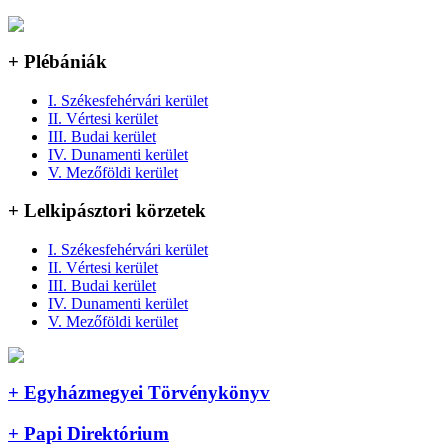
+ Plébániák
I. Székesfehérvári kerület
II. Vértesi kerület
III. Budai kerület
IV. Dunamenti kerület
V. Mezőföldi kerület
+ Lelkipásztori körzetek
I. Székesfehérvári kerület
II. Vértesi kerület
III. Budai kerület
IV. Dunamenti kerület
V. Mezőföldi kerület
+ Egyházmegyei Törvénykönyv
+ Papi Direktórium