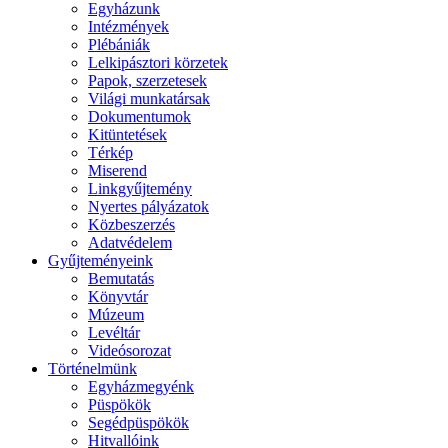
Egyházunk
Intézmények
Plébániák
Lelkipásztori körzetek
Papok, szerzetesek
Világi munkatársak
Dokumentumok
Kitüntetések
Térkép
Miserend
Linkgyűjtemény
Nyertes pályázatok
Közbeszerzés
Adatvédelem
Gyűjteményeink
Bemutatás
Könyvtár
Múzeum
Levéltár
Videósorozat
Történelmünk
Egyházmegyénk
Püspökök
Segédpüspökök
Hitvallóink