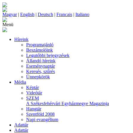
Magyar
|
English
|
Deutsch
|
Francais
|
Italiano
Menü
Híreink
Programajánló
Beszámolóink
Legutóbbi bejegyzések
Állandó híreink
Eseménynaptár
Keresés, szűrés
Ünnepkörök
Média
Képtár
Videótár
SZEM
A Székesfehérvári Egyházmegye Magazinja
Hangtár
Szentföld 2008
Napi evangélium
Adattár
Adattár