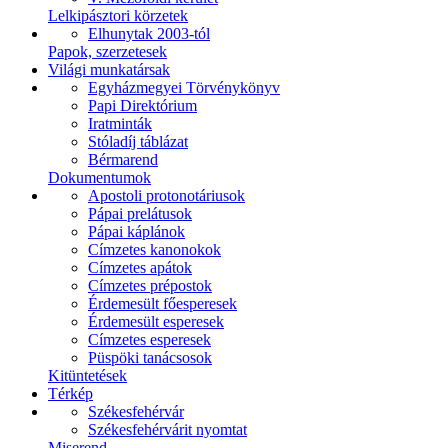
Lelkipásztori körzetek
Elhunytak 2003-tól
Papok, szerzetesek
Világi munkatársak
Egyházmegyei Törvénykönyv
Papi Direktórium
Iratminták
Stóladíj táblázat
Bérmarend
Dokumentumok
Apostoli protonotáriusok
Pápai prelátusok
Pápai káplánok
Címzetes kanonokok
Címzetes apátok
Címzetes prépostok
Érdemesült főesperesek
Érdemesült esperesek
Címzetes esperesek
Püspöki tanácsosok
Kitüntetések
Térkép
Székesfehérvár
Székesfehérvárit nyomtat
Miserend