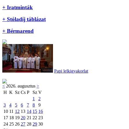
+ Iratminták
+ Stóladíj táblázat
+ Bérmarend
Papi lelkigyakorlat
<
2026. augusztus
>
H
K
Sz
Cs
P
Sz
V
1
2
3
4
5
6
7
8
9
10
11
12
13
14
15
16
17
18
19
20
21
22
23
24
25
26
27
28
29
30