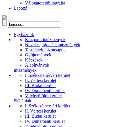
Válogatott bibliográfia
Lapozó
Egyházunk
Központi intézmények
Nevelési, oktatási intézmények
Testületek, bizottságok
Gyűjtemények
Képzések
Alapítványok
Intézmények
I. Székesfehérvári kerület
II. Vértesi kerület
III. Budai kerület
IV. Dunamenti kerület
V. Mezőföldi kerület
Plébániák
I. Székesfehérvári kerület
II. Vértesi kerület
III. Budai kerület
IV. Dunamenti kerület
V. Mezőföldi kerület