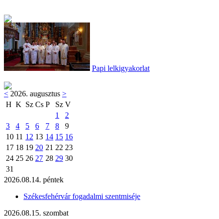
Papi lelkigyakorlat
<
2026. augusztus
>
H
K
Sz
Cs
P
Sz
V
1
2
3
4
5
6
7
8
9
10
11
12
13
14
15
16
17
18
19
20
21
22
23
24
25
26
27
28
29
30
31
2026.08.14. péntek
Székesfehérvár fogadalmi szentmiséje
2026.08.15. szombat