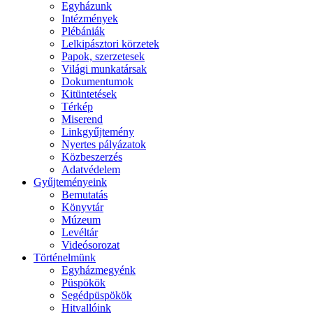
Egyházunk
Intézmények
Plébániák
Lelkipásztori körzetek
Papok, szerzetesek
Világi munkatársak
Dokumentumok
Kitüntetések
Térkép
Miserend
Linkgyűjtemény
Nyertes pályázatok
Közbeszerzés
Adatvédelem
Gyűjteményeink
Bemutatás
Könyvtár
Múzeum
Levéltár
Videósorozat
Történelmünk
Egyházmegyénk
Püspökök
Segédpüspökök
Hitvallóink