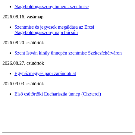
Nagyboldogasszony ünnep - szentmise
2026.08.16. vasárnap
Szentmise és jegyesek megáldása az Ercsi
Nagyboldogasszony-napi búcsún
2026.08.20. csütörtök
Szent István király ünnepén szentmise Székesfehérváron
2026.08.27. csütörtök
Egyházmegyés papi zarándoklat
2026.09.03. csütörtök
Első csütörtöki Eucharisztia ünnep (Ciszterci)