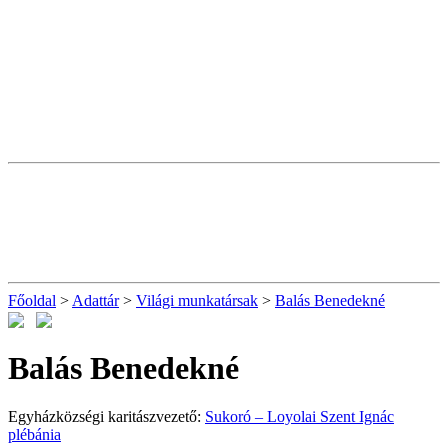
Főoldal
>
Adattár
>
Világi munkatársak
>
Balás Benedekné
Balás Benedekné
Egyházközségi karitászvezető:
Sukoró – Loyolai Szent Ignác
plébánia