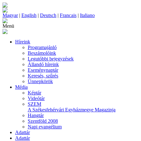
Magyar
|
English
|
Deutsch
|
Francais
|
Italiano
Menü
Híreink
Programajánló
Beszámolóink
Legutóbbi bejegyzések
Állandó híreink
Eseménynaptár
Keresés, szűrés
Ünnepkörök
Média
Képtár
Videótár
SZEM
A Székesfehérvári Egyházmegye Magazinja
Hangtár
Szentföld 2008
Napi evangélium
Adattár
Adattár