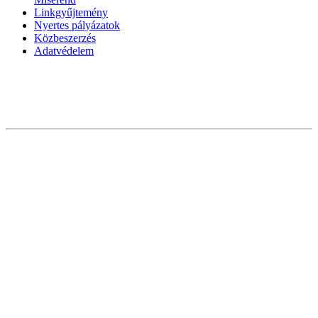
Linkgyűjtemény
Nyertes pályázatok
Közbeszerzés
Adatvédelem