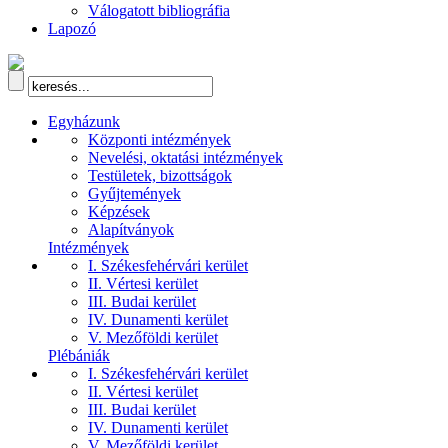
Válogatott bibliográfia
Lapozó
Egyházunk
Központi intézmények
Nevelési, oktatási intézmények
Testületek, bizottságok
Gyűjtemények
Képzések
Alapítványok
Intézmények
I. Székesfehérvári kerület
II. Vértesi kerület
III. Budai kerület
IV. Dunamenti kerület
V. Mezőföldi kerület
Plébániák
I. Székesfehérvári kerület
II. Vértesi kerület
III. Budai kerület
IV. Dunamenti kerület
V. Mezőföldi kerület