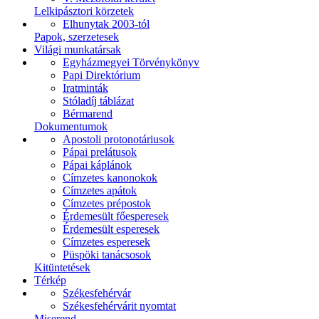
Lelkipásztori körzetek
Elhunytak 2003-tól
Papok, szerzetesek
Világi munkatársak
Egyházmegyei Törvénykönyv
Papi Direktórium
Iratminták
Stóladíj táblázat
Bérmarend
Dokumentumok
Apostoli protonotáriusok
Pápai prelátusok
Pápai káplánok
Címzetes kanonokok
Címzetes apátok
Címzetes prépostok
Érdemesült főesperesek
Érdemesült esperesek
Címzetes esperesek
Püspöki tanácsosok
Kitüntetések
Térkép
Székesfehérvár
Székesfehérvárit nyomtat
Miserend