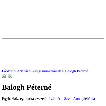
Főoldal
>
Adattár
>
Világi munkatársak
>
Balogh Péterné
Balogh Péterné
Egyházközségi karitászvezető:
Isztimér – Szent Anna plébánia