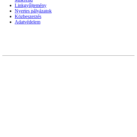
Linkgyűjtemény
Nyertes pályázatok
Közbeszerzés
Adatvédelem