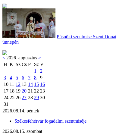
Püspöki szentmise Szent Donát
ünnepén
<
2026. augusztus
>
H
K
Sz
Cs
P
Sz
V
1
2
3
4
5
6
7
8
9
10
11
12
13
14
15
16
17
18
19
20
21
22
23
24
25
26
27
28
29
30
31
2026.08.14. péntek
Székesfehérvár fogadalmi szentmiséje
2026.08.15. szombat