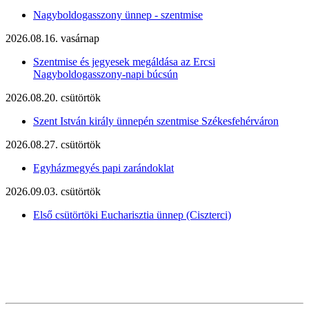
Nagyboldogasszony ünnep - szentmise
2026.08.16. vasárnap
Szentmise és jegyesek megáldása az Ercsi
Nagyboldogasszony-napi búcsún
2026.08.20. csütörtök
Szent István király ünnepén szentmise Székesfehérváron
2026.08.27. csütörtök
Egyházmegyés papi zarándoklat
2026.09.03. csütörtök
Első csütörtöki Eucharisztia ünnep (Ciszterci)