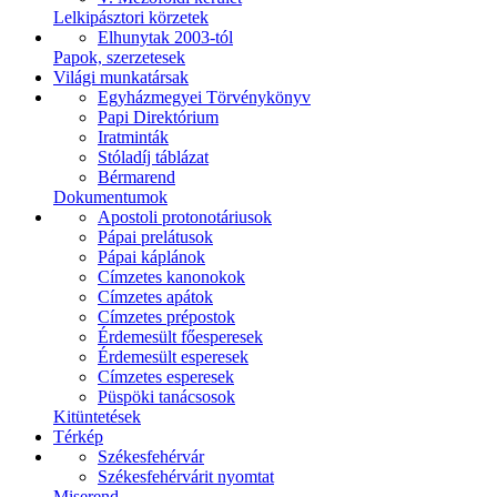
Lelkipásztori körzetek
Elhunytak 2003-tól
Papok, szerzetesek
Világi munkatársak
Egyházmegyei Törvénykönyv
Papi Direktórium
Iratminták
Stóladíj táblázat
Bérmarend
Dokumentumok
Apostoli protonotáriusok
Pápai prelátusok
Pápai káplánok
Címzetes kanonokok
Címzetes apátok
Címzetes prépostok
Érdemesült főesperesek
Érdemesült esperesek
Címzetes esperesek
Püspöki tanácsosok
Kitüntetések
Térkép
Székesfehérvár
Székesfehérvárit nyomtat
Miserend