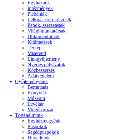
Egyházunk
Intézmények
Plébániák
Lelkipásztori körzetek
Papok, szerzetesek
Világi munkatársak
Dokumentumok
Kitüntetések
Térkép
Miserend
Linkgyűjtemény
Nyertes pályázatok
Közbeszerzés
Adatvédelem
Gyűjteményeink
Bemutatás
Könyvtár
Múzeum
Levéltár
Videósorozat
Történelmünk
Egyházmegyénk
Püspökök
Segédpüspökök
Hitvallóink