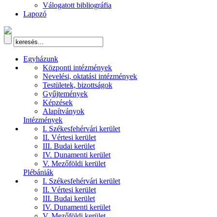
Válogatott bibliográfia
Lapozó
Egyházunk
Központi intézmények
Nevelési, oktatási intézmények
Testületek, bizottságok
Gyűjtemények
Képzések
Alapítványok
Intézmények
I. Székesfehérvári kerület
II. Vértesi kerület
III. Budai kerület
IV. Dunamenti kerület
V. Mezőföldi kerület
Plébániák
I. Székesfehérvári kerület
II. Vértesi kerület
III. Budai kerület
IV. Dunamenti kerület
V. Mezőföldi kerület