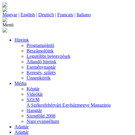
Magyar
|
English
|
Deutsch
|
Francais
|
Italiano
Menü
Híreink
Programajánló
Beszámolóink
Legutóbbi bejegyzések
Állandó híreink
Eseménynaptár
Keresés, szűrés
Ünnepkörök
Média
Képtár
Videótár
SZEM
A Székesfehérvári Egyházmegye Magazinja
Hangtár
Szentföld 2008
Napi evangélium
Adattár
Adattár