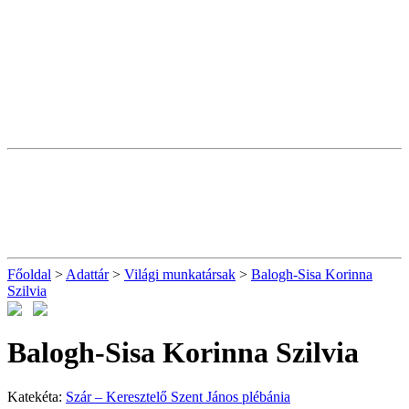
Főoldal
>
Adattár
>
Világi munkatársak
>
Balogh-Sisa Korinna
Szilvia
Balogh-Sisa Korinna Szilvia
Katekéta:
Szár – Keresztelő Szent János plébánia