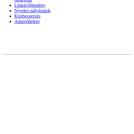
Linkgyűjtemény
Nyertes pályázatok
Közbeszerzés
Adatvédelem