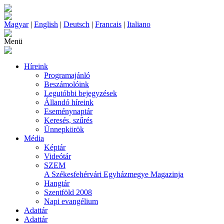
Magyar
|
English
|
Deutsch
|
Francais
|
Italiano
Menü
Híreink
Programajánló
Beszámolóink
Legutóbbi bejegyzések
Állandó híreink
Eseménynaptár
Keresés, szűrés
Ünnepkörök
Média
Képtár
Videótár
SZEM
A Székesfehérvári Egyházmegye Magazinja
Hangtár
Szentföld 2008
Napi evangélium
Adattár
Adattár