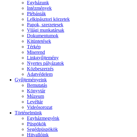
Egyházunk
Intézmények
Plébániák
Lelkipásztori körzetek
Papok, szerzetesek
Világi munkatársak
Dokumentumok
Kitüntetések
Térkép
Miserend
Linkgyűjtemény
Nyertes pályázatok
Közbeszerzés
Adatvédelem
Gyűjteményeink
Bemutatás
Könyvtár
Múzeum
Levéltár
Videósorozat
Történelmünk
Egyházmegyénk
Püspökök
Segédpüspökök
Hitvallóink