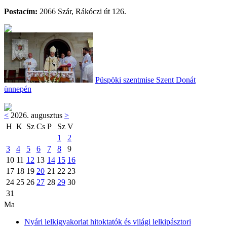
Postacím:
2066 Szár, Rákóczi út 126.
Püspöki szentmise Szent Donát
ünnepén
<
2026. augusztus
>
H
K
Sz
Cs
P
Sz
V
1
2
3
4
5
6
7
8
9
10
11
12
13
14
15
16
17
18
19
20
21
22
23
24
25
26
27
28
29
30
31
Ma
Nyári lelkigyakorlat hitoktatók és világi lelkipásztori