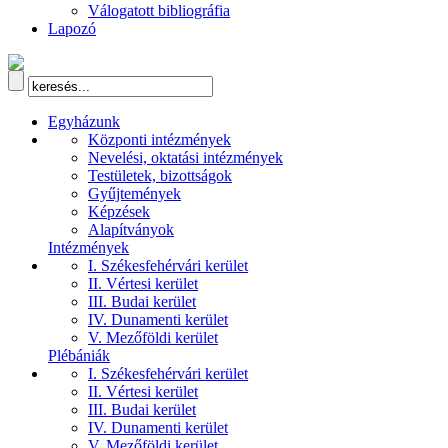
Válogatott bibliográfia
Lapozó
Egyházunk
Központi intézmények
Nevelési, oktatási intézmények
Testületek, bizottságok
Gyűjtemények
Képzések
Alapítványok
Intézmények
I. Székesfehérvári kerület
II. Vértesi kerület
III. Budai kerület
IV. Dunamenti kerület
V. Mezőföldi kerület
Plébániák
I. Székesfehérvári kerület
II. Vértesi kerület
III. Budai kerület
IV. Dunamenti kerület
V. Mezőföldi kerület