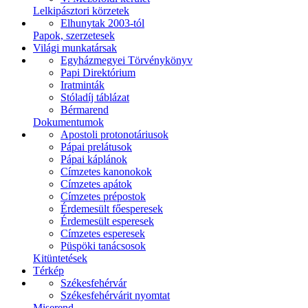
Lelkipásztori körzetek
Elhunytak 2003-tól
Papok, szerzetesek
Világi munkatársak
Egyházmegyei Törvénykönyv
Papi Direktórium
Iratminták
Stóladíj táblázat
Bérmarend
Dokumentumok
Apostoli protonotáriusok
Pápai prelátusok
Pápai káplánok
Címzetes kanonokok
Címzetes apátok
Címzetes prépostok
Érdemesült főesperesek
Érdemesült esperesek
Címzetes esperesek
Püspöki tanácsosok
Kitüntetések
Térkép
Székesfehérvár
Székesfehérvárit nyomtat
Miserend