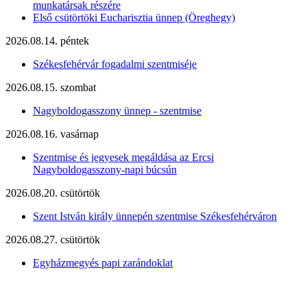
munkatársak részére
Első csütörtöki Eucharisztia ünnep (Öreghegy)
2026.08.14. péntek
Székesfehérvár fogadalmi szentmiséje
2026.08.15. szombat
Nagyboldogasszony ünnep - szentmise
2026.08.16. vasárnap
Szentmise és jegyesek megáldása az Ercsi
Nagyboldogasszony-napi búcsún
2026.08.20. csütörtök
Szent István király ünnepén szentmise Székesfehérváron
2026.08.27. csütörtök
Egyházmegyés papi zarándoklat