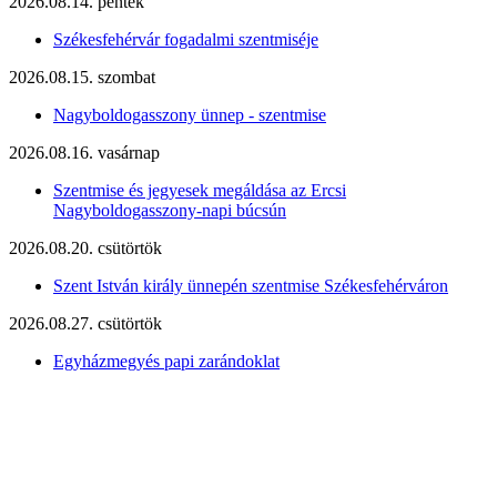
2026.08.14. péntek
Székesfehérvár fogadalmi szentmiséje
2026.08.15. szombat
Nagyboldogasszony ünnep - szentmise
2026.08.16. vasárnap
Szentmise és jegyesek megáldása az Ercsi
Nagyboldogasszony-napi búcsún
2026.08.20. csütörtök
Szent István király ünnepén szentmise Székesfehérváron
2026.08.27. csütörtök
Egyházmegyés papi zarándoklat