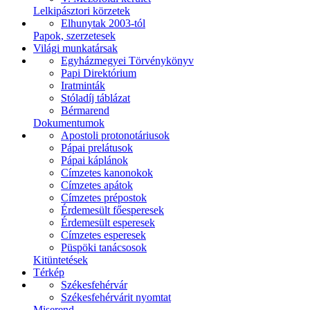
Lelkipásztori körzetek
Elhunytak 2003-tól
Papok, szerzetesek
Világi munkatársak
Egyházmegyei Törvénykönyv
Papi Direktórium
Iratminták
Stóladíj táblázat
Bérmarend
Dokumentumok
Apostoli protonotáriusok
Pápai prelátusok
Pápai káplánok
Címzetes kanonokok
Címzetes apátok
Címzetes prépostok
Érdemesült főesperesek
Érdemesült esperesek
Címzetes esperesek
Püspöki tanácsosok
Kitüntetések
Térkép
Székesfehérvár
Székesfehérvárit nyomtat
Miserend