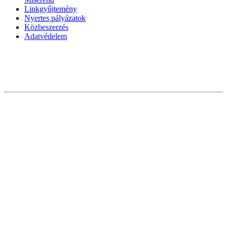
Linkgyűjtemény
Nyertes pályázatok
Közbeszerzés
Adatvédelem