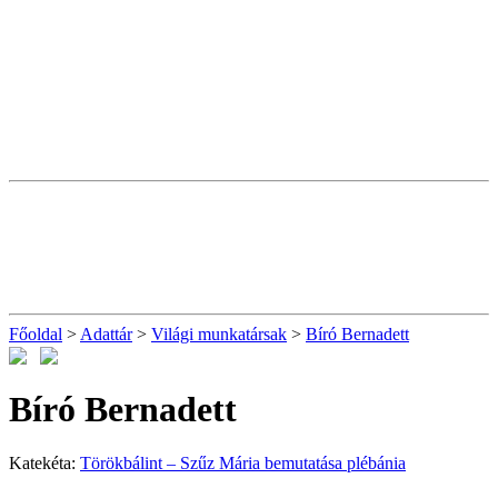
Főoldal
>
Adattár
>
Világi munkatársak
>
Bíró Bernadett
Bíró Bernadett
Katekéta:
Törökbálint – Szűz Mária bemutatása plébánia