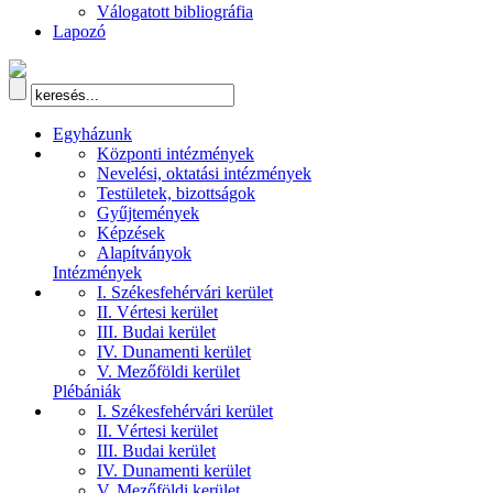
Válogatott bibliográfia
Lapozó
Egyházunk
Központi intézmények
Nevelési, oktatási intézmények
Testületek, bizottságok
Gyűjtemények
Képzések
Alapítványok
Intézmények
I. Székesfehérvári kerület
II. Vértesi kerület
III. Budai kerület
IV. Dunamenti kerület
V. Mezőföldi kerület
Plébániák
I. Székesfehérvári kerület
II. Vértesi kerület
III. Budai kerület
IV. Dunamenti kerület
V. Mezőföldi kerület