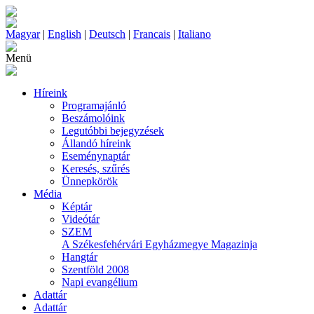
Magyar
|
English
|
Deutsch
|
Francais
|
Italiano
Menü
Híreink
Programajánló
Beszámolóink
Legutóbbi bejegyzések
Állandó híreink
Eseménynaptár
Keresés, szűrés
Ünnepkörök
Média
Képtár
Videótár
SZEM
A Székesfehérvári Egyházmegye Magazinja
Hangtár
Szentföld 2008
Napi evangélium
Adattár
Adattár