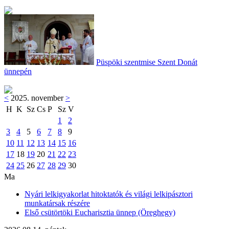
Püspöki szentmise Szent Donát
ünnepén
<
2025. november
>
H
K
Sz
Cs
P
Sz
V
1
2
3
4
5
6
7
8
9
10
11
12
13
14
15
16
17
18
19
20
21
22
23
24
25
26
27
28
29
30
Ma
Nyári lelkigyakorlat hitoktatók és világi lelkipásztori
munkatársak részére
Első csütörtöki Eucharisztia ünnep (Öreghegy)