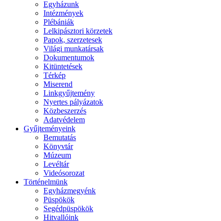
Egyházunk
Intézmények
Plébániák
Lelkipásztori körzetek
Papok, szerzetesek
Világi munkatársak
Dokumentumok
Kitüntetések
Térkép
Miserend
Linkgyűjtemény
Nyertes pályázatok
Közbeszerzés
Adatvédelem
Gyűjteményeink
Bemutatás
Könyvtár
Múzeum
Levéltár
Videósorozat
Történelmünk
Egyházmegyénk
Püspökök
Segédpüspökök
Hitvallóink