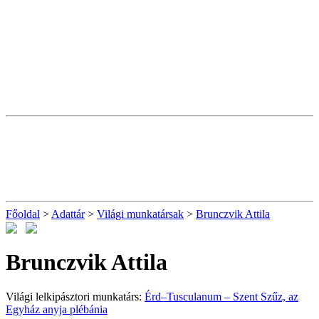
Főoldal
>
Adattár
>
Világi munkatársak
>
Brunczvik Attila
Brunczvik Attila
Világi lelkipásztori munkatárs:
Érd–Tusculanum – Szent Szűz, az
Egyház anyja plébánia