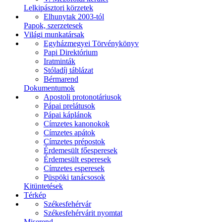
Lelkipásztori körzetek
Elhunytak 2003-tól
Papok, szerzetesek
Világi munkatársak
Egyházmegyei Törvénykönyv
Papi Direktórium
Iratminták
Stóladíj táblázat
Bérmarend
Dokumentumok
Apostoli protonotáriusok
Pápai prelátusok
Pápai káplánok
Címzetes kanonokok
Címzetes apátok
Címzetes prépostok
Érdemesült főesperesek
Érdemesült esperesek
Címzetes esperesek
Püspöki tanácsosok
Kitüntetések
Térkép
Székesfehérvár
Székesfehérvárit nyomtat
Miserend