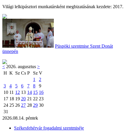
Világi lelkipásztori munkatársként megbizatásának kezdete: 2017.
Püspöki szentmise Szent Donát
ünnepén
<
2026. augusztus
>
H
K
Sz
Cs
P
Sz
V
1
2
3
4
5
6
7
8
9
10
11
12
13
14
15
16
17
18
19
20
21
22
23
24
25
26
27
28
29
30
31
2026.08.14. péntek
Székesfehérvár fogadalmi szentmiséje