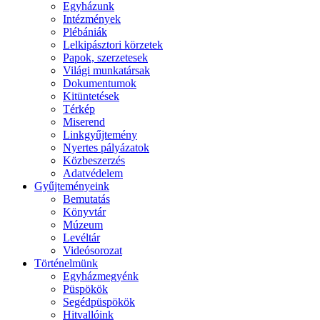
Egyházunk
Intézmények
Plébániák
Lelkipásztori körzetek
Papok, szerzetesek
Világi munkatársak
Dokumentumok
Kitüntetések
Térkép
Miserend
Linkgyűjtemény
Nyertes pályázatok
Közbeszerzés
Adatvédelem
Gyűjteményeink
Bemutatás
Könyvtár
Múzeum
Levéltár
Videósorozat
Történelmünk
Egyházmegyénk
Püspökök
Segédpüspökök
Hitvallóink