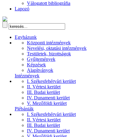
Válogatott bibliográfia
Lapozó
Egyházunk
Központi intézmények
Nevelési, oktatási intézmények
Testületek, bizottságok
Gyűjtemények
Képzések
Alapítványok
Intézmények
I. Székesfehérvári kerület
II. Vértesi kerület
III. Budai kerület
IV. Dunamenti kerület
V. Mezőföldi kerület
Plébániák
I. Székesfehérvári kerület
II. Vértesi kerület
III. Budai kerület
IV. Dunamenti kerület
V. Mezőföldi kerület