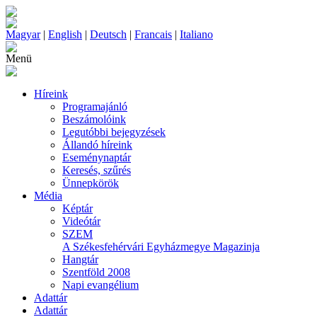
Magyar
|
English
|
Deutsch
|
Francais
|
Italiano
Menü
Híreink
Programajánló
Beszámolóink
Legutóbbi bejegyzések
Állandó híreink
Eseménynaptár
Keresés, szűrés
Ünnepkörök
Média
Képtár
Videótár
SZEM
A Székesfehérvári Egyházmegye Magazinja
Hangtár
Szentföld 2008
Napi evangélium
Adattár
Adattár