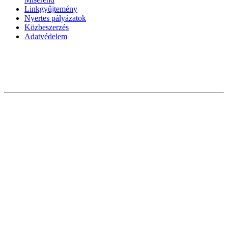
Linkgyűjtemény
Nyertes pályázatok
Közbeszerzés
Adatvédelem