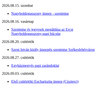
2026.08.15. szombat
Nagyboldogasszony ünnep - szentmise
2026.08.16. vasárnap
Szentmise és jegyesek megáldása az Ercsi
Nagyboldogasszony-napi búcsún
2026.08.20. csütörtök
Szent István király ünnepén szentmise Székesfehérváron
2026.08.27. csütörtök
Egyházmegyés papi zarándoklat
2026.09.03. csütörtök
Első csütörtöki Eucharisztia ünnep (Ciszterci)