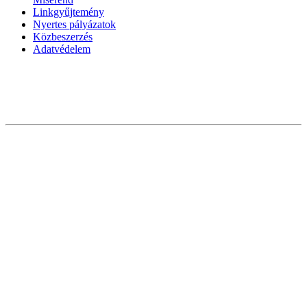
Linkgyűjtemény
Nyertes pályázatok
Közbeszerzés
Adatvédelem