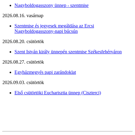
Nagyboldogasszony ünnep - szentmise
2026.08.16. vasárnap
Szentmise és jegyesek megáldása az Ercsi
Nagyboldogasszony-napi búcsún
2026.08.20. csütörtök
Szent István király ünnepén szentmise Székesfehérváron
2026.08.27. csütörtök
Egyházmegyés papi zarándoklat
2026.09.03. csütörtök
Első csütörtöki Eucharisztia ünnep (Ciszterci)