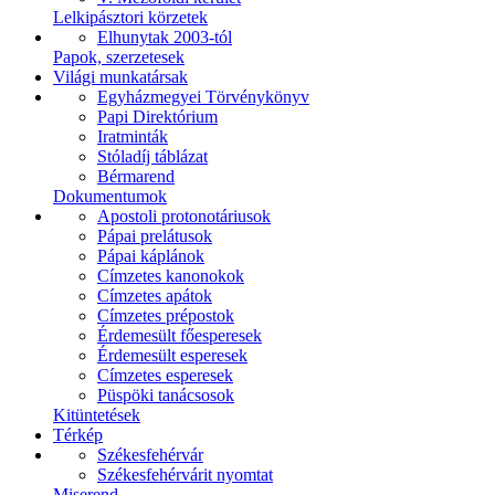
Lelkipásztori körzetek
Elhunytak 2003-tól
Papok, szerzetesek
Világi munkatársak
Egyházmegyei Törvénykönyv
Papi Direktórium
Iratminták
Stóladíj táblázat
Bérmarend
Dokumentumok
Apostoli protonotáriusok
Pápai prelátusok
Pápai káplánok
Címzetes kanonokok
Címzetes apátok
Címzetes prépostok
Érdemesült főesperesek
Érdemesült esperesek
Címzetes esperesek
Püspöki tanácsosok
Kitüntetések
Térkép
Székesfehérvár
Székesfehérvárit nyomtat
Miserend