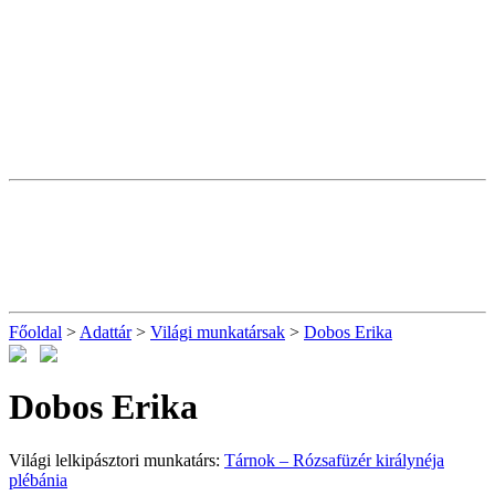
Főoldal
>
Adattár
>
Világi munkatársak
>
Dobos Erika
Dobos Erika
Világi lelkipásztori munkatárs:
Tárnok – Rózsafüzér királynéja
plébánia