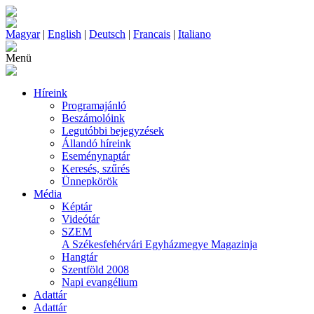
Magyar
|
English
|
Deutsch
|
Francais
|
Italiano
Menü
Híreink
Programajánló
Beszámolóink
Legutóbbi bejegyzések
Állandó híreink
Eseménynaptár
Keresés, szűrés
Ünnepkörök
Média
Képtár
Videótár
SZEM
A Székesfehérvári Egyházmegye Magazinja
Hangtár
Szentföld 2008
Napi evangélium
Adattár
Adattár