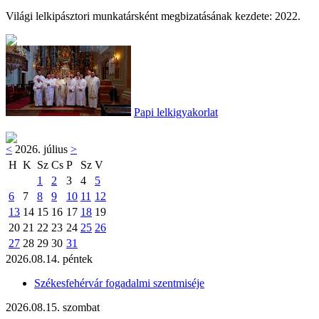
Világi lelkipásztori munkatársként megbizatásának kezdete: 2022.
Papi lelkigyakorlat
<
2026. július
>
H
K
Sz
Cs
P
Sz
V
1
2
3
4
5
6
7
8
9
10
11
12
13
14
15
16
17
18
19
20
21
22
23
24
25
26
27
28
29
30
31
2026.08.14. péntek
Székesfehérvár fogadalmi szentmiséje
2026.08.15. szombat