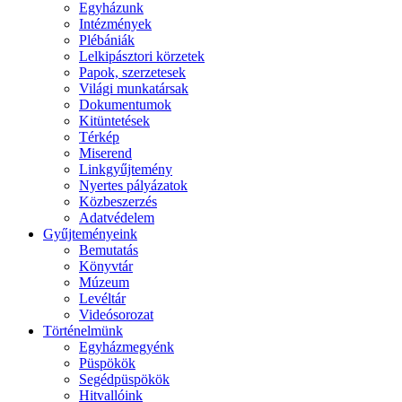
Egyházunk
Intézmények
Plébániák
Lelkipásztori körzetek
Papok, szerzetesek
Világi munkatársak
Dokumentumok
Kitüntetések
Térkép
Miserend
Linkgyűjtemény
Nyertes pályázatok
Közbeszerzés
Adatvédelem
Gyűjteményeink
Bemutatás
Könyvtár
Múzeum
Levéltár
Videósorozat
Történelmünk
Egyházmegyénk
Püspökök
Segédpüspökök
Hitvallóink