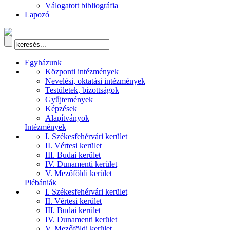
Válogatott bibliográfia
Lapozó
Egyházunk
Központi intézmények
Nevelési, oktatási intézmények
Testületek, bizottságok
Gyűjtemények
Képzések
Alapítványok
Intézmények
I. Székesfehérvári kerület
II. Vértesi kerület
III. Budai kerület
IV. Dunamenti kerület
V. Mezőföldi kerület
Plébániák
I. Székesfehérvári kerület
II. Vértesi kerület
III. Budai kerület
IV. Dunamenti kerület
V. Mezőföldi kerület