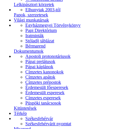
Lelkipásztori körzetek
Elhunytak 2003-tól
Papok, szerzetesek
Világi munkatársak
Egyházmegyei Törvénykönyv
Papi Direktórium
Iratminták
Stóladíj táblázat
Bérmarend
Dokumentumok
Apostoli protonotáriusok
Pápai prelátusok
Pápai káplánok
Címzetes kanonokok
Címzetes apátok
Címzetes prépostok
Érdemesült főesperesek
Érdemesült esperesek
Címzetes esperesek
Püspöki tanácsosok
Kitüntetések
Térkép
Székesfehérvár
Székesfehérvárit nyomtat
Miserend