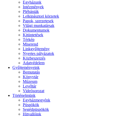
Egyházunk
Intézmények
Plébániák
Lelkipásztori körzetek
Papok, szerzetesek
Világi munkatársak
Dokumentumok
Kitüntetések
Térkép
Miserend
Linkgyűjtemény
Nyertes pályázatok
Közbeszerzés
Adatvédelem
Gyűjteményeink
Bemutatás
Könyvtár
Múzeum
Levéltár
Videósorozat
Történelmünk
Egyházmegyénk
Püspökök
Segédpüspökök
Hitvallóink