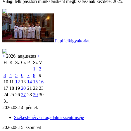
Világi lelkipásztori munkatársként megbizatásának kezdete: 2025.
Papi lelkigyakorlat
<
2026. augusztus
>
H
K
Sz
Cs
P
Sz
V
1
2
3
4
5
6
7
8
9
10
11
12
13
14
15
16
17
18
19
20
21
22
23
24
25
26
27
28
29
30
31
2026.08.14. péntek
Székesfehérvár fogadalmi szentmiséje
2026.08.15. szombat