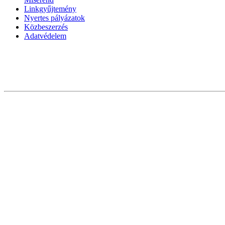
Linkgyűjtemény
Nyertes pályázatok
Közbeszerzés
Adatvédelem