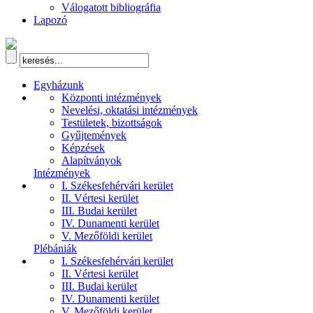
Válogatott bibliográfia
Lapozó
Egyházunk
Központi intézmények
Nevelési, oktatási intézmények
Testületek, bizottságok
Gyűjtemények
Képzések
Alapítványok
Intézmények
I. Székesfehérvári kerület
II. Vértesi kerület
III. Budai kerület
IV. Dunamenti kerület
V. Mezőföldi kerület
Plébániák
I. Székesfehérvári kerület
II. Vértesi kerület
III. Budai kerület
IV. Dunamenti kerület
V. Mezőföldi kerület