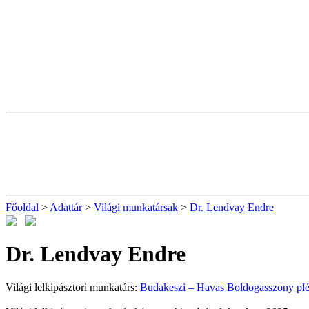
Főoldal
>
Adattár
>
Világi munkatársak
>
Dr. Lendvay Endre
Dr. Lendvay Endre
Világi lelkipásztori munkatárs:
Budakeszi – Havas Boldogasszony plé