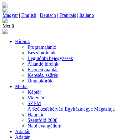
Magyar
|
English
|
Deutsch
|
Francais
|
Italiano
Menü
Híreink
Programajánló
Beszámolóink
Legutóbbi bejegyzések
Állandó híreink
Eseménynaptár
Keresés, szűrés
Ünnepkörök
Média
Képtár
Videótár
SZEM
A Székesfehérvári Egyházmegye Magazinja
Hangtár
Szentföld 2008
Napi evangélium
Adattár
Adattár