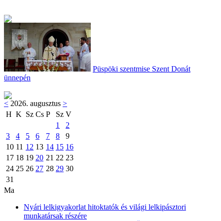
Püspöki szentmise Szent Donát
ünnepén
<
2026. augusztus
>
H
K
Sz
Cs
P
Sz
V
1
2
3
4
5
6
7
8
9
10
11
12
13
14
15
16
17
18
19
20
21
22
23
24
25
26
27
28
29
30
31
Ma
Nyári lelkigyakorlat hitoktatók és világi lelkipásztori
munkatársak részére