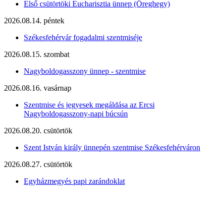
Első csütörtöki Eucharisztia ünnep (Öreghegy)
2026.08.14. péntek
Székesfehérvár fogadalmi szentmiséje
2026.08.15. szombat
Nagyboldogasszony ünnep - szentmise
2026.08.16. vasárnap
Szentmise és jegyesek megáldása az Ercsi
Nagyboldogasszony-napi búcsún
2026.08.20. csütörtök
Szent István király ünnepén szentmise Székesfehérváron
2026.08.27. csütörtök
Egyházmegyés papi zarándoklat