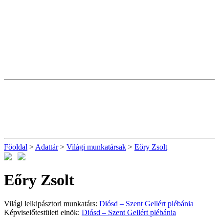
Főoldal
>
Adattár
>
Világi munkatársak
>
Eőry Zsolt
Eőry Zsolt
Világi lelkipásztori munkatárs:
Diósd – Szent Gellért plébánia
Képviselőtestületi elnök:
Diósd – Szent Gellért plébánia