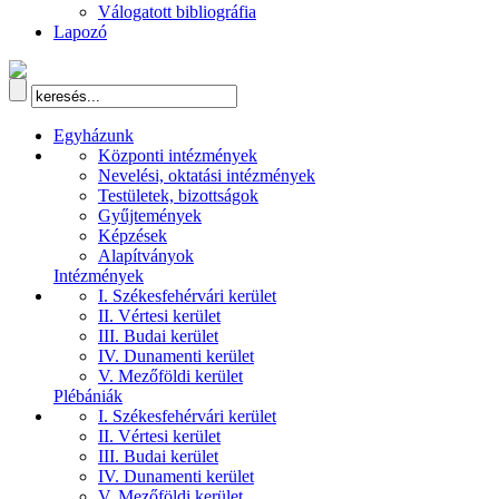
Válogatott bibliográfia
Lapozó
Egyházunk
Központi intézmények
Nevelési, oktatási intézmények
Testületek, bizottságok
Gyűjtemények
Képzések
Alapítványok
Intézmények
I. Székesfehérvári kerület
II. Vértesi kerület
III. Budai kerület
IV. Dunamenti kerület
V. Mezőföldi kerület
Plébániák
I. Székesfehérvári kerület
II. Vértesi kerület
III. Budai kerület
IV. Dunamenti kerület
V. Mezőföldi kerület