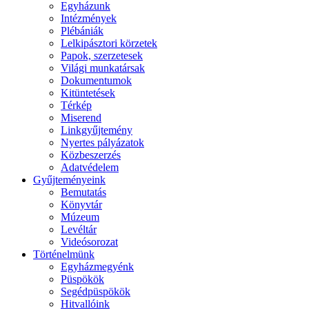
Egyházunk
Intézmények
Plébániák
Lelkipásztori körzetek
Papok, szerzetesek
Világi munkatársak
Dokumentumok
Kitüntetések
Térkép
Miserend
Linkgyűjtemény
Nyertes pályázatok
Közbeszerzés
Adatvédelem
Gyűjteményeink
Bemutatás
Könyvtár
Múzeum
Levéltár
Videósorozat
Történelmünk
Egyházmegyénk
Püspökök
Segédpüspökök
Hitvallóink