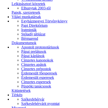
Lelkipásztori körzetek
Elhunytak 2003-tól
Papok, szerzetesek
Világi munkatársak
Egyházmegyei Törvénykönyv
Papi Direktórium
Iratminták
Stóladíj táblázat
Bérmarend
Dokumentumok
Apostoli protonotáriusok
Pápai prelátusok
Pápai káplánok
Címzetes kanonokok
Címzetes apátok
Címzetes prépostok
Érdemesült főesperesek
Érdemesült esperesek
Címzetes esperesek
Püspöki tanácsosok
Kitüntetések
Térkép
Székesfehérvár
Székesfehérvárit nyomtat
Miserend