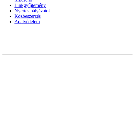
Linkgyűjtemény
Nyertes pályázatok
Közbeszerzés
Adatvédelem