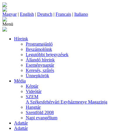
Magyar
|
English
|
Deutsch
|
Francais
|
Italiano
Menü
Híreink
Programajánló
Beszámolóink
Legutóbbi bejegyzések
Állandó híreink
Eseménynaptár
Keresés, szűrés
Ünnepkörök
Média
Képtár
Videótár
SZEM
A Székesfehérvári Egyházmegye Magazinja
Hangtár
Szentföld 2008
Napi evangélium
Adattár
Adattár