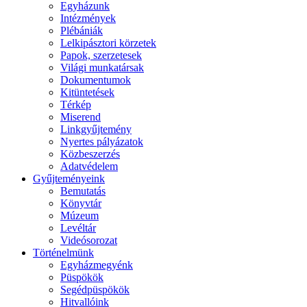
Egyházunk
Intézmények
Plébániák
Lelkipásztori körzetek
Papok, szerzetesek
Világi munkatársak
Dokumentumok
Kitüntetések
Térkép
Miserend
Linkgyűjtemény
Nyertes pályázatok
Közbeszerzés
Adatvédelem
Gyűjteményeink
Bemutatás
Könyvtár
Múzeum
Levéltár
Videósorozat
Történelmünk
Egyházmegyénk
Püspökök
Segédpüspökök
Hitvallóink