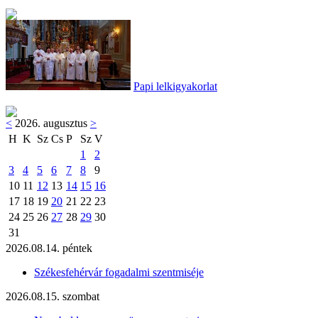
Papi lelkigyakorlat
<
2026. augusztus
>
H
K
Sz
Cs
P
Sz
V
1
2
3
4
5
6
7
8
9
10
11
12
13
14
15
16
17
18
19
20
21
22
23
24
25
26
27
28
29
30
31
2026.08.14. péntek
Székesfehérvár fogadalmi szentmiséje
2026.08.15. szombat