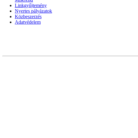
Linkgyűjtemény
Nyertes pályázatok
Közbeszerzés
Adatvédelem