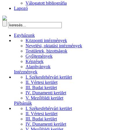
Válogatott bibliográfia
Lapozó
Egyházunk
Központi intézmények
Nevelési, oktatási intézmények
Testületek, bizottságok
Gyűjtemények
Képzések
Alapítványok
Intézmények
I. Székesfehérvári kerület
II. Vértesi kerület
III. Budai kerület
IV. Dunamenti kerület
V. Mezőföldi kerület
Plébániák
I. Székesfehérvári kerület
II. Vértesi kerület
III. Budai kerület
IV. Dunamenti kerület
V. Mezőföldi kerület