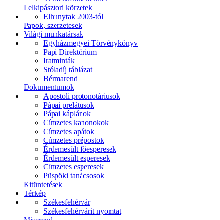
Lelkipásztori körzetek
Elhunytak 2003-tól
Papok, szerzetesek
Világi munkatársak
Egyházmegyei Törvénykönyv
Papi Direktórium
Iratminták
Stóladíj táblázat
Bérmarend
Dokumentumok
Apostoli protonotáriusok
Pápai prelátusok
Pápai káplánok
Címzetes kanonokok
Címzetes apátok
Címzetes prépostok
Érdemesült főesperesek
Érdemesült esperesek
Címzetes esperesek
Püspöki tanácsosok
Kitüntetések
Térkép
Székesfehérvár
Székesfehérvárit nyomtat
Miserend