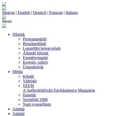
Magyar
|
English
|
Deutsch
|
Francais
|
Italiano
Menü
Híreink
Programajánló
Beszámolóink
Legutóbbi bejegyzések
Állandó híreink
Eseménynaptár
Keresés, szűrés
Ünnepkörök
Média
Képtár
Videótár
SZEM
A Székesfehérvári Egyházmegye Magazinja
Hangtár
Szentföld 2008
Napi evangélium
Adattár
Adattár