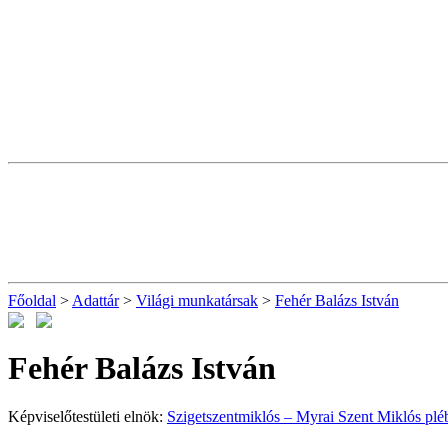
Főoldal
>
Adattár
>
Világi munkatársak
>
Fehér Balázs István
Fehér Balázs István
Képviselőtestületi elnök:
Szigetszentmiklós – Myrai Szent Miklós plé