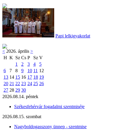
Papi lelkigyakorlat
<
2026. április
>
H
K
Sz
Cs
P
Sz
V
1
2
3
4
5
6
7
8
9
10
11
12
13
14
15
16
17
18
19
20
21
22
23
24
25
26
27
28
29
30
2026.08.14. péntek
Székesfehérvár fogadalmi szentmiséje
2026.08.15. szombat
Nagyboldogasszony ünnep - szentmise