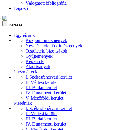
Válogatott bibliográfia
Lapozó
Egyházunk
Központi intézmények
Nevelési, oktatási intézmények
Testületek, bizottságok
Gyűjtemények
Képzések
Alapítványok
Intézmények
I. Székesfehérvári kerület
II. Vértesi kerület
III. Budai kerület
IV. Dunamenti kerület
V. Mezőföldi kerület
Plébániák
I. Székesfehérvári kerület
II. Vértesi kerület
III. Budai kerület
IV. Dunamenti kerület
V. Mezőföldi kerület