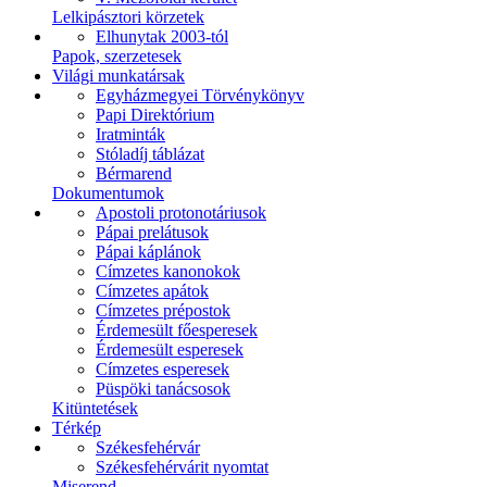
Lelkipásztori körzetek
Elhunytak 2003-tól
Papok, szerzetesek
Világi munkatársak
Egyházmegyei Törvénykönyv
Papi Direktórium
Iratminták
Stóladíj táblázat
Bérmarend
Dokumentumok
Apostoli protonotáriusok
Pápai prelátusok
Pápai káplánok
Címzetes kanonokok
Címzetes apátok
Címzetes prépostok
Érdemesült főesperesek
Érdemesült esperesek
Címzetes esperesek
Püspöki tanácsosok
Kitüntetések
Térkép
Székesfehérvár
Székesfehérvárit nyomtat
Miserend