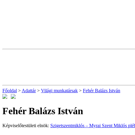
Főoldal
>
Adattár
>
Világi munkatársak
>
Fehér Balázs István
Fehér Balázs István
Képviselőtestületi elnök:
Szigetszentmiklós – Myrai Szent Miklós plé