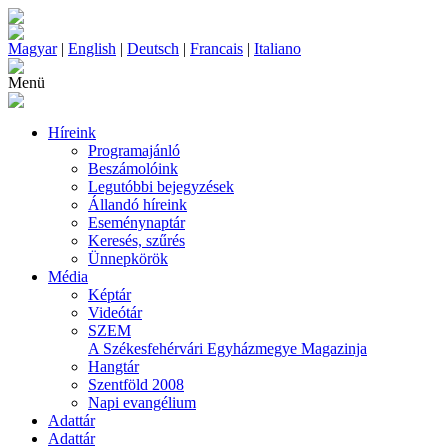
Magyar
|
English
|
Deutsch
|
Francais
|
Italiano
Menü
Híreink
Programajánló
Beszámolóink
Legutóbbi bejegyzések
Állandó híreink
Eseménynaptár
Keresés, szűrés
Ünnepkörök
Média
Képtár
Videótár
SZEM
A Székesfehérvári Egyházmegye Magazinja
Hangtár
Szentföld 2008
Napi evangélium
Adattár
Adattár