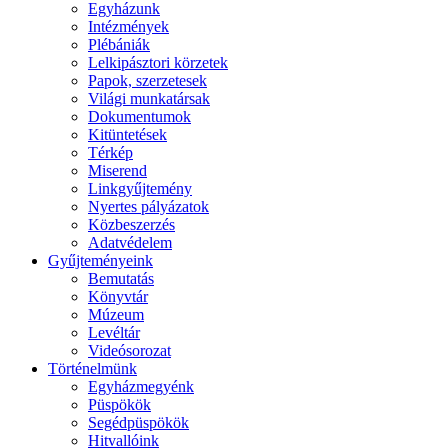
Egyházunk
Intézmények
Plébániák
Lelkipásztori körzetek
Papok, szerzetesek
Világi munkatársak
Dokumentumok
Kitüntetések
Térkép
Miserend
Linkgyűjtemény
Nyertes pályázatok
Közbeszerzés
Adatvédelem
Gyűjteményeink
Bemutatás
Könyvtár
Múzeum
Levéltár
Videósorozat
Történelmünk
Egyházmegyénk
Püspökök
Segédpüspökök
Hitvallóink