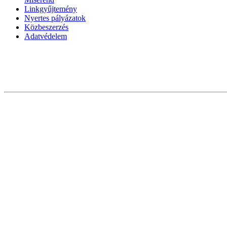
Linkgyűjtemény
Nyertes pályázatok
Közbeszerzés
Adatvédelem