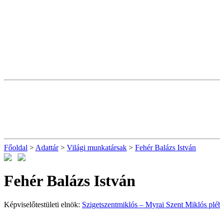
Főoldal
>
Adattár
>
Világi munkatársak
>
Fehér Balázs István
Fehér Balázs István
Képviselőtestületi elnök:
Szigetszentmiklós – Myrai Szent Miklós plé