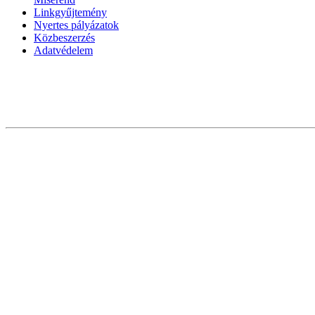
Linkgyűjtemény
Nyertes pályázatok
Közbeszerzés
Adatvédelem