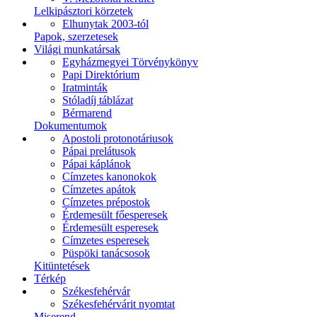
Lelkipásztori körzetek
Elhunytak 2003-tól
Papok, szerzetesek
Világi munkatársak
Egyházmegyei Törvénykönyv
Papi Direktórium
Iratminták
Stóladíj táblázat
Bérmarend
Dokumentumok
Apostoli protonotáriusok
Pápai prelátusok
Pápai káplánok
Címzetes kanonokok
Címzetes apátok
Címzetes prépostok
Érdemesült főesperesek
Érdemesült esperesek
Címzetes esperesek
Püspöki tanácsosok
Kitüntetések
Térkép
Székesfehérvár
Székesfehérvárit nyomtat
Miserend