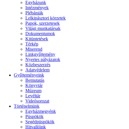
Egyházunk
Intézmények
Plébániák
Lelkipásztori körzetek
Papok, szerzetesek
Világi munkatársak
Dokumentumok
Kitüntetések
Térkép
Miserend
Linkgyűjtemény
Nyertes pályázatok
Közbeszerzés
Adatvédelem
Gyűjteményeink
Bemutatás
Könyvtár
Múzeum
Levéltár
Videósorozat
Történelmünk
Egyházmegyénk
Püspökök
Segédpüspökök
Hitvallóink