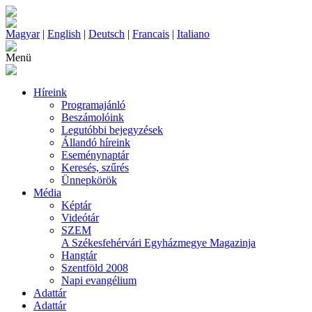
Magyar
|
English
|
Deutsch
|
Francais
|
Italiano
Menü
Híreink
Programajánló
Beszámolóink
Legutóbbi bejegyzések
Állandó híreink
Eseménynaptár
Keresés, szűrés
Ünnepkörök
Média
Képtár
Videótár
SZEM
A Székesfehérvári Egyházmegye Magazinja
Hangtár
Szentföld 2008
Napi evangélium
Adattár
Adattár