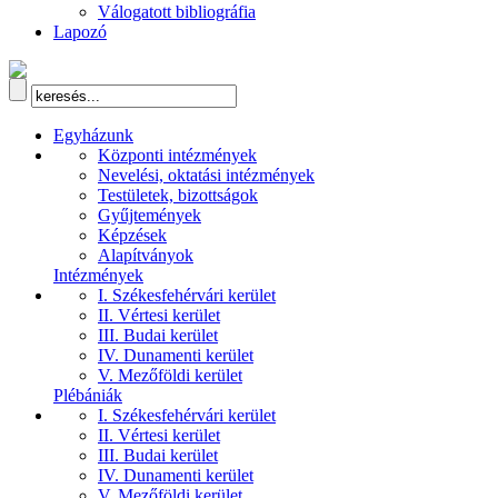
Válogatott bibliográfia
Lapozó
Egyházunk
Központi intézmények
Nevelési, oktatási intézmények
Testületek, bizottságok
Gyűjtemények
Képzések
Alapítványok
Intézmények
I. Székesfehérvári kerület
II. Vértesi kerület
III. Budai kerület
IV. Dunamenti kerület
V. Mezőföldi kerület
Plébániák
I. Székesfehérvári kerület
II. Vértesi kerület
III. Budai kerület
IV. Dunamenti kerület
V. Mezőföldi kerület