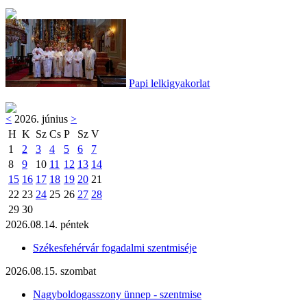
Papi lelkigyakorlat
<
2026. június
>
H
K
Sz
Cs
P
Sz
V
1
2
3
4
5
6
7
8
9
10
11
12
13
14
15
16
17
18
19
20
21
22
23
24
25
26
27
28
29
30
2026.08.14. péntek
Székesfehérvár fogadalmi szentmiséje
2026.08.15. szombat
Nagyboldogasszony ünnep - szentmise