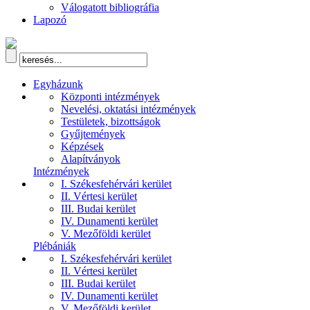
Válogatott bibliográfia
Lapozó
Egyházunk
Központi intézmények
Nevelési, oktatási intézmények
Testületek, bizottságok
Gyűjtemények
Képzések
Alapítványok
Intézmények
I. Székesfehérvári kerület
II. Vértesi kerület
III. Budai kerület
IV. Dunamenti kerület
V. Mezőföldi kerület
Plébániák
I. Székesfehérvári kerület
II. Vértesi kerület
III. Budai kerület
IV. Dunamenti kerület
V. Mezőföldi kerület