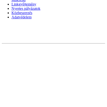
Linkgyűjtemény
Nyertes pályázatok
Közbeszerzés
Adatvédelem