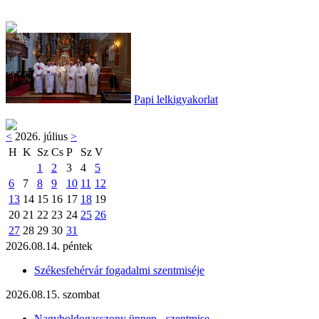
Papi lelkigyakorlat
<
2026. július
>
H
K
Sz
Cs
P
Sz
V
1
2
3
4
5
6
7
8
9
10
11
12
13
14
15
16
17
18
19
20
21
22
23
24
25
26
27
28
29
30
31
2026.08.14. péntek
Székesfehérvár fogadalmi szentmiséje
2026.08.15. szombat
Nagyboldogasszony ünnep - szentmise