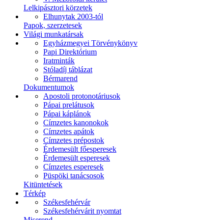
Lelkipásztori körzetek
Elhunytak 2003-tól
Papok, szerzetesek
Világi munkatársak
Egyházmegyei Törvénykönyv
Papi Direktórium
Iratminták
Stóladíj táblázat
Bérmarend
Dokumentumok
Apostoli protonotáriusok
Pápai prelátusok
Pápai káplánok
Címzetes kanonokok
Címzetes apátok
Címzetes prépostok
Érdemesült főesperesek
Érdemesült esperesek
Címzetes esperesek
Püspöki tanácsosok
Kitüntetések
Térkép
Székesfehérvár
Székesfehérvárit nyomtat
Miserend