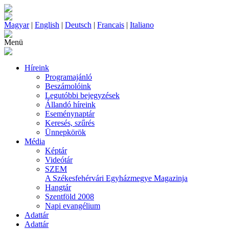
Magyar
|
English
|
Deutsch
|
Francais
|
Italiano
Menü
Híreink
Programajánló
Beszámolóink
Legutóbbi bejegyzések
Állandó híreink
Eseménynaptár
Keresés, szűrés
Ünnepkörök
Média
Képtár
Videótár
SZEM
A Székesfehérvári Egyházmegye Magazinja
Hangtár
Szentföld 2008
Napi evangélium
Adattár
Adattár