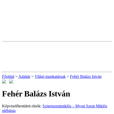
Főoldal
>
Adattár
>
Világi munkatársak
>
Fehér Balázs István
Fehér Balázs István
Képviselőtestületi elnök:
Szigetszentmiklós – Myrai Szent Miklós
plébánia