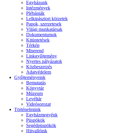
Egyházunk
Intézmények
Plébániák
Lelkipásztori körzetek
Papok, szerzetesek
Világi munkatársak
Dokumentumok
Kitüntetések
Térkép
Miserend
Linkgyűjtemény
Nyertes pályázatok
Közbeszerzés
Adatvédelem
Gyűjteményeink
Bemutatás
Könyvtár
Múzeum
Levéltár
Videósorozat
Történelmünk
Egyházmegyénk
Püspökök
Segédpüspökök
Hitvallóink