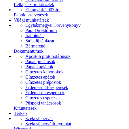
Lelkipásztori körzetek
Elhunytak 2003-tól
Papok, szerzetesek
Világi munkatársak
Egyházmegyei Törvénykönyv
Papi Direktórium
Iratminták
Stóladíj táblázat
Bérmarend
Dokumentumok
Apostoli protonotáriusok
Pápai prelátusok
Pápai káplánok
Címzetes kanonokok
Címzetes apátok
Címzetes prépostok
Érdemesült főesperesek
Érdemesült esperesek
Címzetes esperesek
Püspöki tanácsosok
Kitüntetések
Térkép
Székesfehérvár
Székesfehérvárit nyomtat
Miserend