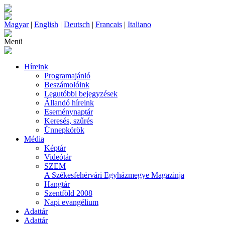
Magyar
|
English
|
Deutsch
|
Francais
|
Italiano
Menü
Híreink
Programajánló
Beszámolóink
Legutóbbi bejegyzések
Állandó híreink
Eseménynaptár
Keresés, szűrés
Ünnepkörök
Média
Képtár
Videótár
SZEM
A Székesfehérvári Egyházmegye Magazinja
Hangtár
Szentföld 2008
Napi evangélium
Adattár
Adattár