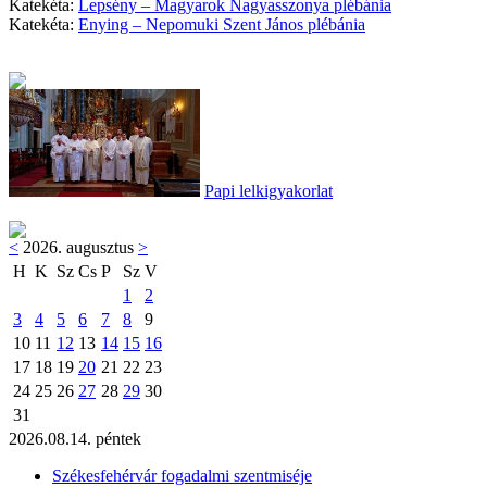
Katekéta:
Lepsény – Magyarok Nagyasszonya plébánia
Katekéta:
Enying – Nepomuki Szent János plébánia
Papi lelkigyakorlat
<
2026. augusztus
>
H
K
Sz
Cs
P
Sz
V
1
2
3
4
5
6
7
8
9
10
11
12
13
14
15
16
17
18
19
20
21
22
23
24
25
26
27
28
29
30
31
2026.08.14. péntek
Székesfehérvár fogadalmi szentmiséje