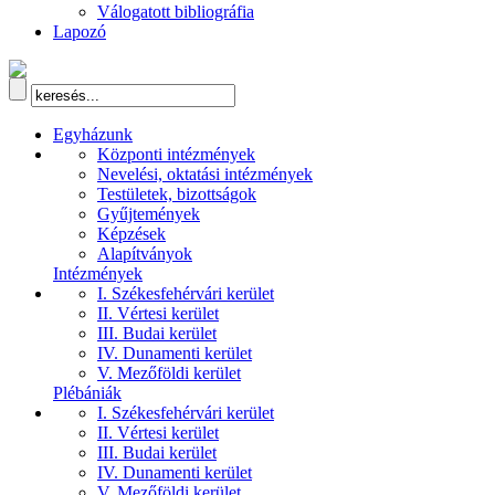
Válogatott bibliográfia
Lapozó
Egyházunk
Központi intézmények
Nevelési, oktatási intézmények
Testületek, bizottságok
Gyűjtemények
Képzések
Alapítványok
Intézmények
I. Székesfehérvári kerület
II. Vértesi kerület
III. Budai kerület
IV. Dunamenti kerület
V. Mezőföldi kerület
Plébániák
I. Székesfehérvári kerület
II. Vértesi kerület
III. Budai kerület
IV. Dunamenti kerület
V. Mezőföldi kerület