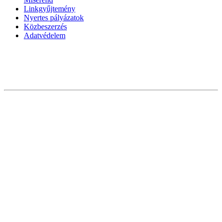
Linkgyűjtemény
Nyertes pályázatok
Közbeszerzés
Adatvédelem