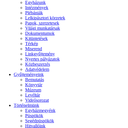
Egyházunk
Intézmények
Plébániák
Lelkipásztori körzetek
Papok, szerzetesek
Világi munkatársak
Dokumentumok
Kitüntetések
Térkép
Miserend
Linkgyűjtemény
Nyertes pályázatok
Közbeszerzés
Adatvédelem
Gyűjteményeink
Bemutatás
Könyvtár
Múzeum
Levéltár
Videósorozat
Történelmünk
Egyházmegyénk
Püspökök
Segédpüspökök
Hitvallóink