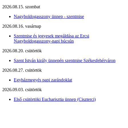
2026.08.15. szombat
Nagyboldogasszony ünnep - szentmise
2026.08.16. vasárnap
Szentmise és jegyesek megáldása az Ercsi
Nagyboldogasszony-napi búcsún
2026.08.20. csütörtök
Szent István király ünnepén szentmise Székesfehérváron
2026.08.27. csütörtök
Egyházmegyés papi zarándoklat
2026.09.03. csütörtök
Első csütörtöki Eucharisztia ünnep (Ciszterci)