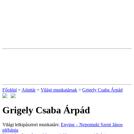
Főoldal
>
Adattár
>
Világi munkatársak
>
Grigely Csaba Árpád
Grigely Csaba Árpád
Világi lelkipásztori munkatárs:
Enying – Nepomuki Szent János
plébánia