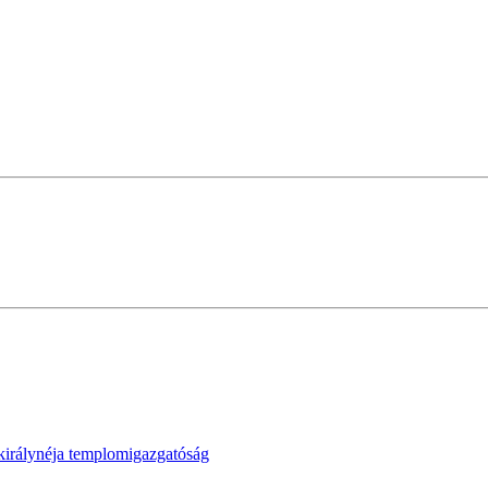
irálynéja templomigazgatóság