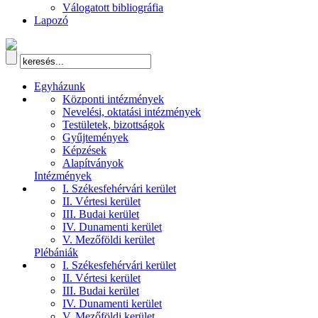
Válogatott bibliográfia
Lapozó
Egyházunk
Központi intézmények
Nevelési, oktatási intézmények
Testületek, bizottságok
Gyűjtemények
Képzések
Alapítványok
Intézmények
I. Székesfehérvári kerület
II. Vértesi kerület
III. Budai kerület
IV. Dunamenti kerület
V. Mezőföldi kerület
Plébániák
I. Székesfehérvári kerület
II. Vértesi kerület
III. Budai kerület
IV. Dunamenti kerület
V. Mezőföldi kerület