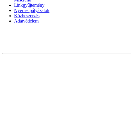
Linkgyűjtemény
Nyertes pályázatok
Közbeszerzés
Adatvédelem