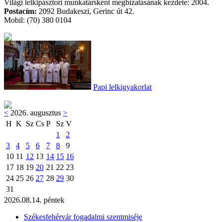
Világi lelkipásztori munkatársként megbizatásának kezdete: 2004.
Postacím:
2092 Budakeszi, Gerinc út 42.
Mobil: (70) 380 0104
Papi lelkigyakorlat
<
2026. augusztus
>
H
K
Sz
Cs
P
Sz
V
1
2
3
4
5
6
7
8
9
10
11
12
13
14
15
16
17
18
19
20
21
22
23
24
25
26
27
28
29
30
31
2026.08.14. péntek
Székesfehérvár fogadalmi szentmiséje