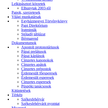
Lelkipásztori körzetek
Elhunytak 2003-tól
Papok, szerzetesek
Világi munkatársak
Egyházmegyei Törvénykönyv
Papi Direktórium
Iratminták
Stóladíj táblázat
Bérmarend
Dokumentumok
Apostoli protonotáriusok
Pápai prelátusok
Pápai káplánok
Címzetes kanonokok
Címzetes apátok
Címzetes prépostok
Érdemesült főesperesek
Érdemesült esperesek
Címzetes esperesek
Püspöki tanácsosok
Kitüntetések
Térkép
Székesfehérvár
Székesfehérvárit nyomtat
Miserend