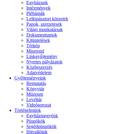
Egyházunk
Intézmények
Plébániák
Lelkipásztori körzetek
Papok, szerzetesek
Világi munkatársak
Dokumentumok
Kitüntetések
Térkép
Miserend
Linkgyűjtemény
Nyertes pályázatok
Közbeszerzés
Adatvédelem
Gyűjteményeink
Bemutatás
Könyvtár
Múzeum
Levéltár
Videósorozat
Történelmünk
Egyházmegyénk
Püspökök
Segédpüspökök
Hitvallóink