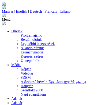
Magyar
|
English
|
Deutsch
|
Francais
|
Italiano
Menü
Híreink
Programajánló
Beszámolóink
Legutóbbi bejegyzések
Állandó híreink
Eseménynaptár
Keresés, szűrés
Ünnepkörök
Média
Képtár
Videótár
SZEM
A Székesfehérvári Egyházmegye Magazinja
Hangtár
Szentföld 2008
Napi evangélium
Adattár
Adattár