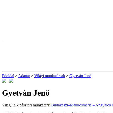
Főoldal
>
Adattár
>
Világi munkatársak
>
Gyetván Jenő
Gyetván Jenő
Világi lelkipásztori munkatárs:
Budakeszi–Makkosmária – Angyalok k