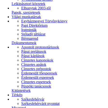
Lelkipásztori körzetek
Elhunytak 2003-tól
Papok, szerzetesek
Világi munkatársak
Egyházmegyei Törvénykönyv
Papi Direktórium
Iratminták
Stóladíj táblázat
Bérmarend
Dokumentumok
Apostoli protonotáriusok
Pápai prelátusok
Pápai káplánok
Címzetes kanonokok
Címzetes apátok
Címzetes prépostok
Érdemesült főesperesek
Érdemesült esperesek
Címzetes esperesek
Püspöki tanácsosok
Kitüntetések
Térkép
Székesfehérvár
Székesfehérvárit nyomtat
Miserend