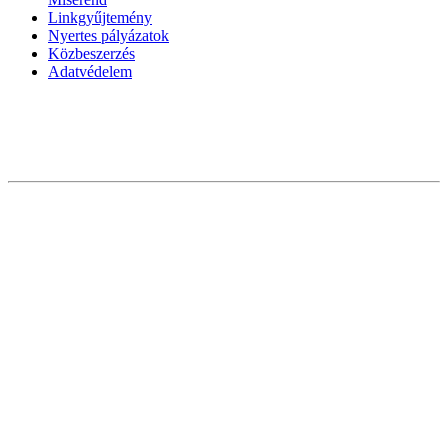
Linkgyűjtemény
Nyertes pályázatok
Közbeszerzés
Adatvédelem