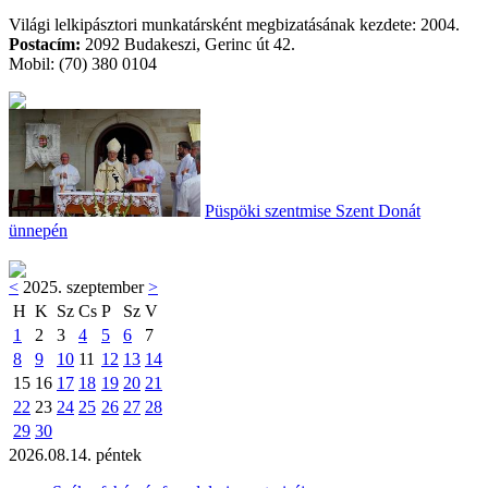
Világi lelkipásztori munkatársként megbizatásának kezdete: 2004.
Postacím:
2092 Budakeszi, Gerinc út 42.
Mobil: (70) 380 0104
Püspöki szentmise Szent Donát
ünnepén
<
2025. szeptember
>
H
K
Sz
Cs
P
Sz
V
1
2
3
4
5
6
7
8
9
10
11
12
13
14
15
16
17
18
19
20
21
22
23
24
25
26
27
28
29
30
2026.08.14. péntek