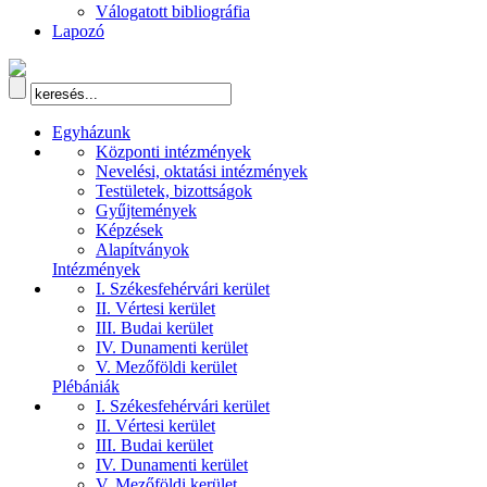
Válogatott bibliográfia
Lapozó
Egyházunk
Központi intézmények
Nevelési, oktatási intézmények
Testületek, bizottságok
Gyűjtemények
Képzések
Alapítványok
Intézmények
I. Székesfehérvári kerület
II. Vértesi kerület
III. Budai kerület
IV. Dunamenti kerület
V. Mezőföldi kerület
Plébániák
I. Székesfehérvári kerület
II. Vértesi kerület
III. Budai kerület
IV. Dunamenti kerület
V. Mezőföldi kerület