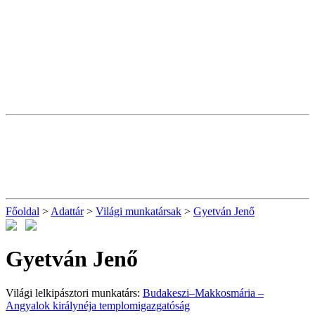
Főoldal
>
Adattár
>
Világi munkatársak
>
Gyetván Jenő
Gyetván Jenő
Világi lelkipásztori munkatárs:
Budakeszi–Makkosmária –
Angyalok királynéja templomigazgatóság