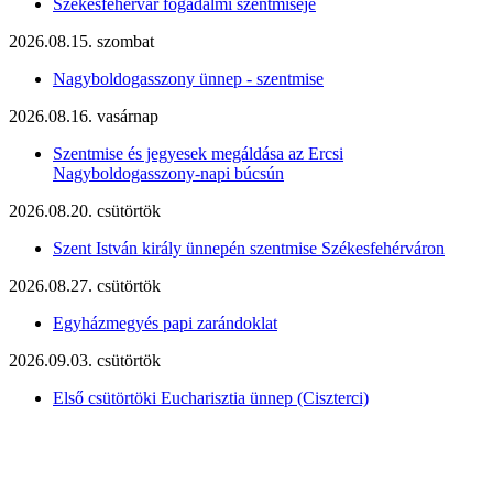
Székesfehérvár fogadalmi szentmiséje
2026.08.15. szombat
Nagyboldogasszony ünnep - szentmise
2026.08.16. vasárnap
Szentmise és jegyesek megáldása az Ercsi
Nagyboldogasszony-napi búcsún
2026.08.20. csütörtök
Szent István király ünnepén szentmise Székesfehérváron
2026.08.27. csütörtök
Egyházmegyés papi zarándoklat
2026.09.03. csütörtök
Első csütörtöki Eucharisztia ünnep (Ciszterci)