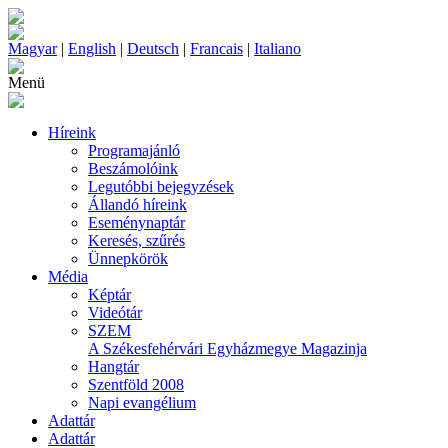
Magyar
|
English
|
Deutsch
|
Francais
|
Italiano
Menü
Híreink
Programajánló
Beszámolóink
Legutóbbi bejegyzések
Állandó híreink
Eseménynaptár
Keresés, szűrés
Ünnepkörök
Média
Képtár
Videótár
SZEM
A Székesfehérvári Egyházmegye Magazinja
Hangtár
Szentföld 2008
Napi evangélium
Adattár
Adattár