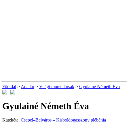
Főoldal
>
Adattár
>
Világi munkatársak
>
Gyulainé Németh Éva
Gyulainé Németh Éva
Katekéta:
Csepel–Belváros – Kisboldogasszony plébánia