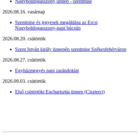
Nagyboldogasszony ünnep - szentmise
2026.08.16. vasárnap
Szentmise és jegyesek megáldása az Ercsi
Nagyboldogasszony-napi búcsún
2026.08.20. csütörtök
Szent István király ünnepén szentmise Székesfehérváron
2026.08.27. csütörtök
Egyházmegyés papi zarándoklat
2026.09.03. csütörtök
Első csütörtöki Eucharisztia ünnep (Ciszterci)