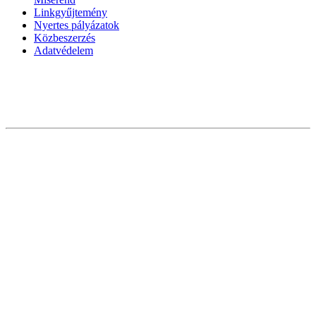
Linkgyűjtemény
Nyertes pályázatok
Közbeszerzés
Adatvédelem