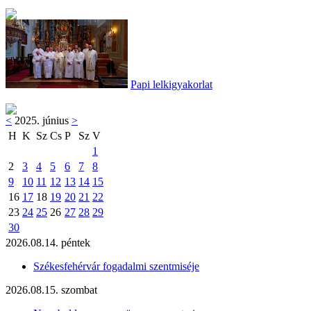
Papi lelkigyakorlat
<
2025. június
>
H
K
Sz
Cs
P
Sz
V
1
2
3
4
5
6
7
8
9
10
11
12
13
14
15
16
17
18
19
20
21
22
23
24
25
26
27
28
29
30
2026.08.14. péntek
Székesfehérvár fogadalmi szentmiséje
2026.08.15. szombat