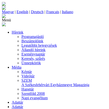
Magyar
|
English
|
Deutsch
|
Francais
|
Italiano
Menü
Híreink
Programajánló
Beszámolóink
Legutóbbi bejegyzések
Állandó híreink
Eseménynaptár
Keresés, szűrés
Ünnepkörök
Média
Képtár
Videótár
SZEM
A Székesfehérvári Egyházmegye Magazinja
Hangtár
Szentföld 2008
Napi evangélium
Adattár
Adattár