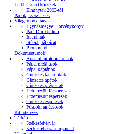
Lelkipásztori körzetek
Elhunytak 2003-tól
Papok, szerzetesek
Világi munkatársak
Egyházmegyei Törvénykönyv
Papi Direktórium
Iratminták
Stóladíj táblázat
Bérmarend
Dokumentumok
Apostoli protonotáriusok
Pápai prelátusok
Pápai káplánok
Címzetes kanonokok
Címzetes apátok
Címzetes prépostok
Érdemesült főesperesek
Érdemesült esperesek
Címzetes esperesek
Püspöki tanácsosok
Kitüntetések
Térkép
Székesfehérvár
Székesfehérvárit nyomtat
Miserend