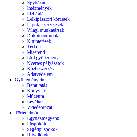
Egyházunk
Intézmények
Plébániák
Lelkipásztori körzetek
Papok, szerzetesek
Világi munkatársak
Dokumentumok
Kitüntetések
Térkép
Miserend
Linkgyűjtemény
Nyertes pályázatok
Közbeszerzés
Adatvédelem
Gyűjteményeink
Bemutatás
Könyvtár
Múzeum
Levéltár
Videósorozat
Történelmünk
Egyházmegyénk
Püspökök
Segédpüspökök
Hitvallóink