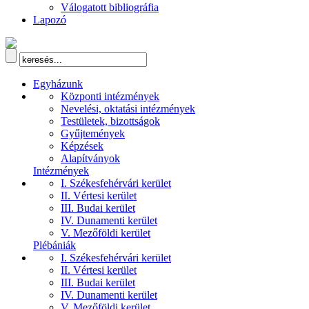
Válogatott bibliográfia
Lapozó
Egyházunk
Központi intézmények
Nevelési, oktatási intézmények
Testületek, bizottságok
Gyűjtemények
Képzések
Alapítványok
Intézmények
I. Székesfehérvári kerület
II. Vértesi kerület
III. Budai kerület
IV. Dunamenti kerület
V. Mezőföldi kerület
Plébániák
I. Székesfehérvári kerület
II. Vértesi kerület
III. Budai kerület
IV. Dunamenti kerület
V. Mezőföldi kerület