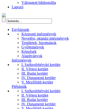
Válogatott bibliográfia
Lapozó
Egyházunk
Központi intézmények
Nevelési, oktatási intézmények
Testületek, bizottságok
Gyűjtemények
Képzések
Alapítványok
Intézmények
I. Székesfehérvári kerület
II. Vértesi kerület
III. Budai kerület
IV. Dunamenti kerület
V. Mezőföldi kerület
Plébániák
I. Székesfehérvári kerület
II. Vértesi kerület
III. Budai kerület
IV. Dunamenti kerület
V. Mezőföldi kerület