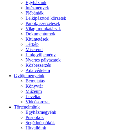
Egyházunk
Intézmények
Plébániák
Lelkipásztori körzetek
Papok, szerzetesek
Világi munkatársak
Dokumentumok
Kitüntetések
Térkép
Miserend
Linkgyűjtemény
Nyertes pályázatok
Közbeszerzés
Adatvédelem
Gyűjteményeink
Bemutatás
Könyvtár
Múzeum
Levéltár
Videósorozat
Történelmünk
Egyházmegyénk
Püspökök
Segédpüspökök
Hitvallóink