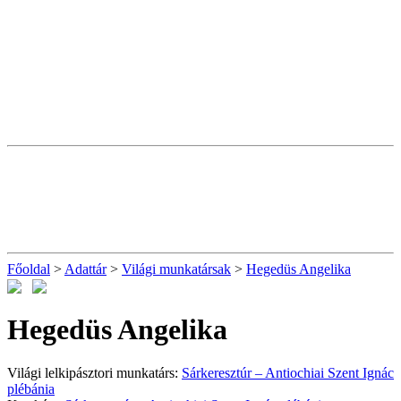
Főoldal
>
Adattár
>
Világi munkatársak
>
Hegedüs Angelika
Hegedüs Angelika
Világi lelkipásztori munkatárs:
Sárkeresztúr – Antiochiai Szent Ignác
plébánia