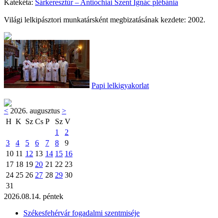
Katekéta:
Sárkeresztúr – Antiochiai Szent Ignác plébánia
Világi lelkipásztori munkatársként megbizatásának kezdete: 2002.
Papi lelkigyakorlat
<
2026. augusztus
>
H
K
Sz
Cs
P
Sz
V
1
2
3
4
5
6
7
8
9
10
11
12
13
14
15
16
17
18
19
20
21
22
23
24
25
26
27
28
29
30
31
2026.08.14. péntek
Székesfehérvár fogadalmi szentmiséje