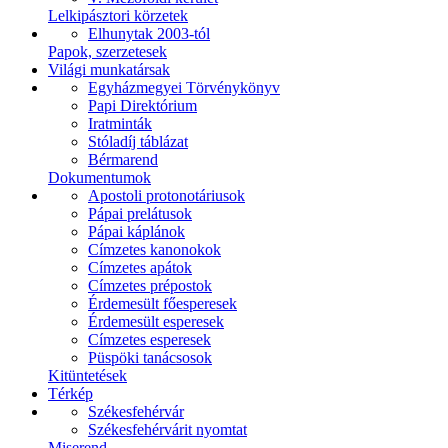
Lelkipásztori körzetek
Elhunytak 2003-tól
Papok, szerzetesek
Világi munkatársak
Egyházmegyei Törvénykönyv
Papi Direktórium
Iratminták
Stóladíj táblázat
Bérmarend
Dokumentumok
Apostoli protonotáriusok
Pápai prelátusok
Pápai káplánok
Címzetes kanonokok
Címzetes apátok
Címzetes prépostok
Érdemesült főesperesek
Érdemesült esperesek
Címzetes esperesek
Püspöki tanácsosok
Kitüntetések
Térkép
Székesfehérvár
Székesfehérvárit nyomtat
Miserend