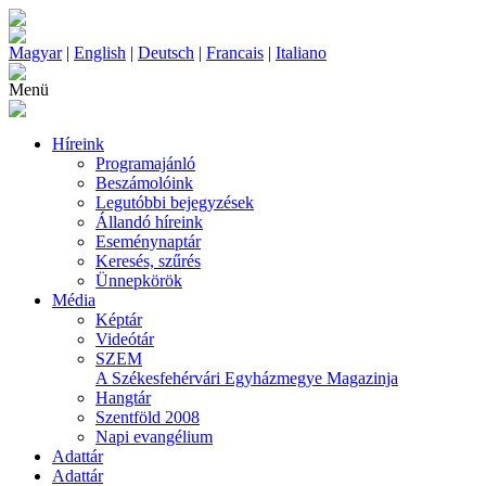
Magyar
|
English
|
Deutsch
|
Francais
|
Italiano
Menü
Híreink
Programajánló
Beszámolóink
Legutóbbi bejegyzések
Állandó híreink
Eseménynaptár
Keresés, szűrés
Ünnepkörök
Média
Képtár
Videótár
SZEM
A Székesfehérvári Egyházmegye Magazinja
Hangtár
Szentföld 2008
Napi evangélium
Adattár
Adattár