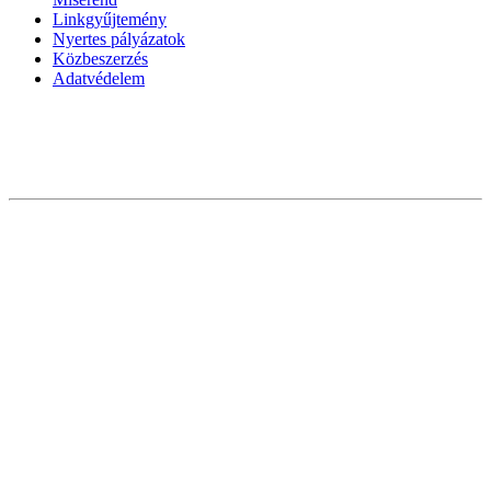
Linkgyűjtemény
Nyertes pályázatok
Közbeszerzés
Adatvédelem