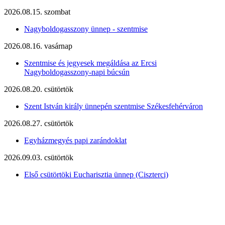
2026.08.15. szombat
Nagyboldogasszony ünnep - szentmise
2026.08.16. vasárnap
Szentmise és jegyesek megáldása az Ercsi
Nagyboldogasszony-napi búcsún
2026.08.20. csütörtök
Szent István király ünnepén szentmise Székesfehérváron
2026.08.27. csütörtök
Egyházmegyés papi zarándoklat
2026.09.03. csütörtök
Első csütörtöki Eucharisztia ünnep (Ciszterci)