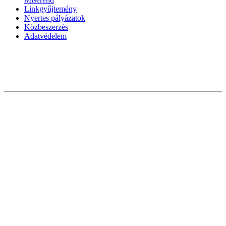
Linkgyűjtemény
Nyertes pályázatok
Közbeszerzés
Adatvédelem