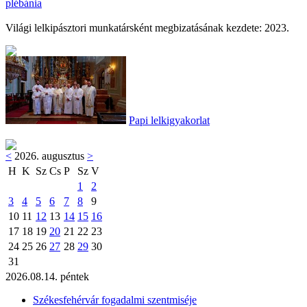
plébánia
Világi lelkipásztori munkatársként megbizatásának kezdete: 2023.
Papi lelkigyakorlat
<
2026. augusztus
>
H
K
Sz
Cs
P
Sz
V
1
2
3
4
5
6
7
8
9
10
11
12
13
14
15
16
17
18
19
20
21
22
23
24
25
26
27
28
29
30
31
2026.08.14. péntek
Székesfehérvár fogadalmi szentmiséje