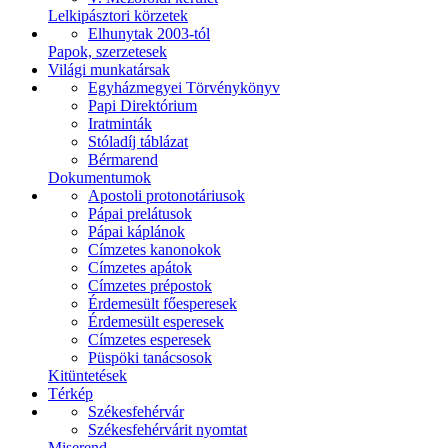
Lelkipásztori körzetek
Elhunytak 2003-tól
Papok, szerzetesek
Világi munkatársak
Egyházmegyei Törvénykönyv
Papi Direktórium
Iratminták
Stóladíj táblázat
Bérmarend
Dokumentumok
Apostoli protonotáriusok
Pápai prelátusok
Pápai káplánok
Címzetes kanonokok
Címzetes apátok
Címzetes prépostok
Érdemesült főesperesek
Érdemesült esperesek
Címzetes esperesek
Püspöki tanácsosok
Kitüntetések
Térkép
Székesfehérvár
Székesfehérvárit nyomtat
Miserend