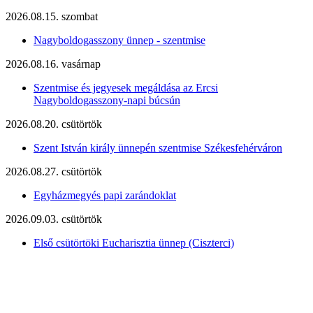
2026.08.15. szombat
Nagyboldogasszony ünnep - szentmise
2026.08.16. vasárnap
Szentmise és jegyesek megáldása az Ercsi
Nagyboldogasszony-napi búcsún
2026.08.20. csütörtök
Szent István király ünnepén szentmise Székesfehérváron
2026.08.27. csütörtök
Egyházmegyés papi zarándoklat
2026.09.03. csütörtök
Első csütörtöki Eucharisztia ünnep (Ciszterci)