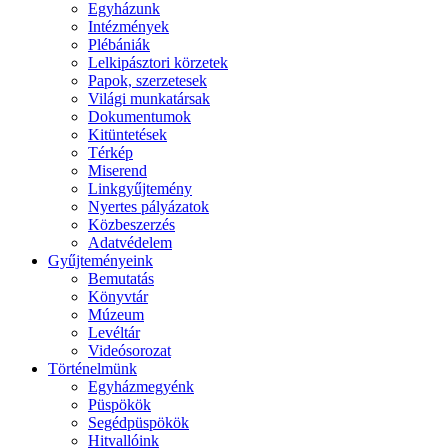
Egyházunk
Intézmények
Plébániák
Lelkipásztori körzetek
Papok, szerzetesek
Világi munkatársak
Dokumentumok
Kitüntetések
Térkép
Miserend
Linkgyűjtemény
Nyertes pályázatok
Közbeszerzés
Adatvédelem
Gyűjteményeink
Bemutatás
Könyvtár
Múzeum
Levéltár
Videósorozat
Történelmünk
Egyházmegyénk
Püspökök
Segédpüspökök
Hitvallóink