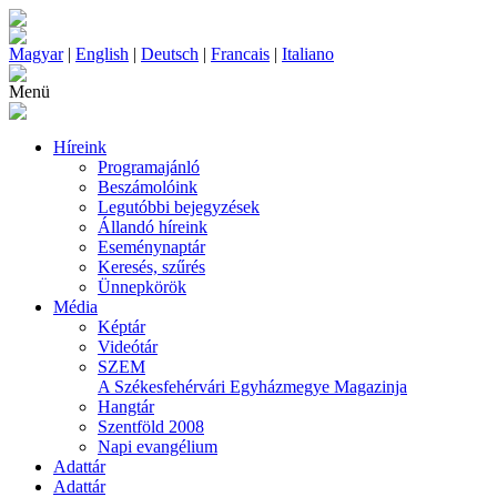
Magyar
|
English
|
Deutsch
|
Francais
|
Italiano
Menü
Híreink
Programajánló
Beszámolóink
Legutóbbi bejegyzések
Állandó híreink
Eseménynaptár
Keresés, szűrés
Ünnepkörök
Média
Képtár
Videótár
SZEM
A Székesfehérvári Egyházmegye Magazinja
Hangtár
Szentföld 2008
Napi evangélium
Adattár
Adattár