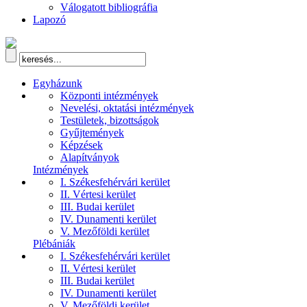
Válogatott bibliográfia
Lapozó
Egyházunk
Központi intézmények
Nevelési, oktatási intézmények
Testületek, bizottságok
Gyűjtemények
Képzések
Alapítványok
Intézmények
I. Székesfehérvári kerület
II. Vértesi kerület
III. Budai kerület
IV. Dunamenti kerület
V. Mezőföldi kerület
Plébániák
I. Székesfehérvári kerület
II. Vértesi kerület
III. Budai kerület
IV. Dunamenti kerület
V. Mezőföldi kerület