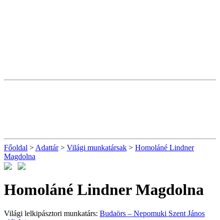
Főoldal
>
Adattár
>
Világi munkatársak
>
Homoláné Lindner
Magdolna
Homoláné Lindner Magdolna
Világi lelkipásztori munkatárs:
Budaörs – Nepomuki Szent János