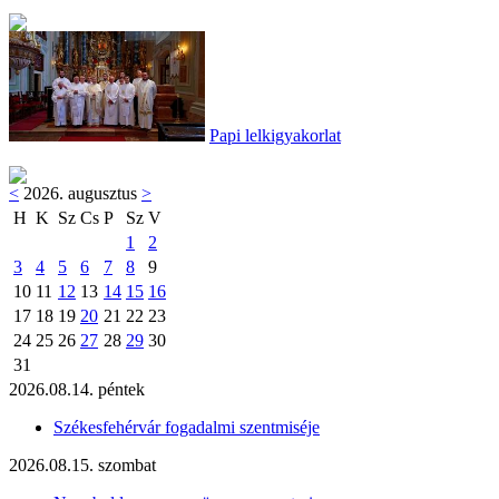
Papi lelkigyakorlat
<
2026. augusztus
>
H
K
Sz
Cs
P
Sz
V
1
2
3
4
5
6
7
8
9
10
11
12
13
14
15
16
17
18
19
20
21
22
23
24
25
26
27
28
29
30
31
2026.08.14. péntek
Székesfehérvár fogadalmi szentmiséje
2026.08.15. szombat