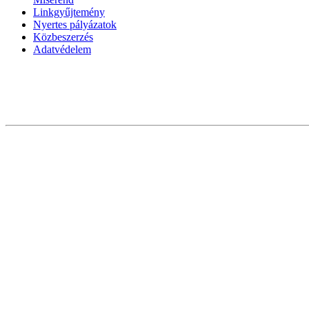
Linkgyűjtemény
Nyertes pályázatok
Közbeszerzés
Adatvédelem