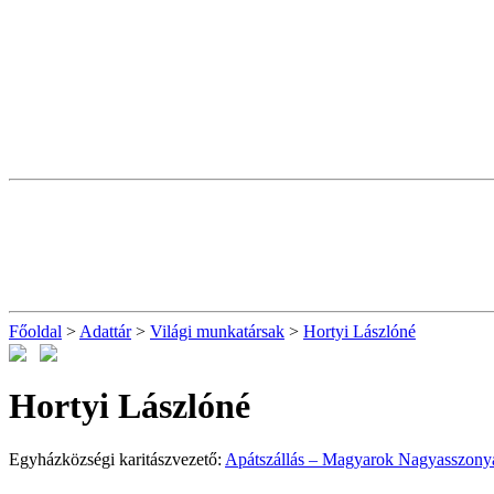
Főoldal
>
Adattár
>
Világi munkatársak
>
Hortyi Lászlóné
Hortyi Lászlóné
Egyházközségi karitászvezető:
Apátszállás – Magyarok Nagyasszonya