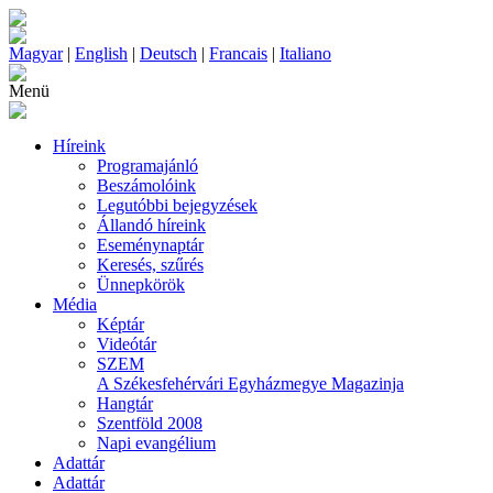
Magyar
|
English
|
Deutsch
|
Francais
|
Italiano
Menü
Híreink
Programajánló
Beszámolóink
Legutóbbi bejegyzések
Állandó híreink
Eseménynaptár
Keresés, szűrés
Ünnepkörök
Média
Képtár
Videótár
SZEM
A Székesfehérvári Egyházmegye Magazinja
Hangtár
Szentföld 2008
Napi evangélium
Adattár
Adattár