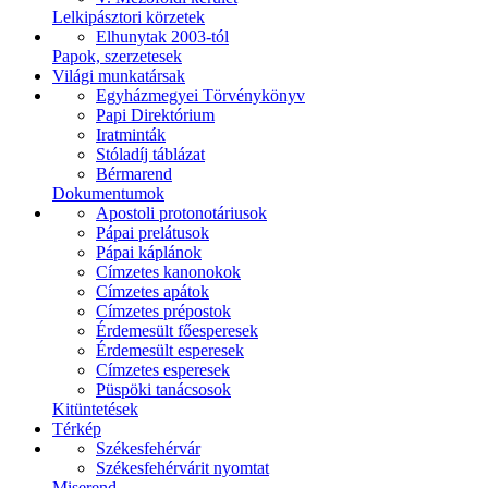
Lelkipásztori körzetek
Elhunytak 2003-tól
Papok, szerzetesek
Világi munkatársak
Egyházmegyei Törvénykönyv
Papi Direktórium
Iratminták
Stóladíj táblázat
Bérmarend
Dokumentumok
Apostoli protonotáriusok
Pápai prelátusok
Pápai káplánok
Címzetes kanonokok
Címzetes apátok
Címzetes prépostok
Érdemesült főesperesek
Érdemesült esperesek
Címzetes esperesek
Püspöki tanácsosok
Kitüntetések
Térkép
Székesfehérvár
Székesfehérvárit nyomtat
Miserend