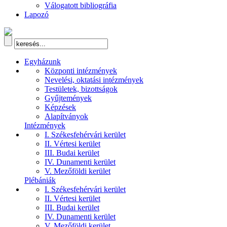
Válogatott bibliográfia
Lapozó
Egyházunk
Központi intézmények
Nevelési, oktatási intézmények
Testületek, bizottságok
Gyűjtemények
Képzések
Alapítványok
Intézmények
I. Székesfehérvári kerület
II. Vértesi kerület
III. Budai kerület
IV. Dunamenti kerület
V. Mezőföldi kerület
Plébániák
I. Székesfehérvári kerület
II. Vértesi kerület
III. Budai kerület
IV. Dunamenti kerület
V. Mezőföldi kerület