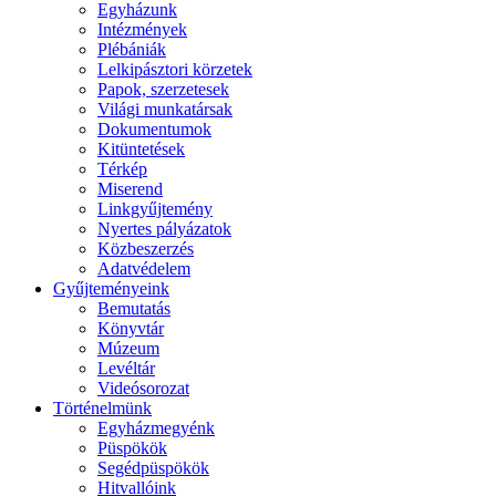
Egyházunk
Intézmények
Plébániák
Lelkipásztori körzetek
Papok, szerzetesek
Világi munkatársak
Dokumentumok
Kitüntetések
Térkép
Miserend
Linkgyűjtemény
Nyertes pályázatok
Közbeszerzés
Adatvédelem
Gyűjteményeink
Bemutatás
Könyvtár
Múzeum
Levéltár
Videósorozat
Történelmünk
Egyházmegyénk
Püspökök
Segédpüspökök
Hitvallóink