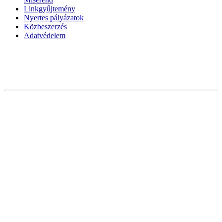
Linkgyűjtemény
Nyertes pályázatok
Közbeszerzés
Adatvédelem