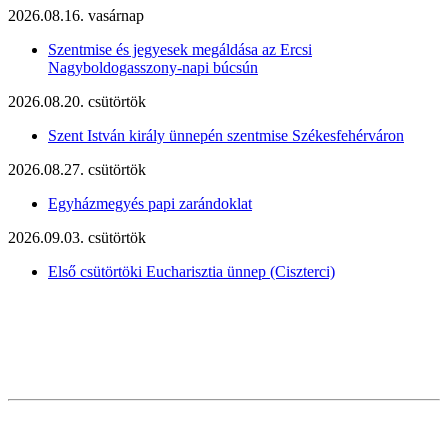
2026.08.16. vasárnap
Szentmise és jegyesek megáldása az Ercsi
Nagyboldogasszony-napi búcsún
2026.08.20. csütörtök
Szent István király ünnepén szentmise Székesfehérváron
2026.08.27. csütörtök
Egyházmegyés papi zarándoklat
2026.09.03. csütörtök
Első csütörtöki Eucharisztia ünnep (Ciszterci)