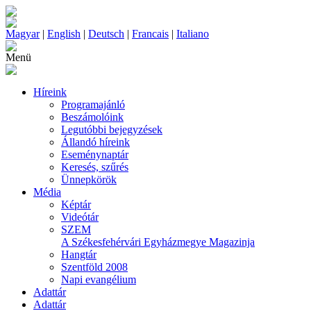
Magyar
|
English
|
Deutsch
|
Francais
|
Italiano
Menü
Híreink
Programajánló
Beszámolóink
Legutóbbi bejegyzések
Állandó híreink
Eseménynaptár
Keresés, szűrés
Ünnepkörök
Média
Képtár
Videótár
SZEM
A Székesfehérvári Egyházmegye Magazinja
Hangtár
Szentföld 2008
Napi evangélium
Adattár
Adattár