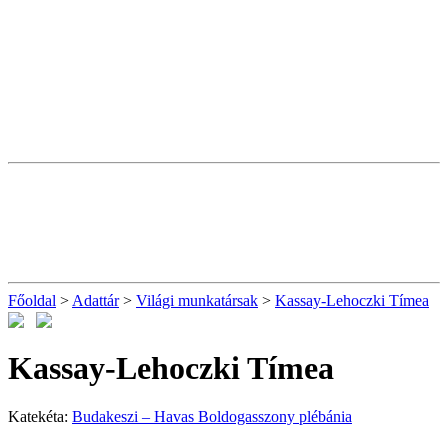
Főoldal
>
Adattár
>
Világi munkatársak
>
Kassay-Lehoczki Tímea
Kassay-Lehoczki Tímea
Katekéta:
Budakeszi – Havas Boldogasszony plébánia