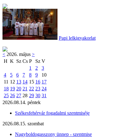
Papi lelkigyakorlat
<
2026. május
>
H
K
Sz
Cs
P
Sz
V
1
2
3
4
5
6
7
8
9
10
11
12
13
14
15
16
17
18
19
20
21
22
23
24
25
26
27
28
29
30
31
2026.08.14. péntek
Székesfehérvár fogadalmi szentmiséje
2026.08.15. szombat
Nagyboldogasszony ünnep - szentmise