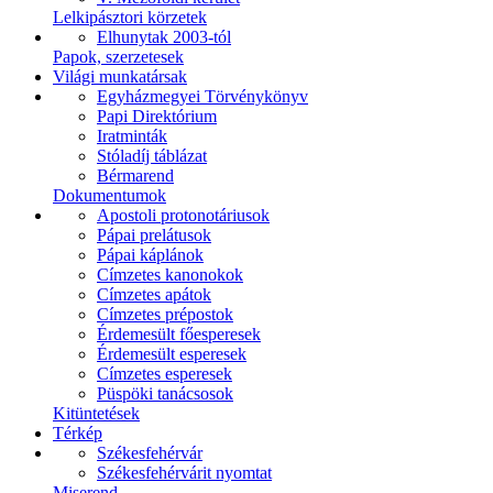
Lelkipásztori körzetek
Elhunytak 2003-tól
Papok, szerzetesek
Világi munkatársak
Egyházmegyei Törvénykönyv
Papi Direktórium
Iratminták
Stóladíj táblázat
Bérmarend
Dokumentumok
Apostoli protonotáriusok
Pápai prelátusok
Pápai káplánok
Címzetes kanonokok
Címzetes apátok
Címzetes prépostok
Érdemesült főesperesek
Érdemesült esperesek
Címzetes esperesek
Püspöki tanácsosok
Kitüntetések
Térkép
Székesfehérvár
Székesfehérvárit nyomtat
Miserend