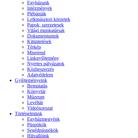
Egyházunk
Intézmények
Plébániák
Lelkipásztori körzetek
Papok, szerzetesek
Világi munkatársak
Dokumentumok
Kitüntetések
Térkép
Miserend
Linkgyűjtemény
Nyertes pályázatok
Közbeszerzés
Adatvédelem
Gyűjteményeink
Bemutatás
Könyvtár
Múzeum
Levéltár
Videósorozat
Történelmünk
Egyházmegyénk
Püspökök
Segédpüspökök
Hitvallóink