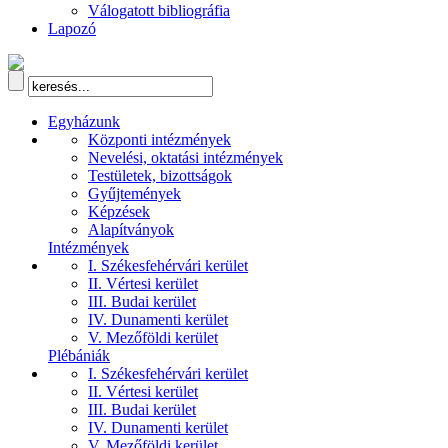
Válogatott bibliográfia
Lapozó
Egyházunk
Központi intézmények
Nevelési, oktatási intézmények
Testületek, bizottságok
Gyűjtemények
Képzések
Alapítványok
Intézmények
I. Székesfehérvári kerület
II. Vértesi kerület
III. Budai kerület
IV. Dunamenti kerület
V. Mezőföldi kerület
Plébániák
I. Székesfehérvári kerület
II. Vértesi kerület
III. Budai kerület
IV. Dunamenti kerület
V. Mezőföldi kerület