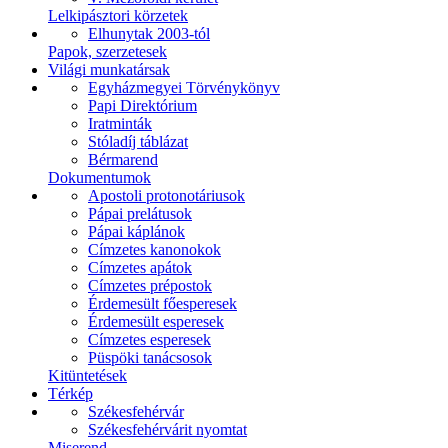
Lelkipásztori körzetek
Elhunytak 2003-tól
Papok, szerzetesek
Világi munkatársak
Egyházmegyei Törvénykönyv
Papi Direktórium
Iratminták
Stóladíj táblázat
Bérmarend
Dokumentumok
Apostoli protonotáriusok
Pápai prelátusok
Pápai káplánok
Címzetes kanonokok
Címzetes apátok
Címzetes prépostok
Érdemesült főesperesek
Érdemesült esperesek
Címzetes esperesek
Püspöki tanácsosok
Kitüntetések
Térkép
Székesfehérvár
Székesfehérvárit nyomtat
Miserend