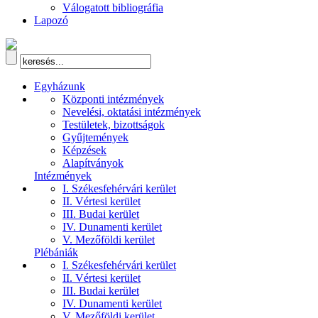
Válogatott bibliográfia
Lapozó
Egyházunk
Központi intézmények
Nevelési, oktatási intézmények
Testületek, bizottságok
Gyűjtemények
Képzések
Alapítványok
Intézmények
I. Székesfehérvári kerület
II. Vértesi kerület
III. Budai kerület
IV. Dunamenti kerület
V. Mezőföldi kerület
Plébániák
I. Székesfehérvári kerület
II. Vértesi kerület
III. Budai kerület
IV. Dunamenti kerület
V. Mezőföldi kerület