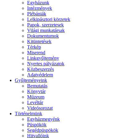
Egyházunk
Intézmények
Plébániák
Lelkipásztori körzetek
Papok, szerzetesek
Világi munkatársak
Dokumentumok
Kitüntetések
Térkép
Miserend
Linkgyűjtemény
Nyertes pályázatok
Közbeszerzés
Adatvédelem
Gyűjteményeink
Bemutatás
Könyvtár
Múzeum
Levéltár
Videósorozat
Történelmünk
Egyházmegyénk
Püspökök
Segédpüspökök
Hitvallóink