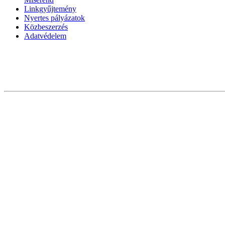
Linkgyűjtemény
Nyertes pályázatok
Közbeszerzés
Adatvédelem