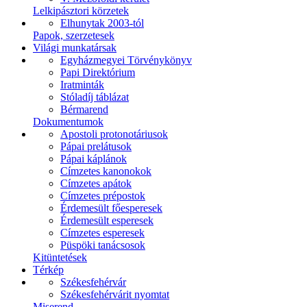
Lelkipásztori körzetek
Elhunytak 2003-tól
Papok, szerzetesek
Világi munkatársak
Egyházmegyei Törvénykönyv
Papi Direktórium
Iratminták
Stóladíj táblázat
Bérmarend
Dokumentumok
Apostoli protonotáriusok
Pápai prelátusok
Pápai káplánok
Címzetes kanonokok
Címzetes apátok
Címzetes prépostok
Érdemesült főesperesek
Érdemesült esperesek
Címzetes esperesek
Püspöki tanácsosok
Kitüntetések
Térkép
Székesfehérvár
Székesfehérvárit nyomtat
Miserend