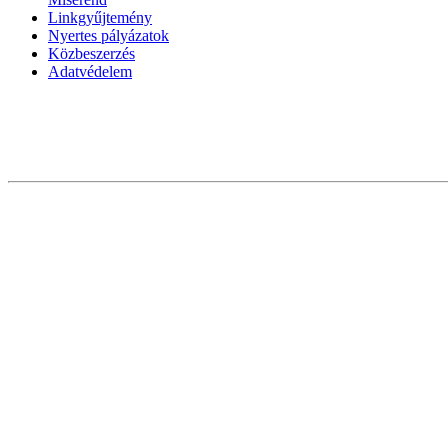
Linkgyűjtemény
Nyertes pályázatok
Közbeszerzés
Adatvédelem