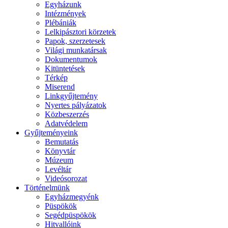
Egyházunk
Intézmények
Plébániák
Lelkipásztori körzetek
Papok, szerzetesek
Világi munkatársak
Dokumentumok
Kitüntetések
Térkép
Miserend
Linkgyűjtemény
Nyertes pályázatok
Közbeszerzés
Adatvédelem
Gyűjteményeink
Bemutatás
Könyvtár
Múzeum
Levéltár
Videósorozat
Történelmünk
Egyházmegyénk
Püspökök
Segédpüspökök
Hitvallóink