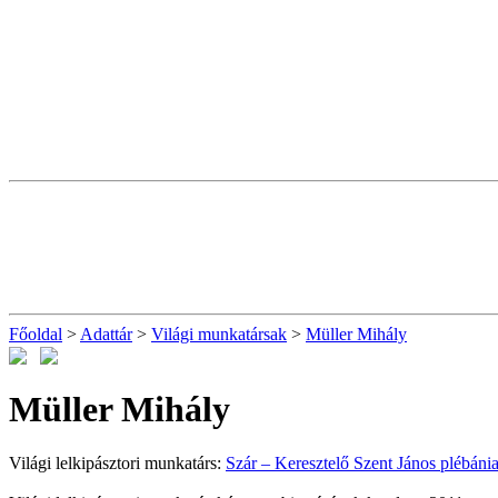
Főoldal
>
Adattár
>
Világi munkatársak
>
Müller Mihály
Müller Mihály
Világi lelkipásztori munkatárs:
Szár – Keresztelő Szent János plébáni