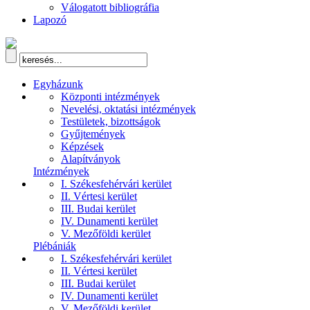
Válogatott bibliográfia
Lapozó
Egyházunk
Központi intézmények
Nevelési, oktatási intézmények
Testületek, bizottságok
Gyűjtemények
Képzések
Alapítványok
Intézmények
I. Székesfehérvári kerület
II. Vértesi kerület
III. Budai kerület
IV. Dunamenti kerület
V. Mezőföldi kerület
Plébániák
I. Székesfehérvári kerület
II. Vértesi kerület
III. Budai kerület
IV. Dunamenti kerület
V. Mezőföldi kerület