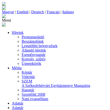
Magyar
|
English
|
Deutsch
|
Francais
|
Italiano
Menü
Híreink
Programajánló
Beszámolóink
Legutóbbi bejegyzések
Állandó híreink
Eseménynaptár
Keresés, szűrés
Ünnepkörök
Média
Képtár
Videótár
SZEM
A Székesfehérvári Egyházmegye Magazinja
Hangtár
Szentföld 2008
Napi evangélium
Adattár
Adattár