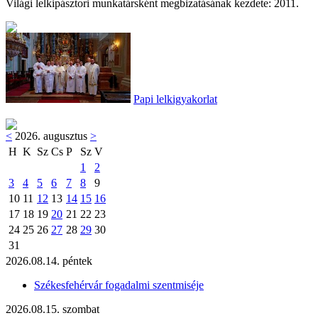
Világi lelkipásztori munkatársként megbizatásának kezdete: 2011.
Papi lelkigyakorlat
<
2026. augusztus
>
H
K
Sz
Cs
P
Sz
V
1
2
3
4
5
6
7
8
9
10
11
12
13
14
15
16
17
18
19
20
21
22
23
24
25
26
27
28
29
30
31
2026.08.14. péntek
Székesfehérvár fogadalmi szentmiséje
2026.08.15. szombat