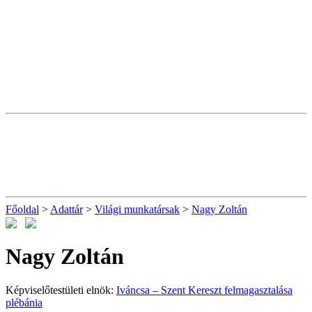
Főoldal
>
Adattár
>
Világi munkatársak
>
Nagy Zoltán
Nagy Zoltán
Képviselőtestületi elnök:
Iváncsa – Szent Kereszt felmagasztalása
plébánia