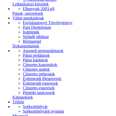
Lelkipásztori körzetek
Elhunytak 2003-tól
Papok, szerzetesek
Világi munkatársak
Egyházmegyei Törvénykönyv
Papi Direktórium
Iratminták
Stóladíj táblázat
Bérmarend
Dokumentumok
Apostoli protonotáriusok
Pápai prelátusok
Pápai káplánok
Címzetes kanonokok
Címzetes apátok
Címzetes prépostok
Érdemesült főesperesek
Érdemesült esperesek
Címzetes esperesek
Püspöki tanácsosok
Kitüntetések
Térkép
Székesfehérvár
Székesfehérvárit nyomtat
Miserend