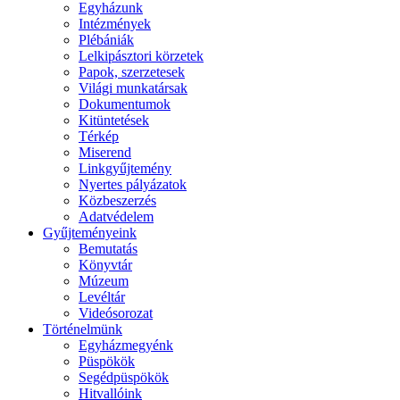
Egyházunk
Intézmények
Plébániák
Lelkipásztori körzetek
Papok, szerzetesek
Világi munkatársak
Dokumentumok
Kitüntetések
Térkép
Miserend
Linkgyűjtemény
Nyertes pályázatok
Közbeszerzés
Adatvédelem
Gyűjteményeink
Bemutatás
Könyvtár
Múzeum
Levéltár
Videósorozat
Történelmünk
Egyházmegyénk
Püspökök
Segédpüspökök
Hitvallóink