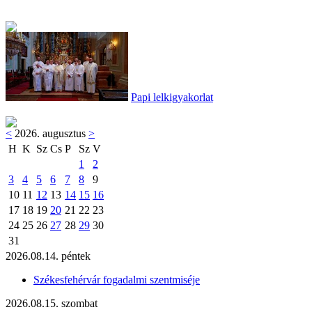
Papi lelkigyakorlat
<
2026. augusztus
>
H
K
Sz
Cs
P
Sz
V
1
2
3
4
5
6
7
8
9
10
11
12
13
14
15
16
17
18
19
20
21
22
23
24
25
26
27
28
29
30
31
2026.08.14. péntek
Székesfehérvár fogadalmi szentmiséje
2026.08.15. szombat