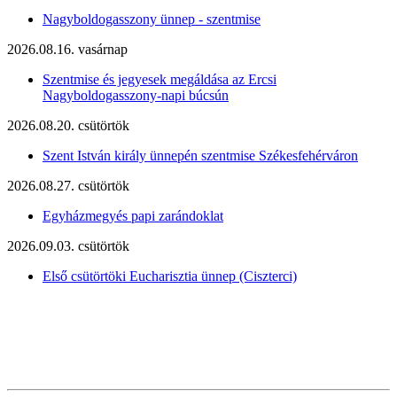
Nagyboldogasszony ünnep - szentmise
2026.08.16. vasárnap
Szentmise és jegyesek megáldása az Ercsi
Nagyboldogasszony-napi búcsún
2026.08.20. csütörtök
Szent István király ünnepén szentmise Székesfehérváron
2026.08.27. csütörtök
Egyházmegyés papi zarándoklat
2026.09.03. csütörtök
Első csütörtöki Eucharisztia ünnep (Ciszterci)