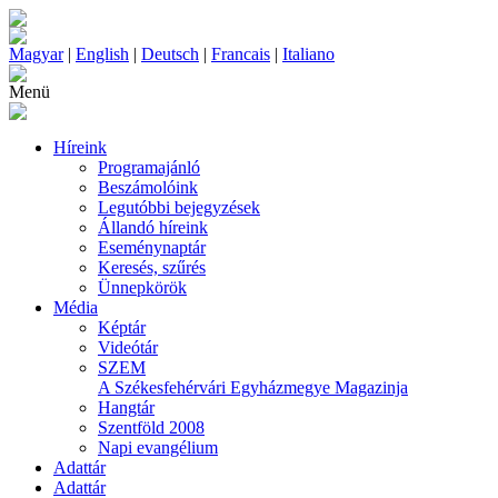
Magyar
|
English
|
Deutsch
|
Francais
|
Italiano
Menü
Híreink
Programajánló
Beszámolóink
Legutóbbi bejegyzések
Állandó híreink
Eseménynaptár
Keresés, szűrés
Ünnepkörök
Média
Képtár
Videótár
SZEM
A Székesfehérvári Egyházmegye Magazinja
Hangtár
Szentföld 2008
Napi evangélium
Adattár
Adattár