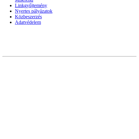
Linkgyűjtemény
Nyertes pályázatok
Közbeszerzés
Adatvédelem