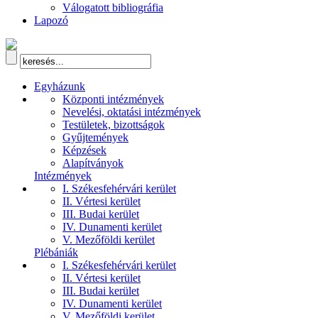
Válogatott bibliográfia
Lapozó
Egyházunk
Központi intézmények
Nevelési, oktatási intézmények
Testületek, bizottságok
Gyűjtemények
Képzések
Alapítványok
Intézmények
I. Székesfehérvári kerület
II. Vértesi kerület
III. Budai kerület
IV. Dunamenti kerület
V. Mezőföldi kerület
Plébániák
I. Székesfehérvári kerület
II. Vértesi kerület
III. Budai kerület
IV. Dunamenti kerület
V. Mezőföldi kerület