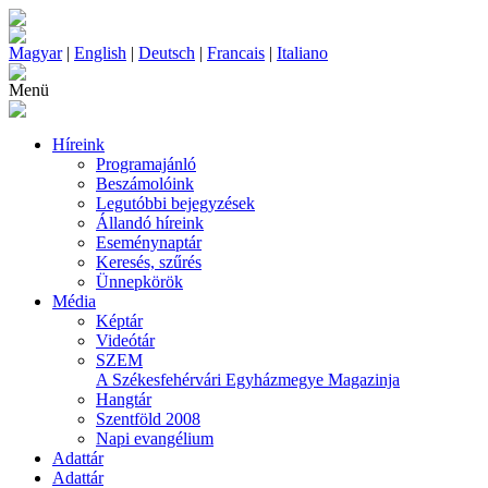
Magyar
|
English
|
Deutsch
|
Francais
|
Italiano
Menü
Híreink
Programajánló
Beszámolóink
Legutóbbi bejegyzések
Állandó híreink
Eseménynaptár
Keresés, szűrés
Ünnepkörök
Média
Képtár
Videótár
SZEM
A Székesfehérvári Egyházmegye Magazinja
Hangtár
Szentföld 2008
Napi evangélium
Adattár
Adattár