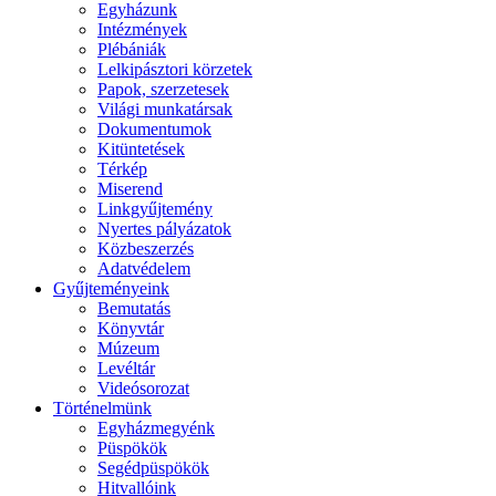
Egyházunk
Intézmények
Plébániák
Lelkipásztori körzetek
Papok, szerzetesek
Világi munkatársak
Dokumentumok
Kitüntetések
Térkép
Miserend
Linkgyűjtemény
Nyertes pályázatok
Közbeszerzés
Adatvédelem
Gyűjteményeink
Bemutatás
Könyvtár
Múzeum
Levéltár
Videósorozat
Történelmünk
Egyházmegyénk
Püspökök
Segédpüspökök
Hitvallóink