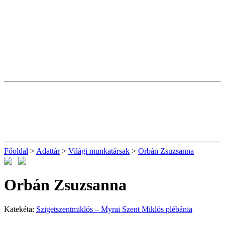
Főoldal
>
Adattár
>
Világi munkatársak
>
Orbán Zsuzsanna
Orbán Zsuzsanna
Katekéta:
Szigetszentmiklós – Myrai Szent Miklós plébánia