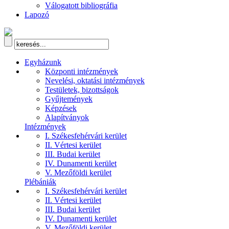
Válogatott bibliográfia
Lapozó
Egyházunk
Központi intézmények
Nevelési, oktatási intézmények
Testületek, bizottságok
Gyűjtemények
Képzések
Alapítványok
Intézmények
I. Székesfehérvári kerület
II. Vértesi kerület
III. Budai kerület
IV. Dunamenti kerület
V. Mezőföldi kerület
Plébániák
I. Székesfehérvári kerület
II. Vértesi kerület
III. Budai kerület
IV. Dunamenti kerület
V. Mezőföldi kerület