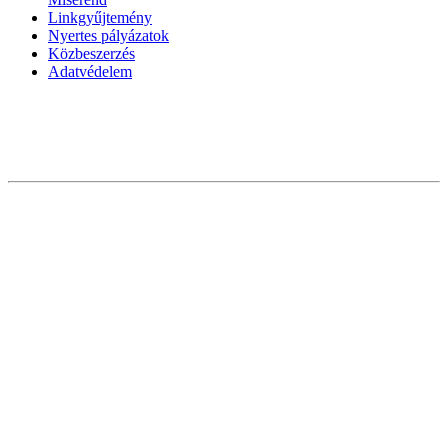
Linkgyűjtemény
Nyertes pályázatok
Közbeszerzés
Adatvédelem