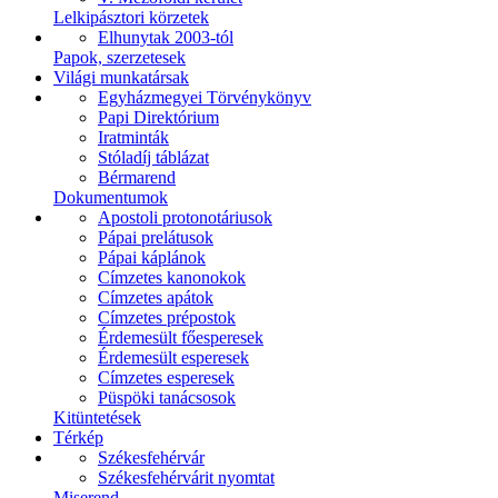
Lelkipásztori körzetek
Elhunytak 2003-tól
Papok, szerzetesek
Világi munkatársak
Egyházmegyei Törvénykönyv
Papi Direktórium
Iratminták
Stóladíj táblázat
Bérmarend
Dokumentumok
Apostoli protonotáriusok
Pápai prelátusok
Pápai káplánok
Címzetes kanonokok
Címzetes apátok
Címzetes prépostok
Érdemesült főesperesek
Érdemesült esperesek
Címzetes esperesek
Püspöki tanácsosok
Kitüntetések
Térkép
Székesfehérvár
Székesfehérvárit nyomtat
Miserend