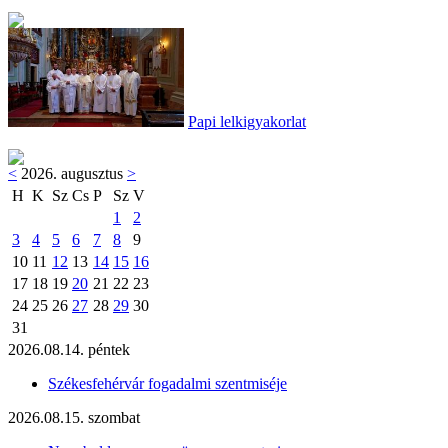
Papi lelkigyakorlat
<
2026. augusztus
>
H
K
Sz
Cs
P
Sz
V
1
2
3
4
5
6
7
8
9
10
11
12
13
14
15
16
17
18
19
20
21
22
23
24
25
26
27
28
29
30
31
2026.08.14. péntek
Székesfehérvár fogadalmi szentmiséje
2026.08.15. szombat