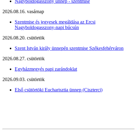
Nagyboldogasszony ünnep - szentmise
2026.08.16. vasárnap
Szentmise és jegyesek megáldása az Ercsi
Nagyboldogasszony-napi búcsún
2026.08.20. csütörtök
Szent István király ünnepén szentmise Székesfehérváron
2026.08.27. csütörtök
Egyházmegyés papi zarándoklat
2026.09.03. csütörtök
Első csütörtöki Eucharisztia ünnep (Ciszterci)