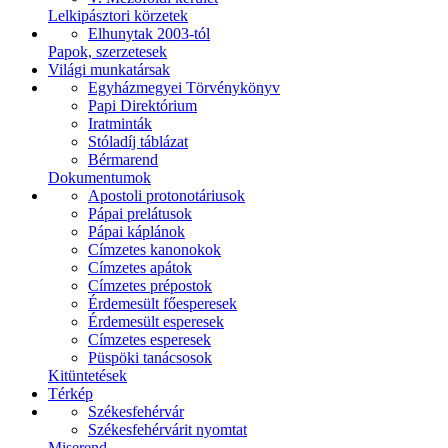
Lelkipásztori körzetek
Elhunytak 2003-tól
Papok, szerzetesek
Világi munkatársak
Egyházmegyei Törvénykönyv
Papi Direktórium
Iratminták
Stóladíj táblázat
Bérmarend
Dokumentumok
Apostoli protonotáriusok
Pápai prelátusok
Pápai káplánok
Címzetes kanonokok
Címzetes apátok
Címzetes prépostok
Érdemesült főesperesek
Érdemesült esperesek
Címzetes esperesek
Püspöki tanácsosok
Kitüntetések
Térkép
Székesfehérvár
Székesfehérvárit nyomtat
Miserend