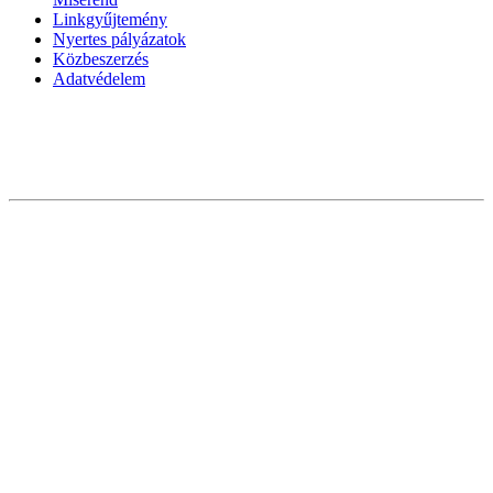
Linkgyűjtemény
Nyertes pályázatok
Közbeszerzés
Adatvédelem