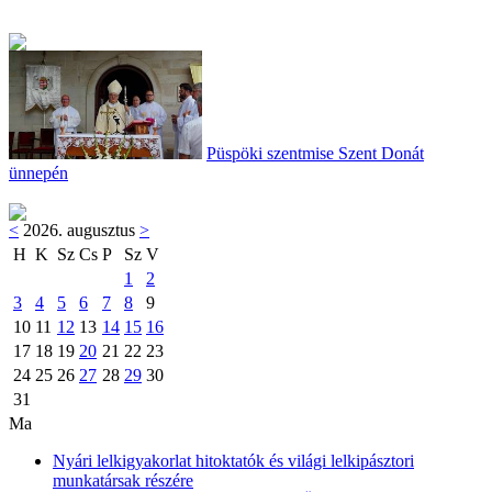
Püspöki szentmise Szent Donát
ünnepén
<
2026. augusztus
>
H
K
Sz
Cs
P
Sz
V
1
2
3
4
5
6
7
8
9
10
11
12
13
14
15
16
17
18
19
20
21
22
23
24
25
26
27
28
29
30
31
Ma
Nyári lelkigyakorlat hitoktatók és világi lelkipásztori
munkatársak részére