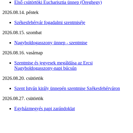
Első csütörtöki Eucharisztia ünnep (Öreghegy)
2026.08.14. péntek
Székesfehérvár fogadalmi szentmiséje
2026.08.15. szombat
Nagyboldogasszony ünnep - szentmise
2026.08.16. vasárnap
Szentmise és jegyesek megáldása az Ercsi
Nagyboldogasszony-napi búcsún
2026.08.20. csütörtök
Szent István király ünnepén szentmise Székesfehérváron
2026.08.27. csütörtök
Egyházmegyés papi zarándoklat