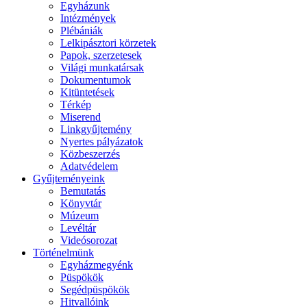
Egyházunk
Intézmények
Plébániák
Lelkipásztori körzetek
Papok, szerzetesek
Világi munkatársak
Dokumentumok
Kitüntetések
Térkép
Miserend
Linkgyűjtemény
Nyertes pályázatok
Közbeszerzés
Adatvédelem
Gyűjteményeink
Bemutatás
Könyvtár
Múzeum
Levéltár
Videósorozat
Történelmünk
Egyházmegyénk
Püspökök
Segédpüspökök
Hitvallóink