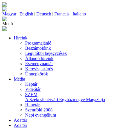
Magyar
|
English
|
Deutsch
|
Francais
|
Italiano
Menü
Híreink
Programajánló
Beszámolóink
Legutóbbi bejegyzések
Állandó híreink
Eseménynaptár
Keresés, szűrés
Ünnepkörök
Média
Képtár
Videótár
SZEM
A Székesfehérvári Egyházmegye Magazinja
Hangtár
Szentföld 2008
Napi evangélium
Adattár
Adattár