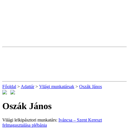
Főoldal
>
Adattár
>
Világi munkatársak
>
Oszák János
Oszák János
Világi lelkipásztori munkatárs:
Iváncsa – Szent Kereszt
felmagasztalása plébánia