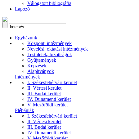
Válogatott bibliográfia
Lapozó
Egyházunk
Központi intézmények
Nevelési, oktatási intézmények
Testületek, bizottságok
Gyűjtemények
Képzések
Alapítványok
Intézmények
I. Székesfehérvári kerület
II. Vértesi kerület
III. Budai kerület
IV. Dunamenti kerület
V. Mezőföldi kerület
Plébániák
I. Székesfehérvári kerület
II. Vértesi kerület
III. Budai kerület
IV. Dunamenti kerület
V. Mezőföldi kerület