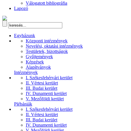
Válogatott bibliográfia
Lapozó
Egyházunk
Központi intézmények
Nevelési, oktatási intézmények
Testületek, bizottságok
Gyűjtemények
Képzések
Alapítványok
Intézmények
I. Székesfehérvári kerület
II. Vértesi kerület
III. Budai kerület
IV. Dunamenti kerület
V. Mezőföldi kerület
Plébániák
I. Székesfehérvári kerület
II. Vértesi kerület
III. Budai kerület
IV. Dunamenti kerület
V. Mezőföldi kerület