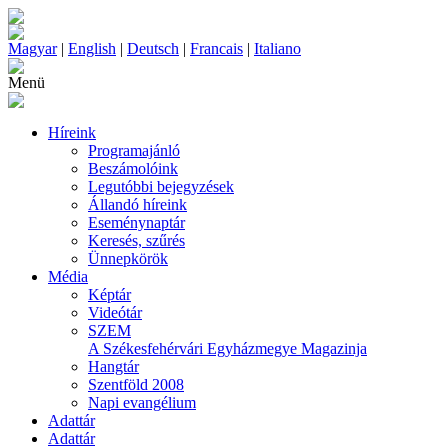
Magyar
|
English
|
Deutsch
|
Francais
|
Italiano
Menü
Híreink
Programajánló
Beszámolóink
Legutóbbi bejegyzések
Állandó híreink
Eseménynaptár
Keresés, szűrés
Ünnepkörök
Média
Képtár
Videótár
SZEM
A Székesfehérvári Egyházmegye Magazinja
Hangtár
Szentföld 2008
Napi evangélium
Adattár
Adattár