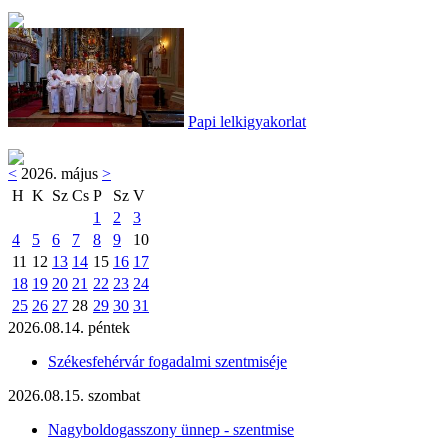
Papi lelkigyakorlat
<
2026. május
>
H
K
Sz
Cs
P
Sz
V
1
2
3
4
5
6
7
8
9
10
11
12
13
14
15
16
17
18
19
20
21
22
23
24
25
26
27
28
29
30
31
2026.08.14. péntek
Székesfehérvár fogadalmi szentmiséje
2026.08.15. szombat
Nagyboldogasszony ünnep - szentmise