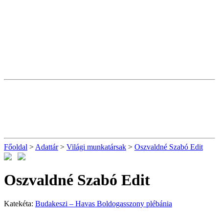
Főoldal
>
Adattár
>
Világi munkatársak
>
Oszvaldné Szabó Edit
Oszvaldné Szabó Edit
Katekéta:
Budakeszi – Havas Boldogasszony plébánia