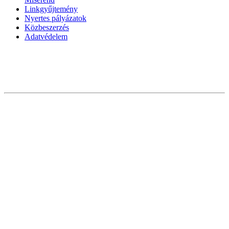
Linkgyűjtemény
Nyertes pályázatok
Közbeszerzés
Adatvédelem