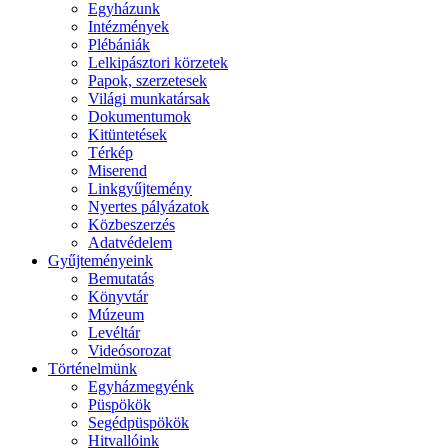
Egyházunk
Intézmények
Plébániák
Lelkipásztori körzetek
Papok, szerzetesek
Világi munkatársak
Dokumentumok
Kitüntetések
Térkép
Miserend
Linkgyűjtemény
Nyertes pályázatok
Közbeszerzés
Adatvédelem
Gyűjteményeink
Bemutatás
Könyvtár
Múzeum
Levéltár
Videósorozat
Történelmünk
Egyházmegyénk
Püspökök
Segédpüspökök
Hitvallóink