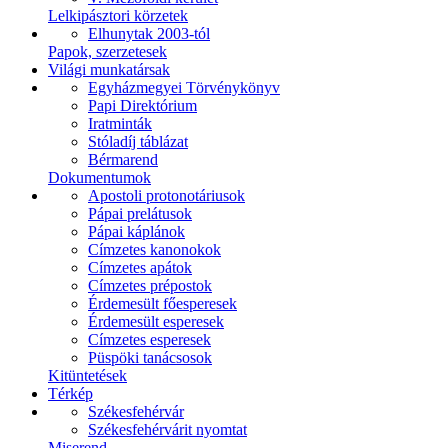
Lelkipásztori körzetek
Elhunytak 2003-tól
Papok, szerzetesek
Világi munkatársak
Egyházmegyei Törvénykönyv
Papi Direktórium
Iratminták
Stóladíj táblázat
Bérmarend
Dokumentumok
Apostoli protonotáriusok
Pápai prelátusok
Pápai káplánok
Címzetes kanonokok
Címzetes apátok
Címzetes prépostok
Érdemesült főesperesek
Érdemesült esperesek
Címzetes esperesek
Püspöki tanácsosok
Kitüntetések
Térkép
Székesfehérvár
Székesfehérvárit nyomtat
Miserend