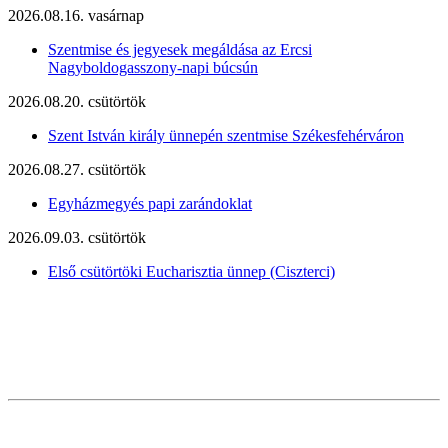
2026.08.16. vasárnap
Szentmise és jegyesek megáldása az Ercsi
Nagyboldogasszony-napi búcsún
2026.08.20. csütörtök
Szent István király ünnepén szentmise Székesfehérváron
2026.08.27. csütörtök
Egyházmegyés papi zarándoklat
2026.09.03. csütörtök
Első csütörtöki Eucharisztia ünnep (Ciszterci)