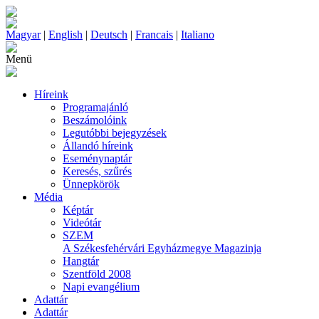
Magyar
|
English
|
Deutsch
|
Francais
|
Italiano
Menü
Híreink
Programajánló
Beszámolóink
Legutóbbi bejegyzések
Állandó híreink
Eseménynaptár
Keresés, szűrés
Ünnepkörök
Média
Képtár
Videótár
SZEM
A Székesfehérvári Egyházmegye Magazinja
Hangtár
Szentföld 2008
Napi evangélium
Adattár
Adattár