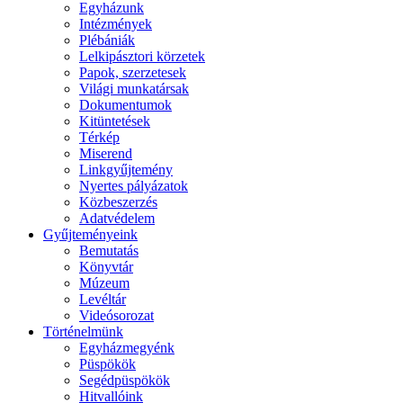
Egyházunk
Intézmények
Plébániák
Lelkipásztori körzetek
Papok, szerzetesek
Világi munkatársak
Dokumentumok
Kitüntetések
Térkép
Miserend
Linkgyűjtemény
Nyertes pályázatok
Közbeszerzés
Adatvédelem
Gyűjteményeink
Bemutatás
Könyvtár
Múzeum
Levéltár
Videósorozat
Történelmünk
Egyházmegyénk
Püspökök
Segédpüspökök
Hitvallóink