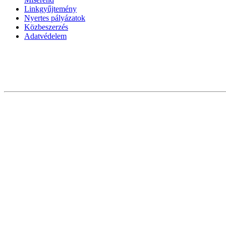
Linkgyűjtemény
Nyertes pályázatok
Közbeszerzés
Adatvédelem