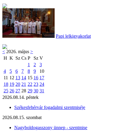
Papi lelkigyakorlat
<
2026. május
>
H
K
Sz
Cs
P
Sz
V
1
2
3
4
5
6
7
8
9
10
11
12
13
14
15
16
17
18
19
20
21
22
23
24
25
26
27
28
29
30
31
2026.08.14. péntek
Székesfehérvár fogadalmi szentmiséje
2026.08.15. szombat
Nagyboldogasszony ünnep - szentmise