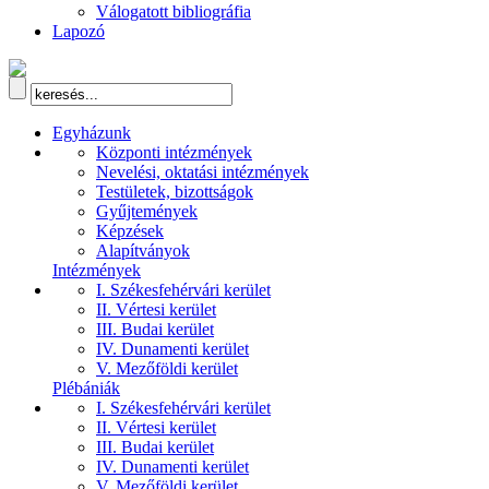
Válogatott bibliográfia
Lapozó
Egyházunk
Központi intézmények
Nevelési, oktatási intézmények
Testületek, bizottságok
Gyűjtemények
Képzések
Alapítványok
Intézmények
I. Székesfehérvári kerület
II. Vértesi kerület
III. Budai kerület
IV. Dunamenti kerület
V. Mezőföldi kerület
Plébániák
I. Székesfehérvári kerület
II. Vértesi kerület
III. Budai kerület
IV. Dunamenti kerület
V. Mezőföldi kerület