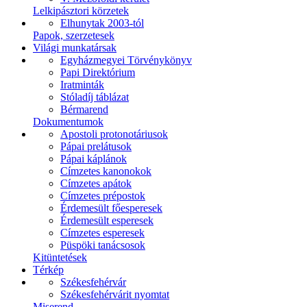
Lelkipásztori körzetek
Elhunytak 2003-tól
Papok, szerzetesek
Világi munkatársak
Egyházmegyei Törvénykönyv
Papi Direktórium
Iratminták
Stóladíj táblázat
Bérmarend
Dokumentumok
Apostoli protonotáriusok
Pápai prelátusok
Pápai káplánok
Címzetes kanonokok
Címzetes apátok
Címzetes prépostok
Érdemesült főesperesek
Érdemesült esperesek
Címzetes esperesek
Püspöki tanácsosok
Kitüntetések
Térkép
Székesfehérvár
Székesfehérvárit nyomtat
Miserend