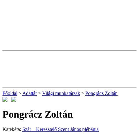
Főoldal
>
Adattár
>
Világi munkatársak
>
Pongrácz Zoltán
Pongrácz Zoltán
Katekéta:
Szár – Keresztelő Szent János plébánia