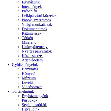
Egyházunk
Intézmények
Plébániák
Lelkipásztori körzetek
Papok, szerzetesek
Világi munkatársak
Dokumentumok
Kitüntetések
Térkép
Miserend
Linkgyűjtemény
Nyertes pályázatok
Közbeszerzés
Adatvédelem
Gyűjteményeink
Bemutatás
Könyvtár
Múzeum
Levéltár
Videósorozat
Történelmünk
Egyházmegyénk
Püspökök
Segédpüspökök
Hitvallóink