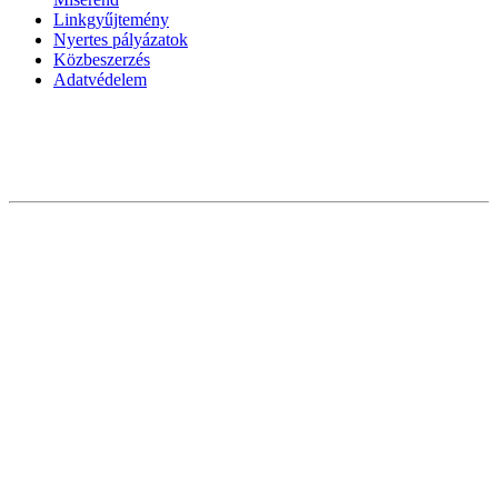
Linkgyűjtemény
Nyertes pályázatok
Közbeszerzés
Adatvédelem