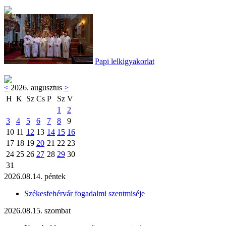
Papi lelkigyakorlat
<
2026. augusztus
>
H
K
Sz
Cs
P
Sz
V
1
2
3
4
5
6
7
8
9
10
11
12
13
14
15
16
17
18
19
20
21
22
23
24
25
26
27
28
29
30
31
2026.08.14. péntek
Székesfehérvár fogadalmi szentmiséje
2026.08.15. szombat