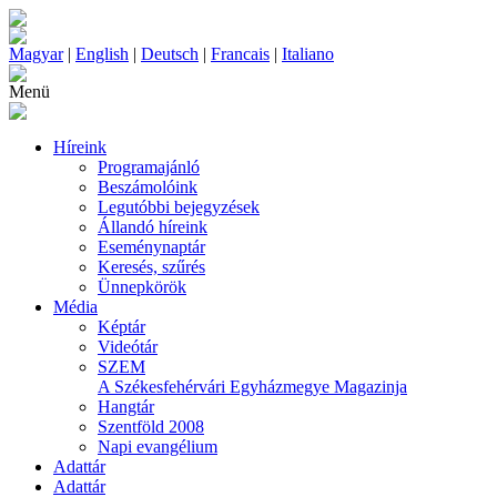
Magyar
|
English
|
Deutsch
|
Francais
|
Italiano
Menü
Híreink
Programajánló
Beszámolóink
Legutóbbi bejegyzések
Állandó híreink
Eseménynaptár
Keresés, szűrés
Ünnepkörök
Média
Képtár
Videótár
SZEM
A Székesfehérvári Egyházmegye Magazinja
Hangtár
Szentföld 2008
Napi evangélium
Adattár
Adattár