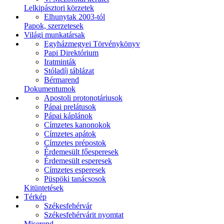
Lelkipásztori körzetek
Elhunytak 2003-tól
Papok, szerzetesek
Világi munkatársak
Egyházmegyei Törvénykönyv
Papi Direktórium
Iratminták
Stóladíj táblázat
Bérmarend
Dokumentumok
Apostoli protonotáriusok
Pápai prelátusok
Pápai káplánok
Címzetes kanonokok
Címzetes apátok
Címzetes prépostok
Érdemesült főesperesek
Érdemesült esperesek
Címzetes esperesek
Püspöki tanácsosok
Kitüntetések
Térkép
Székesfehérvár
Székesfehérvárit nyomtat
Miserend