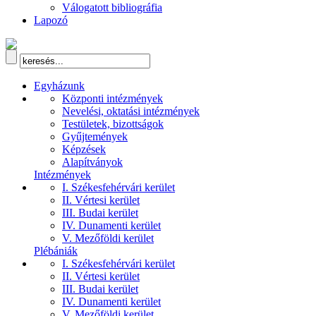
Válogatott bibliográfia
Lapozó
Egyházunk
Központi intézmények
Nevelési, oktatási intézmények
Testületek, bizottságok
Gyűjtemények
Képzések
Alapítványok
Intézmények
I. Székesfehérvári kerület
II. Vértesi kerület
III. Budai kerület
IV. Dunamenti kerület
V. Mezőföldi kerület
Plébániák
I. Székesfehérvári kerület
II. Vértesi kerület
III. Budai kerület
IV. Dunamenti kerület
V. Mezőföldi kerület