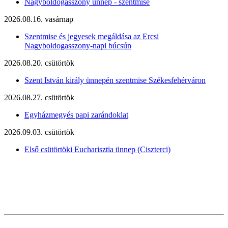
Nagyboldogasszony ünnep - szentmise
2026.08.16. vasárnap
Szentmise és jegyesek megáldása az Ercsi
Nagyboldogasszony-napi búcsún
2026.08.20. csütörtök
Szent István király ünnepén szentmise Székesfehérváron
2026.08.27. csütörtök
Egyházmegyés papi zarándoklat
2026.09.03. csütörtök
Első csütörtöki Eucharisztia ünnep (Ciszterci)