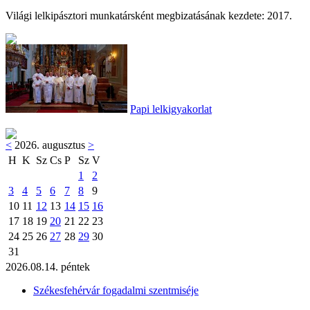
Világi lelkipásztori munkatársként megbizatásának kezdete: 2017.
Papi lelkigyakorlat
<
2026. augusztus
>
H
K
Sz
Cs
P
Sz
V
1
2
3
4
5
6
7
8
9
10
11
12
13
14
15
16
17
18
19
20
21
22
23
24
25
26
27
28
29
30
31
2026.08.14. péntek
Székesfehérvár fogadalmi szentmiséje