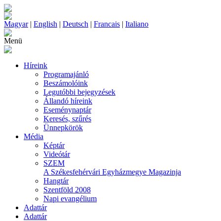
Magyar
|
English
|
Deutsch
|
Francais
|
Italiano
Menü
Híreink
Programajánló
Beszámolóink
Legutóbbi bejegyzések
Állandó híreink
Eseménynaptár
Keresés, szűrés
Ünnepkörök
Média
Képtár
Videótár
SZEM
A Székesfehérvári Egyházmegye Magazinja
Hangtár
Szentföld 2008
Napi evangélium
Adattár
Adattár