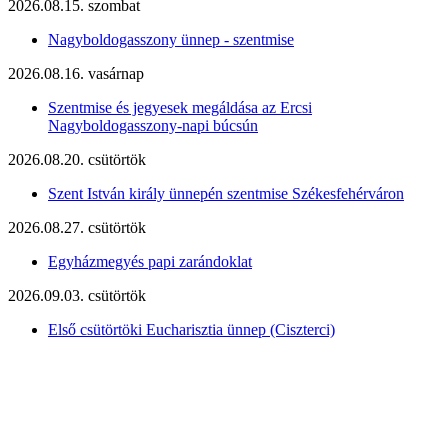
2026.08.15. szombat
Nagyboldogasszony ünnep - szentmise
2026.08.16. vasárnap
Szentmise és jegyesek megáldása az Ercsi
Nagyboldogasszony-napi búcsún
2026.08.20. csütörtök
Szent István király ünnepén szentmise Székesfehérváron
2026.08.27. csütörtök
Egyházmegyés papi zarándoklat
2026.09.03. csütörtök
Első csütörtöki Eucharisztia ünnep (Ciszterci)