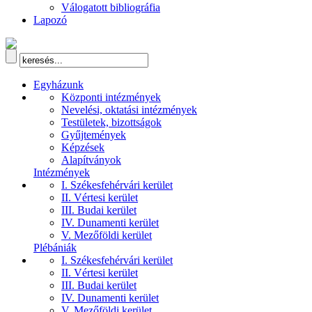
Válogatott bibliográfia
Lapozó
Egyházunk
Központi intézmények
Nevelési, oktatási intézmények
Testületek, bizottságok
Gyűjtemények
Képzések
Alapítványok
Intézmények
I. Székesfehérvári kerület
II. Vértesi kerület
III. Budai kerület
IV. Dunamenti kerület
V. Mezőföldi kerület
Plébániák
I. Székesfehérvári kerület
II. Vértesi kerület
III. Budai kerület
IV. Dunamenti kerület
V. Mezőföldi kerület