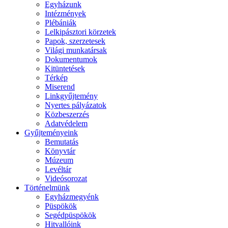
Egyházunk
Intézmények
Plébániák
Lelkipásztori körzetek
Papok, szerzetesek
Világi munkatársak
Dokumentumok
Kitüntetések
Térkép
Miserend
Linkgyűjtemény
Nyertes pályázatok
Közbeszerzés
Adatvédelem
Gyűjteményeink
Bemutatás
Könyvtár
Múzeum
Levéltár
Videósorozat
Történelmünk
Egyházmegyénk
Püspökök
Segédpüspökök
Hitvallóink