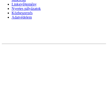
Linkgyűjtemény
Nyertes pályázatok
Közbeszerzés
Adatvédelem