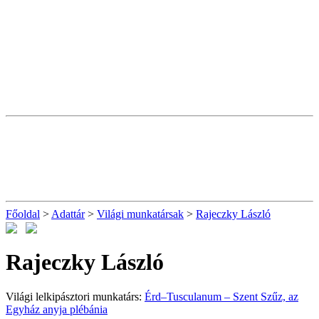
Főoldal
>
Adattár
>
Világi munkatársak
>
Rajeczky László
Rajeczky László
Világi lelkipásztori munkatárs:
Érd–Tusculanum – Szent Szűz, az
Egyház anyja plébánia