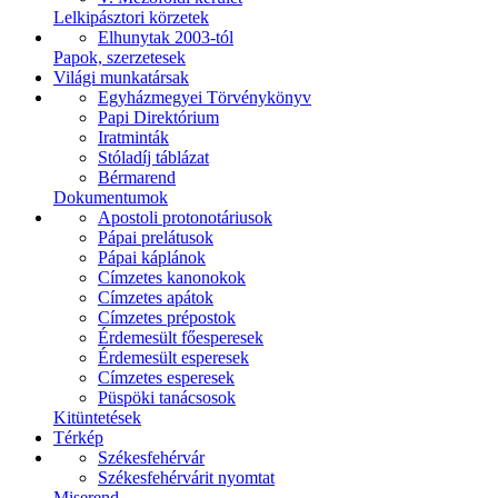
Lelkipásztori körzetek
Elhunytak 2003-tól
Papok, szerzetesek
Világi munkatársak
Egyházmegyei Törvénykönyv
Papi Direktórium
Iratminták
Stóladíj táblázat
Bérmarend
Dokumentumok
Apostoli protonotáriusok
Pápai prelátusok
Pápai káplánok
Címzetes kanonokok
Címzetes apátok
Címzetes prépostok
Érdemesült főesperesek
Érdemesült esperesek
Címzetes esperesek
Püspöki tanácsosok
Kitüntetések
Térkép
Székesfehérvár
Székesfehérvárit nyomtat
Miserend