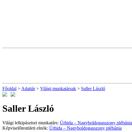
Főoldal
>
Adattár
>
Világi munkatársak
>
Saller László
Saller László
Világi lelkipásztori munkatárs:
Úrhida – Nagyboldogasszony plébáni
Képviselőtestületi elnök:
Úrhida – Nagyboldogasszony plébánia