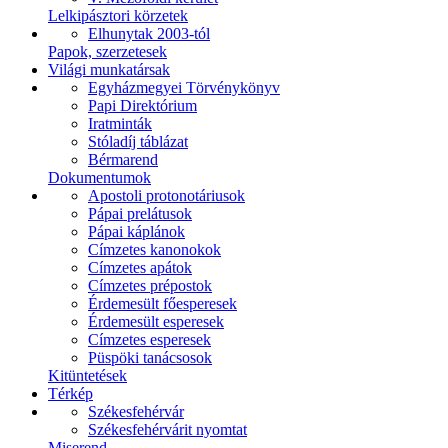
Lelkipásztori körzetek
Elhunytak 2003-tól
Papok, szerzetesek
Világi munkatársak
Egyházmegyei Törvénykönyv
Papi Direktórium
Iratminták
Stóladíj táblázat
Bérmarend
Dokumentumok
Apostoli protonotáriusok
Pápai prelátusok
Pápai káplánok
Címzetes kanonokok
Címzetes apátok
Címzetes prépostok
Érdemesült főesperesek
Érdemesült esperesek
Címzetes esperesek
Püspöki tanácsosok
Kitüntetések
Térkép
Székesfehérvár
Székesfehérvárit nyomtat
Miserend