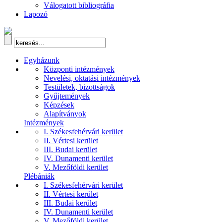
Válogatott bibliográfia
Lapozó
Egyházunk
Központi intézmények
Nevelési, oktatási intézmények
Testületek, bizottságok
Gyűjtemények
Képzések
Alapítványok
Intézmények
I. Székesfehérvári kerület
II. Vértesi kerület
III. Budai kerület
IV. Dunamenti kerület
V. Mezőföldi kerület
Plébániák
I. Székesfehérvári kerület
II. Vértesi kerület
III. Budai kerület
IV. Dunamenti kerület
V. Mezőföldi kerület