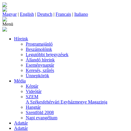
Magyar
|
English
|
Deutsch
|
Francais
|
Italiano
Menü
Híreink
Programajánló
Beszámolóink
Legutóbbi bejegyzések
Állandó híreink
Eseménynaptár
Keresés, szűrés
Ünnepkörök
Média
Képtár
Videótár
SZEM
A Székesfehérvári Egyházmegye Magazinja
Hangtár
Szentföld 2008
Napi evangélium
Adattár
Adattár