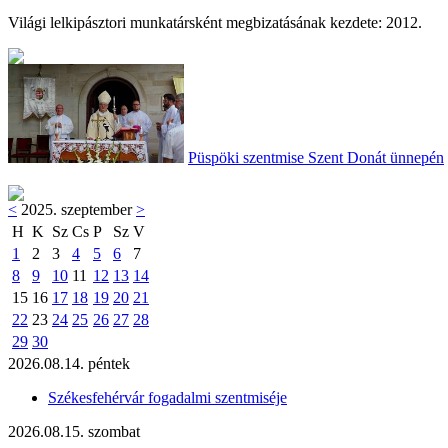
Világi lelkipásztori munkatársként megbizatásának kezdete: 2012.
Püspöki szentmise Szent Donát ünnepén
<
2025. szeptember
>
H
K
Sz
Cs
P
Sz
V
1
2
3
4
5
6
7
8
9
10
11
12
13
14
15
16
17
18
19
20
21
22
23
24
25
26
27
28
29
30
2026.08.14. péntek
Székesfehérvár fogadalmi szentmiséje
2026.08.15. szombat