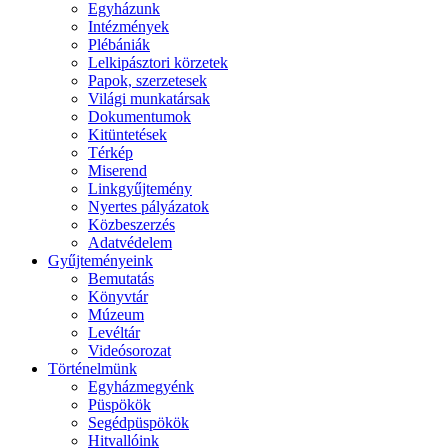
Egyházunk
Intézmények
Plébániák
Lelkipásztori körzetek
Papok, szerzetesek
Világi munkatársak
Dokumentumok
Kitüntetések
Térkép
Miserend
Linkgyűjtemény
Nyertes pályázatok
Közbeszerzés
Adatvédelem
Gyűjteményeink
Bemutatás
Könyvtár
Múzeum
Levéltár
Videósorozat
Történelmünk
Egyházmegyénk
Püspökök
Segédpüspökök
Hitvallóink