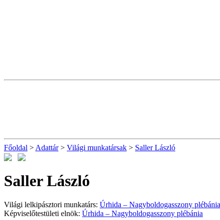
Főoldal
>
Adattár
>
Világi munkatársak
>
Saller László
Saller László
Világi lelkipásztori munkatárs:
Úrhida – Nagyboldogasszony plébáni
Képviselőtestületi elnök:
Úrhida – Nagyboldogasszony plébánia