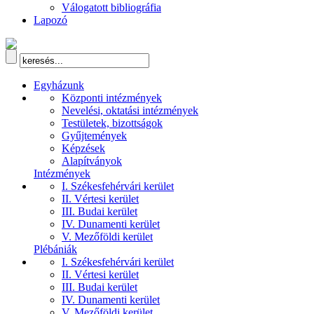
Válogatott bibliográfia
Lapozó
Egyházunk
Központi intézmények
Nevelési, oktatási intézmények
Testületek, bizottságok
Gyűjtemények
Képzések
Alapítványok
Intézmények
I. Székesfehérvári kerület
II. Vértesi kerület
III. Budai kerület
IV. Dunamenti kerület
V. Mezőföldi kerület
Plébániák
I. Székesfehérvári kerület
II. Vértesi kerület
III. Budai kerület
IV. Dunamenti kerület
V. Mezőföldi kerület