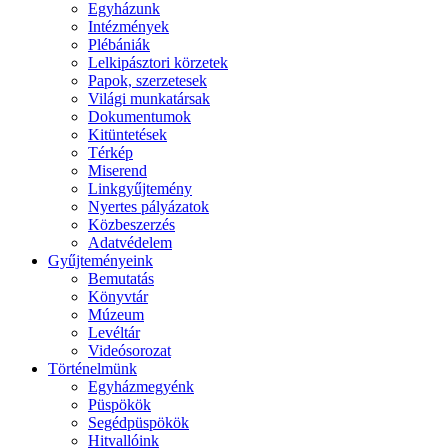
Egyházunk
Intézmények
Plébániák
Lelkipásztori körzetek
Papok, szerzetesek
Világi munkatársak
Dokumentumok
Kitüntetések
Térkép
Miserend
Linkgyűjtemény
Nyertes pályázatok
Közbeszerzés
Adatvédelem
Gyűjteményeink
Bemutatás
Könyvtár
Múzeum
Levéltár
Videósorozat
Történelmünk
Egyházmegyénk
Püspökök
Segédpüspökök
Hitvallóink