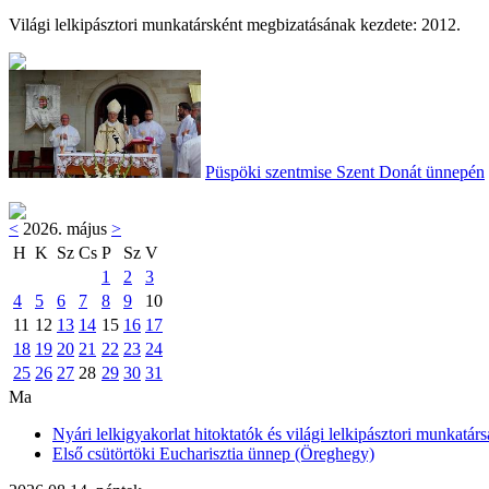
Világi lelkipásztori munkatársként megbizatásának kezdete: 2012.
Püspöki szentmise Szent Donát ünnepén
<
2026. május
>
H
K
Sz
Cs
P
Sz
V
1
2
3
4
5
6
7
8
9
10
11
12
13
14
15
16
17
18
19
20
21
22
23
24
25
26
27
28
29
30
31
Ma
Nyári lelkigyakorlat hitoktatók és világi lelkipásztori munkatárs
Első csütörtöki Eucharisztia ünnep (Öreghegy)