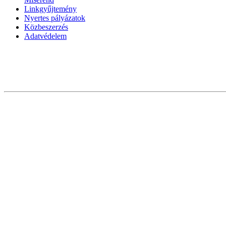
Linkgyűjtemény
Nyertes pályázatok
Közbeszerzés
Adatvédelem