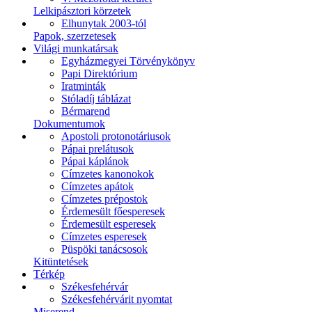
Lelkipásztori körzetek
Elhunytak 2003-tól
Papok, szerzetesek
Világi munkatársak
Egyházmegyei Törvénykönyv
Papi Direktórium
Iratminták
Stóladíj táblázat
Bérmarend
Dokumentumok
Apostoli protonotáriusok
Pápai prelátusok
Pápai káplánok
Címzetes kanonokok
Címzetes apátok
Címzetes prépostok
Érdemesült főesperesek
Érdemesült esperesek
Címzetes esperesek
Püspöki tanácsosok
Kitüntetések
Térkép
Székesfehérvár
Székesfehérvárit nyomtat
Miserend