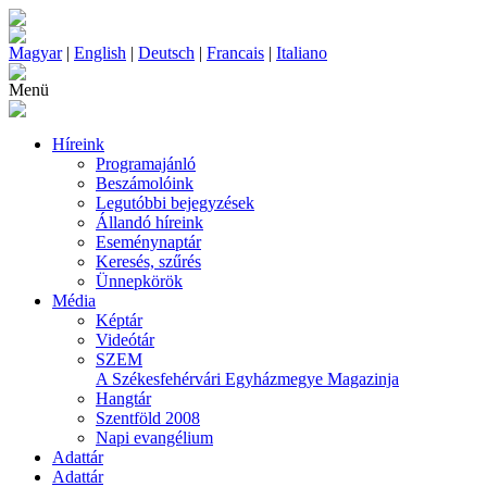
Magyar
|
English
|
Deutsch
|
Francais
|
Italiano
Menü
Híreink
Programajánló
Beszámolóink
Legutóbbi bejegyzések
Állandó híreink
Eseménynaptár
Keresés, szűrés
Ünnepkörök
Média
Képtár
Videótár
SZEM
A Székesfehérvári Egyházmegye Magazinja
Hangtár
Szentföld 2008
Napi evangélium
Adattár
Adattár