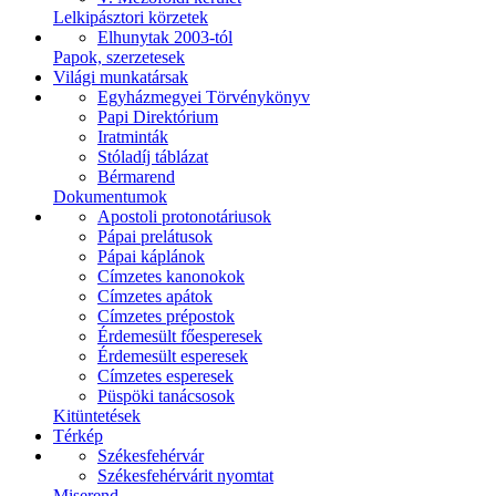
Lelkipásztori körzetek
Elhunytak 2003-tól
Papok, szerzetesek
Világi munkatársak
Egyházmegyei Törvénykönyv
Papi Direktórium
Iratminták
Stóladíj táblázat
Bérmarend
Dokumentumok
Apostoli protonotáriusok
Pápai prelátusok
Pápai káplánok
Címzetes kanonokok
Címzetes apátok
Címzetes prépostok
Érdemesült főesperesek
Érdemesült esperesek
Címzetes esperesek
Püspöki tanácsosok
Kitüntetések
Térkép
Székesfehérvár
Székesfehérvárit nyomtat
Miserend