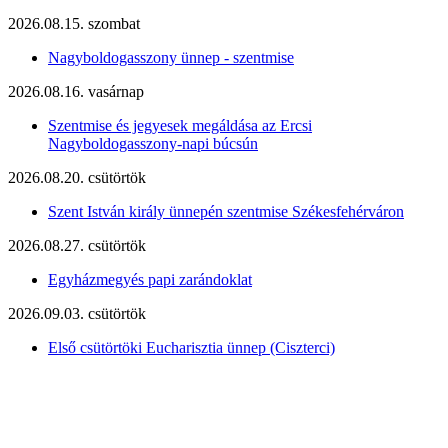
2026.08.15. szombat
Nagyboldogasszony ünnep - szentmise
2026.08.16. vasárnap
Szentmise és jegyesek megáldása az Ercsi
Nagyboldogasszony-napi búcsún
2026.08.20. csütörtök
Szent István király ünnepén szentmise Székesfehérváron
2026.08.27. csütörtök
Egyházmegyés papi zarándoklat
2026.09.03. csütörtök
Első csütörtöki Eucharisztia ünnep (Ciszterci)