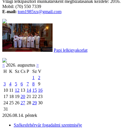
Világi lelkipásztori munkatársként megbizatásának kezdete: 2016.
Mobil: (70) 550 7339
E-mail:
tom1985xx@gmail.com
Papi lelkigyakorlat
<
2026. augusztus
>
H
K
Sz
Cs
P
Sz
V
1
2
3
4
5
6
7
8
9
10
11
12
13
14
15
16
17
18
19
20
21
22
23
24
25
26
27
28
29
30
31
2026.08.14. péntek
Székesfehérvár fogadalmi szentmiséje