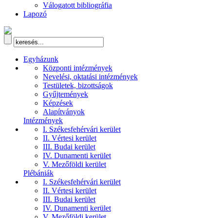
Válogatott bibliográfia
Lapozó
Egyházunk
Központi intézmények
Nevelési, oktatási intézmények
Testületek, bizottságok
Gyűjtemények
Képzések
Alapítványok
Intézmények
I. Székesfehérvári kerület
II. Vértesi kerület
III. Budai kerület
IV. Dunamenti kerület
V. Mezőföldi kerület
Plébániák
I. Székesfehérvári kerület
II. Vértesi kerület
III. Budai kerület
IV. Dunamenti kerület
V. Mezőföldi kerület