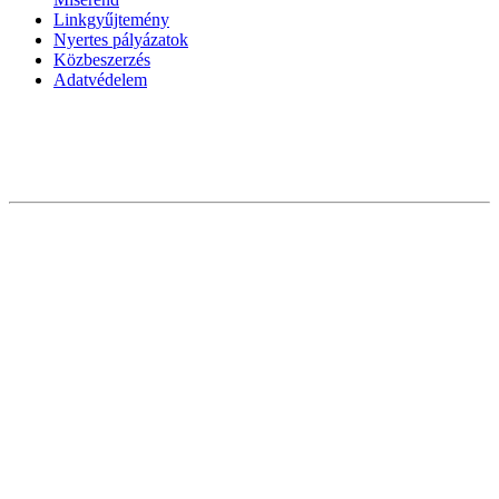
Linkgyűjtemény
Nyertes pályázatok
Közbeszerzés
Adatvédelem