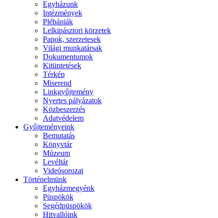
Egyházunk
Intézmények
Plébániák
Lelkipásztori körzetek
Papok, szerzetesek
Világi munkatársak
Dokumentumok
Kitüntetések
Térkép
Miserend
Linkgyűjtemény
Nyertes pályázatok
Közbeszerzés
Adatvédelem
Gyűjteményeink
Bemutatás
Könyvtár
Múzeum
Levéltár
Videósorozat
Történelmünk
Egyházmegyénk
Püspökök
Segédpüspökök
Hitvallóink