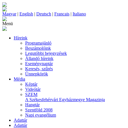
Magyar
|
English
|
Deutsch
|
Francais
|
Italiano
Menü
Híreink
Programajánló
Beszámolóink
Legutóbbi bejegyzések
Állandó híreink
Eseménynaptár
Keresés, szűrés
Ünnepkörök
Média
Képtár
Videótár
SZEM
A Székesfehérvári Egyházmegye Magazinja
Hangtár
Szentföld 2008
Napi evangélium
Adattár
Adattár