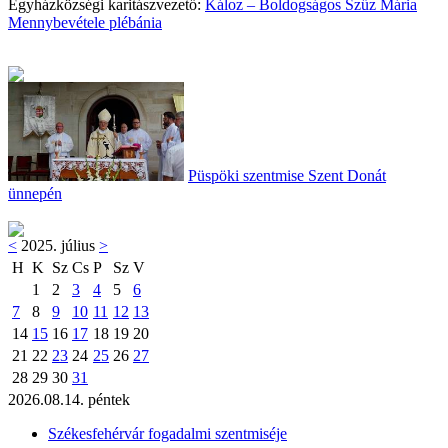
Egyházközségi karitászvezető:
Káloz – Boldogságos Szűz Mária
Mennybevétele plébánia
Püspöki szentmise Szent Donát
ünnepén
<
2025. július
>
H
K
Sz
Cs
P
Sz
V
1
2
3
4
5
6
7
8
9
10
11
12
13
14
15
16
17
18
19
20
21
22
23
24
25
26
27
28
29
30
31
2026.08.14. péntek
Székesfehérvár fogadalmi szentmiséje