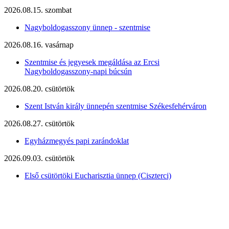
2026.08.15. szombat
Nagyboldogasszony ünnep - szentmise
2026.08.16. vasárnap
Szentmise és jegyesek megáldása az Ercsi
Nagyboldogasszony-napi búcsún
2026.08.20. csütörtök
Szent István király ünnepén szentmise Székesfehérváron
2026.08.27. csütörtök
Egyházmegyés papi zarándoklat
2026.09.03. csütörtök
Első csütörtöki Eucharisztia ünnep (Ciszterci)