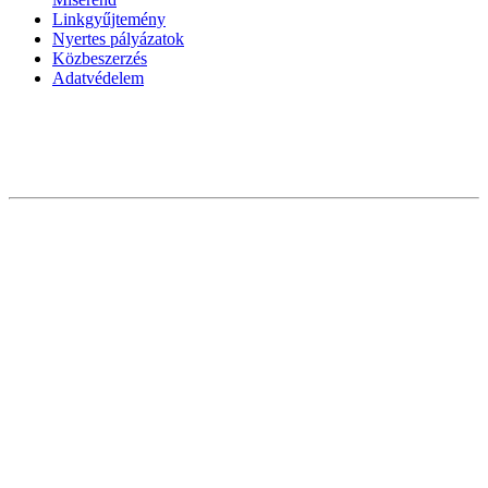
Linkgyűjtemény
Nyertes pályázatok
Közbeszerzés
Adatvédelem