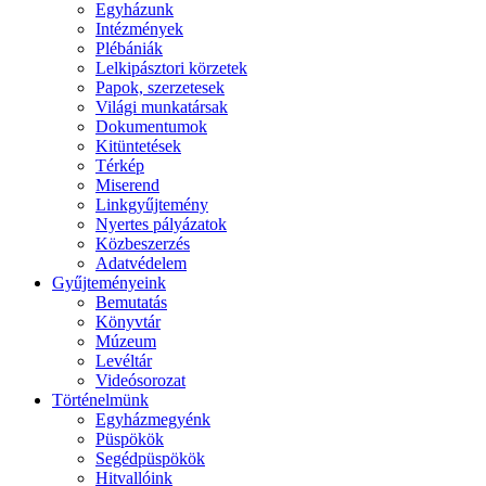
Egyházunk
Intézmények
Plébániák
Lelkipásztori körzetek
Papok, szerzetesek
Világi munkatársak
Dokumentumok
Kitüntetések
Térkép
Miserend
Linkgyűjtemény
Nyertes pályázatok
Közbeszerzés
Adatvédelem
Gyűjteményeink
Bemutatás
Könyvtár
Múzeum
Levéltár
Videósorozat
Történelmünk
Egyházmegyénk
Püspökök
Segédpüspökök
Hitvallóink