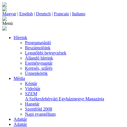
Magyar
|
English
|
Deutsch
|
Francais
|
Italiano
Menü
Híreink
Programajánló
Beszámolóink
Legutóbbi bejegyzések
Állandó híreink
Eseménynaptár
Keresés, szűrés
Ünnepkörök
Média
Képtár
Videótár
SZEM
A Székesfehérvári Egyházmegye Magazinja
Hangtár
Szentföld 2008
Napi evangélium
Adattár
Adattár