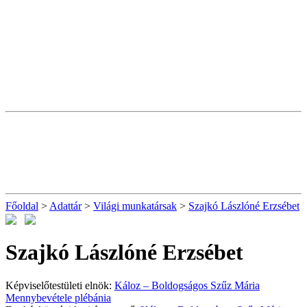
Főoldal
>
Adattár
>
Világi munkatársak
>
Szajkó Lászlóné Erzsébet
Szajkó Lászlóné Erzsébet
Képviselőtestületi elnök:
Káloz – Boldogságos Szűz Mária
Mennybevétele plébánia