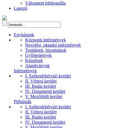
Válogatott bibliográfia
Lapozó
Egyházunk
Központi intézmények
Nevelési, oktatási intézmények
Testületek, bizottságok
Gyűjtemények
Képzések
Alapítványok
Intézmények
I. Székesfehérvári kerület
II. Vértesi kerület
III. Budai kerület
IV. Dunamenti kerület
V. Mezőföldi kerület
Plébániák
I. Székesfehérvári kerület
II. Vértesi kerület
III. Budai kerület
IV. Dunamenti kerület
V. Mezőföldi kerület