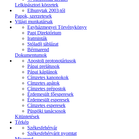
Lelkipásztori körzetek
Elhunytak 2003-tól
Papok, szerzetesek
Világi munkatársak
Egyházmegyei Törvénykönyv
Papi Direktórium
Iratminták
Stóladíj táblázat
Bérmarend
Dokumentumok
Apostoli protonotáriusok
Pápai prelátusok
Pápai káplánok
Címzetes kanonokok
Címzetes apátok
Címzetes prépostok
Érdemesült főesperesek
Érdemesült esperesek
Címzetes esperesek
Püspöki tanácsosok
Kitüntetések
Térkép
Székesfehérvár
Székesfehérvárit nyomtat
Miserend