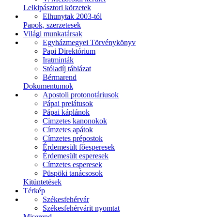
Lelkipásztori körzetek
Elhunytak 2003-tól
Papok, szerzetesek
Világi munkatársak
Egyházmegyei Törvénykönyv
Papi Direktórium
Iratminták
Stóladíj táblázat
Bérmarend
Dokumentumok
Apostoli protonotáriusok
Pápai prelátusok
Pápai káplánok
Címzetes kanonokok
Címzetes apátok
Címzetes prépostok
Érdemesült főesperesek
Érdemesült esperesek
Címzetes esperesek
Püspöki tanácsosok
Kitüntetések
Térkép
Székesfehérvár
Székesfehérvárit nyomtat
Miserend