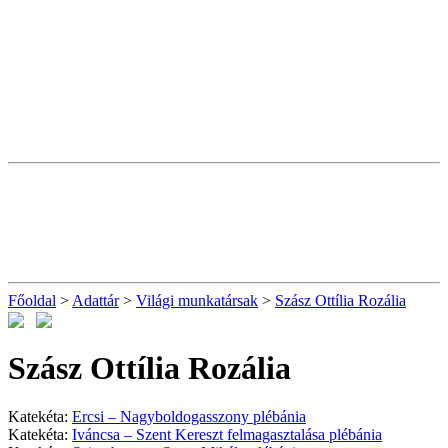
Főoldal
>
Adattár
>
Világi munkatársak
>
Szász Ottília Rozália
Szász Ottília Rozália
Katekéta:
Ercsi – Nagyboldogasszony plébánia
Katekéta:
Iváncsa – Szent Kereszt felmagasztalása plébánia