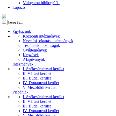
Válogatott bibliográfia
Lapozó
Egyházunk
Központi intézmények
Nevelési, oktatási intézmények
Testületek, bizottságok
Gyűjtemények
Képzések
Alapítványok
Intézmények
I. Székesfehérvári kerület
II. Vértesi kerület
III. Budai kerület
IV. Dunamenti kerület
V. Mezőföldi kerület
Plébániák
I. Székesfehérvári kerület
II. Vértesi kerület
III. Budai kerület
IV. Dunamenti kerület
V. Mezőföldi kerület