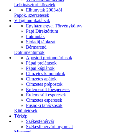
Lelkipásztori körzetek
Elhunytak 2003-tól
Papok, szerzetesek
Világi munkatársak
Egyházmegyei Törvénykönyv
Papi Direktórium
Iratminták
Stóladíj táblázat
Bérmarend
Dokumentumok
Apostoli protonotáriusok
Pápai prelátusok
Pápai káplánok
Címzetes kanonokok
Címzetes apátok
Címzetes prépostok
Érdemesült főesperesek
Érdemesült esperesek
Címzetes esperesek
Püspöki tanácsosok
Kitüntetések
Térkép
Székesfehérvár
Székesfehérvárit nyomtat
Miserend