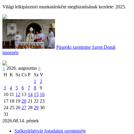
Világi lelkipásztori munkatársként megbizatásának kezdete: 2025.
Püspöki szentmise Szent Donát
ünnepén
<
2026. augusztus
>
H
K
Sz
Cs
P
Sz
V
1
2
3
4
5
6
7
8
9
10
11
12
13
14
15
16
17
18
19
20
21
22
23
24
25
26
27
28
29
30
31
2026.08.14. péntek
Székesfehérvár fogadalmi szentmiséje