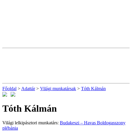
Főoldal
>
Adattár
>
Világi munkatársak
>
Tóth Kálmán
Tóth Kálmán
Világi lelkipásztori munkatárs:
Budakeszi – Havas Boldogasszony
plébánia