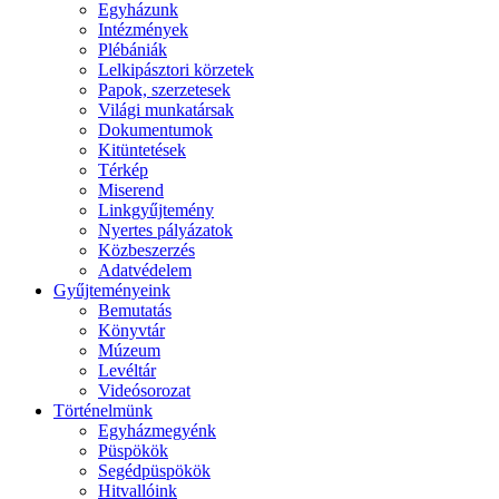
Egyházunk
Intézmények
Plébániák
Lelkipásztori körzetek
Papok, szerzetesek
Világi munkatársak
Dokumentumok
Kitüntetések
Térkép
Miserend
Linkgyűjtemény
Nyertes pályázatok
Közbeszerzés
Adatvédelem
Gyűjteményeink
Bemutatás
Könyvtár
Múzeum
Levéltár
Videósorozat
Történelmünk
Egyházmegyénk
Püspökök
Segédpüspökök
Hitvallóink