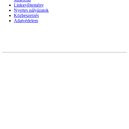
Linkgyűjtemény
Nyertes pályázatok
Közbeszerzés
Adatvédelem