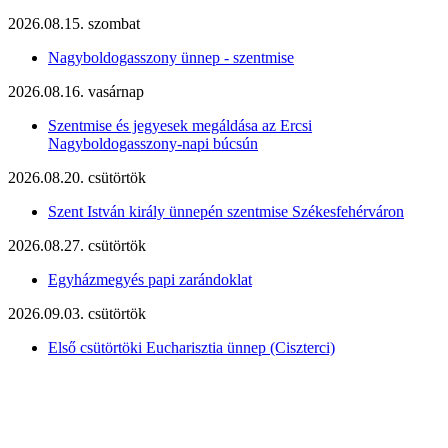
2026.08.15. szombat
Nagyboldogasszony ünnep - szentmise
2026.08.16. vasárnap
Szentmise és jegyesek megáldása az Ercsi
Nagyboldogasszony-napi búcsún
2026.08.20. csütörtök
Szent István király ünnepén szentmise Székesfehérváron
2026.08.27. csütörtök
Egyházmegyés papi zarándoklat
2026.09.03. csütörtök
Első csütörtöki Eucharisztia ünnep (Ciszterci)