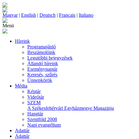
Magyar
|
English
|
Deutsch
|
Francais
|
Italiano
Menü
Híreink
Programajánló
Beszámolóink
Legutóbbi bejegyzések
Állandó híreink
Eseménynaptár
Keresés, szűrés
Ünnepkörök
Média
Képtár
Videótár
SZEM
A Székesfehérvári Egyházmegye Magazinja
Hangtár
Szentföld 2008
Napi evangélium
Adattár
Adattár