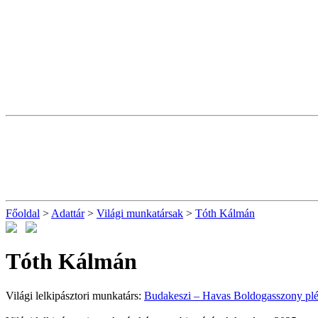
Főoldal
>
Adattár
>
Világi munkatársak
>
Tóth Kálmán
Tóth Kálmán
Világi lelkipásztori munkatárs:
Budakeszi – Havas Boldogasszony plé