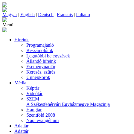
Magyar
|
English
|
Deutsch
|
Francais
|
Italiano
Menü
Híreink
Programajánló
Beszámolóink
Legutóbbi bejegyzések
Állandó híreink
Eseménynaptár
Keresés, szűrés
Ünnepkörök
Média
Képtár
Videótár
SZEM
A Székesfehérvári Egyházmegye Magazinja
Hangtár
Szentföld 2008
Napi evangélium
Adattár
Adattár