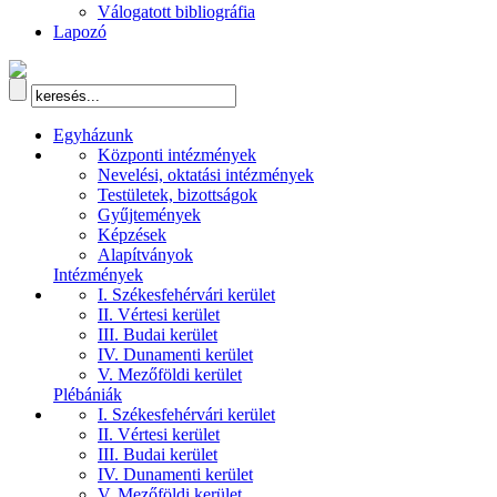
Válogatott bibliográfia
Lapozó
Egyházunk
Központi intézmények
Nevelési, oktatási intézmények
Testületek, bizottságok
Gyűjtemények
Képzések
Alapítványok
Intézmények
I. Székesfehérvári kerület
II. Vértesi kerület
III. Budai kerület
IV. Dunamenti kerület
V. Mezőföldi kerület
Plébániák
I. Székesfehérvári kerület
II. Vértesi kerület
III. Budai kerület
IV. Dunamenti kerület
V. Mezőföldi kerület