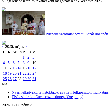
Világi lelkipásztori munkatársként megbizatásának kezdete: 2025.
Püspöki szentmise Szent Donát ünnepén
<
2026. május
>
H
K
Sz
Cs
P
Sz
V
1
2
3
4
5
6
7
8
9
10
11
12
13
14
15
16
17
18
19
20
21
22
23
24
25
26
27
28
29
30
31
Ma
Nyári lelkigyakorlat hitoktatók és világi lelkipásztori munkatárs
Első csütörtöki Eucharisztia ünnep (Öreghegy)
2026.08.14. péntek