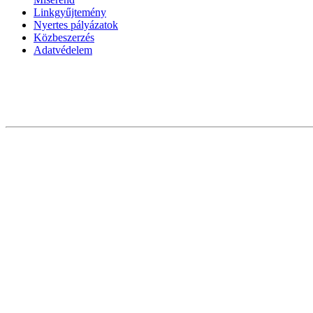
Linkgyűjtemény
Nyertes pályázatok
Közbeszerzés
Adatvédelem