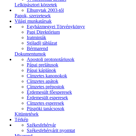
Lelkipásztori körzetek
Elhunytak 2003-tól
Papok, szerzetesek
Világi munkatársak
Egyházmegyei Törvénykönyv
Papi Direktórium
Iratminták
Stóladíj táblázat
Bérmarend
Dokumentumok
Apostoli protonotáriusok
Pápai prelátusok
Pápai káplánok
Címzetes kanonokok
Címzetes apátok
Címzetes prépostok
Érdemesült főesperesek
Érdemesült esperesek
Címzetes esperesek
Püspöki tanácsosok
Kitüntetések
Térkép
Székesfehérvár
Székesfehérvárit nyomtat
Miserend