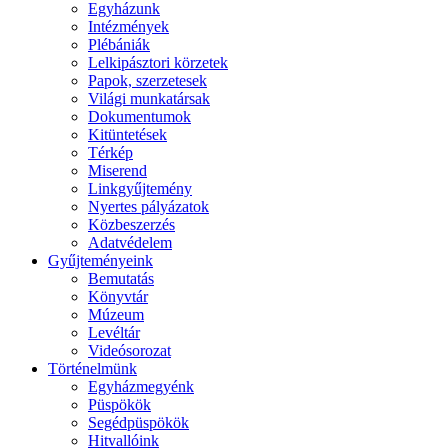
Egyházunk
Intézmények
Plébániák
Lelkipásztori körzetek
Papok, szerzetesek
Világi munkatársak
Dokumentumok
Kitüntetések
Térkép
Miserend
Linkgyűjtemény
Nyertes pályázatok
Közbeszerzés
Adatvédelem
Gyűjteményeink
Bemutatás
Könyvtár
Múzeum
Levéltár
Videósorozat
Történelmünk
Egyházmegyénk
Püspökök
Segédpüspökök
Hitvallóink