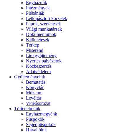
Egyházunk
Intézmények
Plébániák
Lelkipásztori körzetek
Papok, szerzetesek
Világi munkatársak
Dokumentumok
Kitüntetések
Térkép
Miserend
Linkgyűjtemény
Nyertes pályázatok
Közbeszerzés
Adatvédelem
Gyűjteményeink
Bemutatás
Könyvtár
Múzeum
Levéltár
Videósorozat
Történelmünk
Egyházmegyénk
Püspökök
Segédpüspökök
Hitvallóink