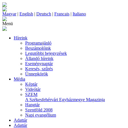
Magyar
|
English
|
Deutsch
|
Francais
|
Italiano
Menü
Híreink
Programajánló
Beszámolóink
Legutóbbi bejegyzések
Állandó híreink
Eseménynaptár
Keresés, szűrés
Ünnepkörök
Média
Képtár
Videótár
SZEM
A Székesfehérvári Egyházmegye Magazinja
Hangtár
Szentföld 2008
Napi evangélium
Adattár
Adattár