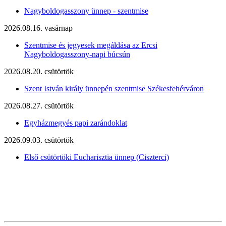
Nagyboldogasszony ünnep - szentmise
2026.08.16. vasárnap
Szentmise és jegyesek megáldása az Ercsi
Nagyboldogasszony-napi búcsún
2026.08.20. csütörtök
Szent István király ünnepén szentmise Székesfehérváron
2026.08.27. csütörtök
Egyházmegyés papi zarándoklat
2026.09.03. csütörtök
Első csütörtöki Eucharisztia ünnep (Ciszterci)