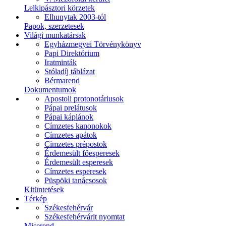
Lelkipásztori körzetek
Elhunytak 2003-tól
Papok, szerzetesek
Világi munkatársak
Egyházmegyei Törvénykönyv
Papi Direktórium
Iratminták
Stóladíj táblázat
Bérmarend
Dokumentumok
Apostoli protonotáriusok
Pápai prelátusok
Pápai káplánok
Címzetes kanonokok
Címzetes apátok
Címzetes prépostok
Érdemesült főesperesek
Érdemesült esperesek
Címzetes esperesek
Püspöki tanácsosok
Kitüntetések
Térkép
Székesfehérvár
Székesfehérvárit nyomtat
Miserend