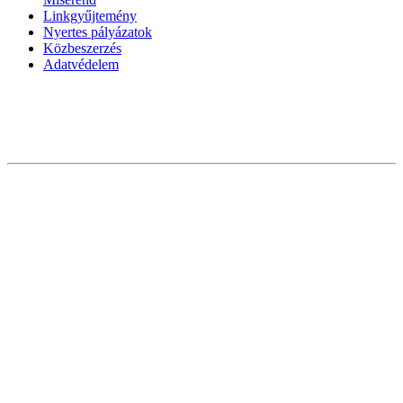
Linkgyűjtemény
Nyertes pályázatok
Közbeszerzés
Adatvédelem