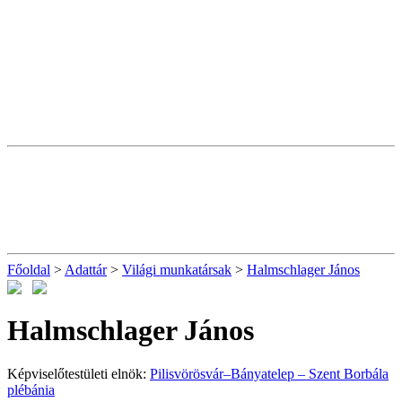
Főoldal
>
Adattár
>
Világi munkatársak
>
Halmschlager János
Halmschlager János
Képviselőtestületi elnök:
Pilisvörösvár–Bányatelep – Szent Borbála
plébánia