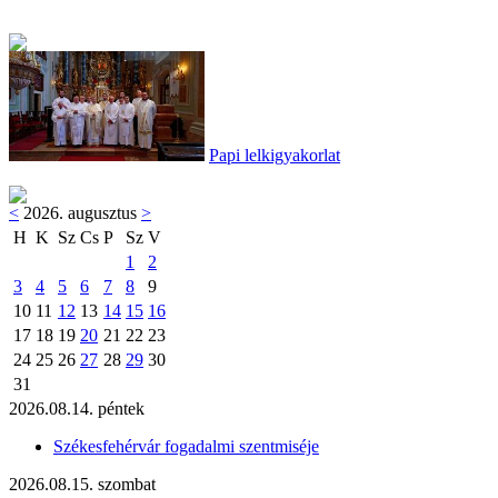
Papi lelkigyakorlat
<
2026. augusztus
>
H
K
Sz
Cs
P
Sz
V
1
2
3
4
5
6
7
8
9
10
11
12
13
14
15
16
17
18
19
20
21
22
23
24
25
26
27
28
29
30
31
2026.08.14. péntek
Székesfehérvár fogadalmi szentmiséje
2026.08.15. szombat