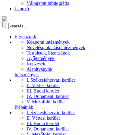
Válogatott bibliográfia
Lapozó
Egyházunk
Központi intézmények
Nevelési, oktatási intézmények
Testületek, bizottságok
Gyűjtemények
Képzések
Alapítványok
Intézmények
I. Székesfehérvári kerület
II. Vértesi kerület
III. Budai kerület
IV. Dunamenti kerület
V. Mezőföldi kerület
Plébániák
I. Székesfehérvári kerület
II. Vértesi kerület
III. Budai kerület
IV. Dunamenti kerület
V. Mezőföldi kerület