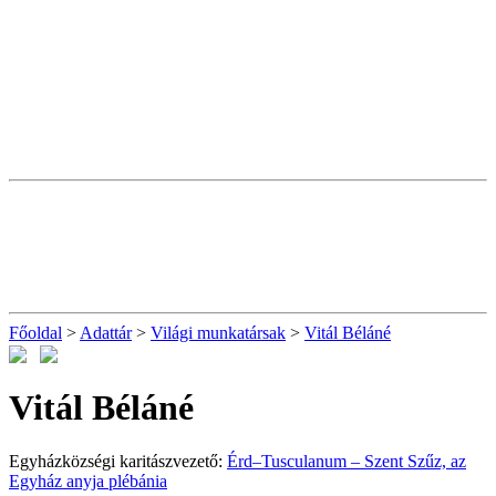
Főoldal
>
Adattár
>
Világi munkatársak
>
Vitál Béláné
Vitál Béláné
Egyházközségi karitászvezető:
Érd–Tusculanum – Szent Szűz, az
Egyház anyja plébánia