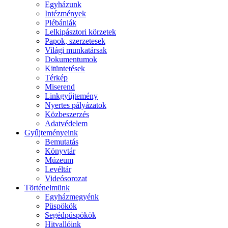
Egyházunk
Intézmények
Plébániák
Lelkipásztori körzetek
Papok, szerzetesek
Világi munkatársak
Dokumentumok
Kitüntetések
Térkép
Miserend
Linkgyűjtemény
Nyertes pályázatok
Közbeszerzés
Adatvédelem
Gyűjteményeink
Bemutatás
Könyvtár
Múzeum
Levéltár
Videósorozat
Történelmünk
Egyházmegyénk
Püspökök
Segédpüspökök
Hitvallóink