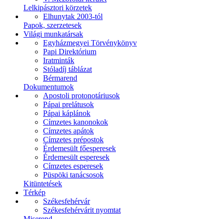
Lelkipásztori körzetek
Elhunytak 2003-tól
Papok, szerzetesek
Világi munkatársak
Egyházmegyei Törvénykönyv
Papi Direktórium
Iratminták
Stóladíj táblázat
Bérmarend
Dokumentumok
Apostoli protonotáriusok
Pápai prelátusok
Pápai káplánok
Címzetes kanonokok
Címzetes apátok
Címzetes prépostok
Érdemesült főesperesek
Érdemesült esperesek
Címzetes esperesek
Püspöki tanácsosok
Kitüntetések
Térkép
Székesfehérvár
Székesfehérvárit nyomtat
Miserend