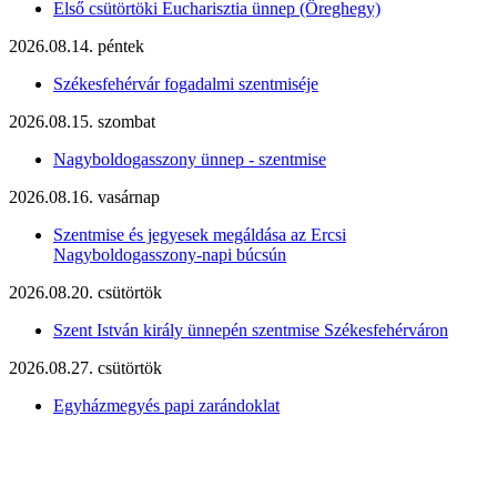
Első csütörtöki Eucharisztia ünnep (Öreghegy)
2026.08.14. péntek
Székesfehérvár fogadalmi szentmiséje
2026.08.15. szombat
Nagyboldogasszony ünnep - szentmise
2026.08.16. vasárnap
Szentmise és jegyesek megáldása az Ercsi
Nagyboldogasszony-napi búcsún
2026.08.20. csütörtök
Szent István király ünnepén szentmise Székesfehérváron
2026.08.27. csütörtök
Egyházmegyés papi zarándoklat