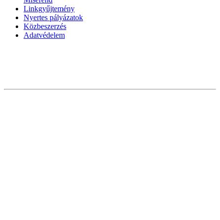
Linkgyűjtemény
Nyertes pályázatok
Közbeszerzés
Adatvédelem