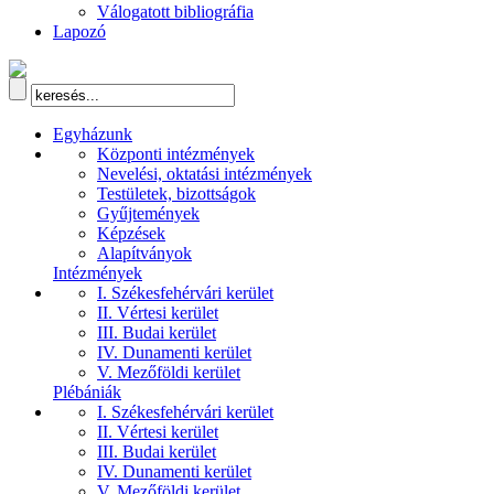
Válogatott bibliográfia
Lapozó
Egyházunk
Központi intézmények
Nevelési, oktatási intézmények
Testületek, bizottságok
Gyűjtemények
Képzések
Alapítványok
Intézmények
I. Székesfehérvári kerület
II. Vértesi kerület
III. Budai kerület
IV. Dunamenti kerület
V. Mezőföldi kerület
Plébániák
I. Székesfehérvári kerület
II. Vértesi kerület
III. Budai kerület
IV. Dunamenti kerület
V. Mezőföldi kerület