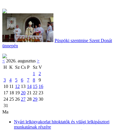
Püspöki szentmise Szent Donát
ünnepén
<
2026. augusztus
>
H
K
Sz
Cs
P
Sz
V
1
2
3
4
5
6
7
8
9
10
11
12
13
14
15
16
17
18
19
20
21
22
23
24
25
26
27
28
29
30
31
Ma
Nyári lelkigyakorlat hitoktatók és világi lelkipásztori
munkatársak részére