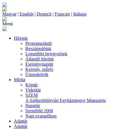
Magyar
|
English
|
Deutsch
|
Francais
|
Italiano
Menü
Híreink
Programajánló
Beszámolóink
Legutóbbi bejegyzések
Állandó híreink
Eseménynaptár
Keresés, szűrés
Ünnepkörök
Média
Képtár
Videótár
SZEM
A Székesfehérvári Egyházmegye Magazinja
Hangtár
Szentföld 2008
Napi evangélium
Adattár
Adattár