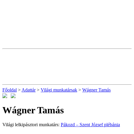
Főoldal
>
Adattár
>
Világi munkatársak
>
Wágner Tamás
Wágner Tamás
Világi lelkipásztori munkatárs:
Pákozd – Szent József plébánia