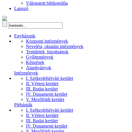
Válogatott bibliográfia
Lapozó
Egyházunk
Központi intézmények
Nevelési, oktatási intézmények
Testületek, bizottságok
Gyűjtemények
Képzések
Alapítványok
Intézmények
I. Székesfehérvári kerület
II. Vértesi kerület
III. Budai kerület
IV. Dunamenti kerület
V. Mezőföldi kerület
Plébániák
I. Székesfehérvári kerület
II. Vértesi kerület
III. Budai kerület
IV. Dunamenti kerület
V. Mezőföldi kerület