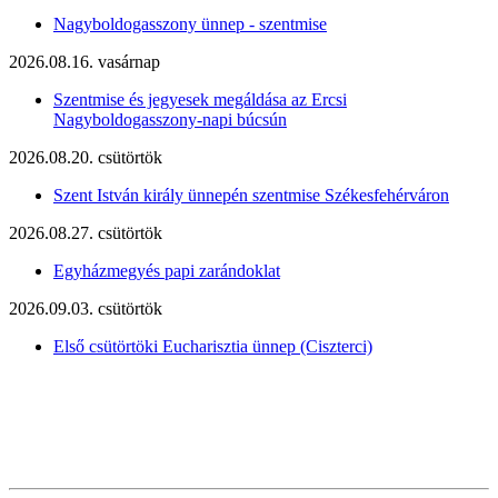
Nagyboldogasszony ünnep - szentmise
2026.08.16. vasárnap
Szentmise és jegyesek megáldása az Ercsi
Nagyboldogasszony-napi búcsún
2026.08.20. csütörtök
Szent István király ünnepén szentmise Székesfehérváron
2026.08.27. csütörtök
Egyházmegyés papi zarándoklat
2026.09.03. csütörtök
Első csütörtöki Eucharisztia ünnep (Ciszterci)