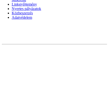
Linkgyűjtemény
Nyertes pályázatok
Közbeszerzés
Adatvédelem