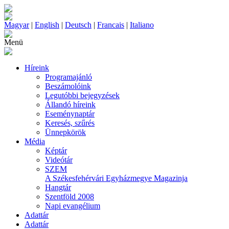
Magyar
|
English
|
Deutsch
|
Francais
|
Italiano
Menü
Híreink
Programajánló
Beszámolóink
Legutóbbi bejegyzések
Állandó híreink
Eseménynaptár
Keresés, szűrés
Ünnepkörök
Média
Képtár
Videótár
SZEM
A Székesfehérvári Egyházmegye Magazinja
Hangtár
Szentföld 2008
Napi evangélium
Adattár
Adattár