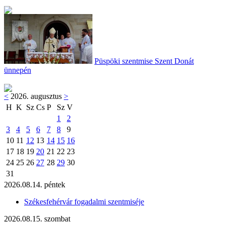
Püspöki szentmise Szent Donát
ünnepén
<
2026. augusztus
>
H
K
Sz
Cs
P
Sz
V
1
2
3
4
5
6
7
8
9
10
11
12
13
14
15
16
17
18
19
20
21
22
23
24
25
26
27
28
29
30
31
2026.08.14. péntek
Székesfehérvár fogadalmi szentmiséje
2026.08.15. szombat