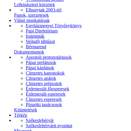
Lelkipásztori körzetek
Elhunytak 2003-tól
Papok, szerzetesek
Világi munkatársak
Egyházmegyei Törvénykönyv
Papi Direktórium
Iratminták
Stóladíj táblázat
Bérmarend
Dokumentumok
Apostoli protonotáriusok
Pápai prelátusok
Pápai káplánok
Címzetes kanonokok
Címzetes apátok
Címzetes prépostok
Érdemesült főesperesek
Érdemesült esperesek
Címzetes esperesek
Püspöki tanácsosok
Kitüntetések
Térkép
Székesfehérvár
Székesfehérvárit nyomtat
Miserend