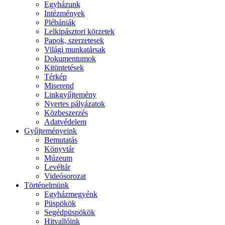
Egyházunk
Intézmények
Plébániák
Lelkipásztori körzetek
Papok, szerzetesek
Világi munkatársak
Dokumentumok
Kitüntetések
Térkép
Miserend
Linkgyűjtemény
Nyertes pályázatok
Közbeszerzés
Adatvédelem
Gyűjteményeink
Bemutatás
Könyvtár
Múzeum
Levéltár
Videósorozat
Történelmünk
Egyházmegyénk
Püspökök
Segédpüspökök
Hitvallóink