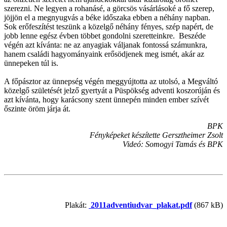
szerezni. Ne legyen a rohanásé, a görcsös vásárlásoké a fő szerep,
jöjjön el a megnyugvás a béke időszaka ebben a néhány napban.
Sok erőfeszítést teszünk a közelgő néhány fényes, szép napért, de
jobb lenne egész évben többet gondolni szeretteinkre. Beszéde
végén azt kívánta: ne az anyagiak váljanak fontossá számunkra,
hanem családi hagyományaink erősödjenek meg ismét, akár az
ünnepeken túl is.
A főpásztor az ünnepség végén meggyújtotta az utolsó, a Megváltó
közelgő születését jelző gyertyát a Püspökség adventi koszorúján és
azt kívánta, hogy karácsony szent ünnepén minden ember szívét
őszinte öröm járja át.
BPK
Fényképeket készítette Gersztheimer Zsolt
Videó: Somogyi Tamás és BPK
Plakát:
2011adventiudvar_plakat.pdf
(867 kB)