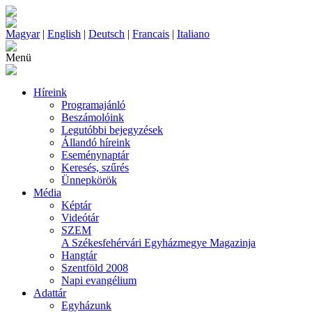
Magyar
|
English
|
Deutsch
|
Francais
|
Italiano
Menü
Híreink
Programajánló
Beszámolóink
Legutóbbi bejegyzések
Állandó híreink
Eseménynaptár
Keresés, szűrés
Ünnepkörök
Média
Képtár
Videótár
SZEM
A Székesfehérvári Egyházmegye Magazinja
Hangtár
Szentföld 2008
Napi evangélium
Adattár
Egyházunk