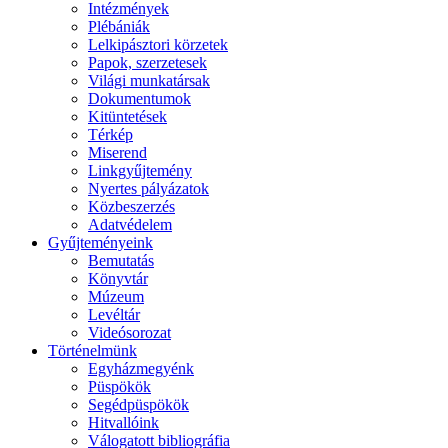
Intézmények
Plébániák
Lelkipásztori körzetek
Papok, szerzetesek
Világi munkatársak
Dokumentumok
Kitüntetések
Térkép
Miserend
Linkgyűjtemény
Nyertes pályázatok
Közbeszerzés
Adatvédelem
Gyűjteményeink
Bemutatás
Könyvtár
Múzeum
Levéltár
Videósorozat
Történelmünk
Egyházmegyénk
Püspökök
Segédpüspökök
Hitvallóink
Válogatott bibliográfia