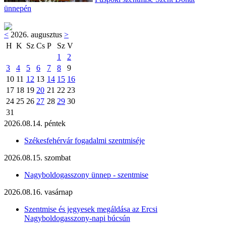
ünnepén
<
2026. augusztus
>
H
K
Sz
Cs
P
Sz
V
1
2
3
4
5
6
7
8
9
10
11
12
13
14
15
16
17
18
19
20
21
22
23
24
25
26
27
28
29
30
31
2026.08.14. péntek
Székesfehérvár fogadalmi szentmiséje
2026.08.15. szombat
Nagyboldogasszony ünnep - szentmise
2026.08.16. vasárnap
Szentmise és jegyesek megáldása az Ercsi
Nagyboldogasszony-napi búcsún