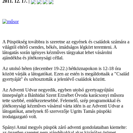
2011. 12. 17. |
A Püspökség továbbra is szeretne az egyének és családok számára a
világtól eltérő csendes, békés, imádságos légkört teremteni. A
látogatás során igényes kézműves tárgyakat lehet vásárolni
ajándékba és jótékonysági céllal.
Az utolsó héten (december 19-22.) hétköznapokon is 12-18 óra
között várják a látogatókat. Ezen az estén is megáldottaák a "Család
gyertyáját" és szétosztották a jelenlévő családok között.
Az Adventi Udvar negyedik, egyben utolsó gyertyagyújtási
ünnepségét a Bánhidai Szent Erzsébet Óvoda karácsonyi műsora
tette szebbé, emlékezetesebbé. Felemelő, szép programokkal és
jótékonysági kézműves vásárral várta idén is az Adventi Udvar a
látogatókat, amelynek fő szervezője Ugrits Tamás püspöki
irodaigazgató volt.
Spányi Antal megyés püspök záró adventi gondolataiban kiemelte:
az önzetlen szeretet nem ajándékokkal akar kizárólag örömet