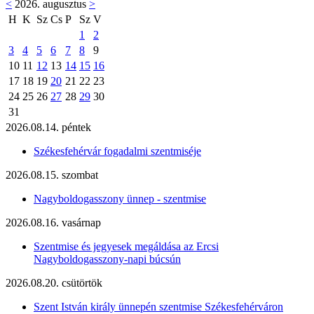
<
2026. augusztus
>
H
K
Sz
Cs
P
Sz
V
1
2
3
4
5
6
7
8
9
10
11
12
13
14
15
16
17
18
19
20
21
22
23
24
25
26
27
28
29
30
31
2026.08.14. péntek
Székesfehérvár fogadalmi szentmiséje
2026.08.15. szombat
Nagyboldogasszony ünnep - szentmise
2026.08.16. vasárnap
Szentmise és jegyesek megáldása az Ercsi
Nagyboldogasszony-napi búcsún
2026.08.20. csütörtök
Szent István király ünnepén szentmise Székesfehérváron