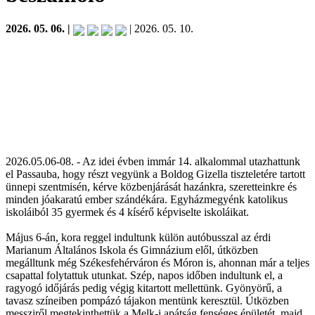
2026. 05. 06. |
| 2026. 05. 10.
2026.05.06-08. - Az idei évben immár 14. alkalommal utazhattunk
el Passauba, hogy részt vegyünk a Boldog Gizella tiszteletére tartott
ünnepi szentmisén, kérve közbenjárását hazánkra, szeretteinkre és
minden jóakaratú ember szándékára. Egyházmegyénk katolikus
iskoláiból 35 gyermek és 4 kísérő képviselte iskoláikat.
Május 6-án, kora reggel indultunk külön autóbusszal az érdi
Marianum Általános Iskola és Gimnázium elől, útközben
megálltunk még Székesfehérváron és Móron is, ahonnan már a teljes
csapattal folytattuk utunkat. Szép, napos időben indultunk el, a
ragyogó időjárás pedig végig kitartott mellettünk. Gyönyörű, a
tavasz színeiben pompázó tájakon mentünk keresztül. Útközben
messziről megtekinthettük a Melk-i apátság fenséges épületét, majd