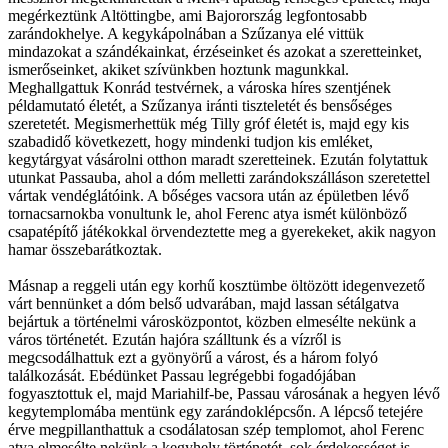
megérkeztünk Altöttingbe, ami Bajorország legfontosabb
zarándokhelye. A kegykápolnában a Szűzanya elé vittük
mindazokat a szándékainkat, érzéseinket és azokat a szeretteinket,
ismerőseinket, akiket szívünkben hoztunk magunkkal.
Meghallgattuk Konrád testvérnek, a városka híres szentjének
példamutató életét, a Szűzanya iránti tiszteletét és bensőséges
szeretetét. Megismerhettük még Tilly gróf életét is, majd egy kis
szabadidő következett, hogy mindenki tudjon kis emléket,
kegytárgyat vásárolni otthon maradt szeretteinek. Ezután folytattuk
utunkat Passauba, ahol a dóm melletti zarándokszálláson szeretettel
vártak vendéglátóink. A bőséges vacsora után az épületben lévő
tornacsarnokba vonultunk le, ahol Ferenc atya ismét különböző
csapatépítő játékokkal örvendeztette meg a gyerekeket, akik nagyon
hamar összebarátkoztak.
Másnap a reggeli után egy korhű kosztümbe öltözött idegenvezető
várt bennünket a dóm belső udvarában, majd lassan sétálgatva
bejártuk a történelmi városközpontot, közben elmesélte nekünk a
város történetét. Ezután hajóra szálltunk és a vízről is
megcsodálhattuk ezt a gyönyörű a várost, és a három folyó
találkozását. Ebédünket Passau legrégebbi fogadójában
fogyasztottuk el, majd Mariahilf-be, Passau városának a hegyen lévő
kegytemplomába mentünk egy zarándoklépcsőn. A lépcső tetejére
érve megpillanthattuk a csodálatosan szép templomot, ahol Ferenc
atya elmesélte nekünk a kegyhely történetét, sok érdekességet is