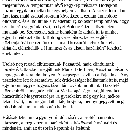
megemlítve. A templomban lévő kegykép másolata Bodajkon,
hazánk egyik kiemelkedő kegyhelyén található. A közös fotó után
fagyizás, majd szabadprogram következett, ezután ünneplőbe
öltöztünk, és elindultunk a Niedernburg kolostor templomába, hogy
szentmisén vegyünk részt, melyet Boldog Gizella tiszteletére
mutattak be. Szeretettel, szinte barátként fogadtak itt is minket,
együtt imádkozhattunk Boldog Gizellához, kérve segítő
közbenjárását nemzetünkre is, majd koszorút helyeztünk el a
sírjánál, elénekeltük a Himnuszt és az „Isten hazánkért” kezdetű
énekünket.
Utolsó nap reggel elbúcsúztunk Passautól, majd elindultunk
hazafelé. Útközben megálltunk Maria Taferl-ben, Ausztria második
legnagyobb zarándokhelyén. A szépséges bazilika a Fájdalmas Anya
tiszteletére lett felszentelve, sok érdekességet hallhattunk itt is, majd
egy finom fagyi elfogyasztása után tovább indultunk. Hazafelé
közelebbről is megnézhettük a Melk-i apátságot, végül rendben
hazaértünk Magyarországra. A gyerekekre még egy kis játékos
feladat várt, ahol megmutathatták, hogy ki, mennyit jegyzett meg
mindabból, amit utunk során hallottak.
Hálásak lehetünk a gyönyörű időjárásért, a problémamentes
utazásért, a megismert új barátokért, a közösségi élményért és
mindenért, amit az út során kaptunk és átéltünk.