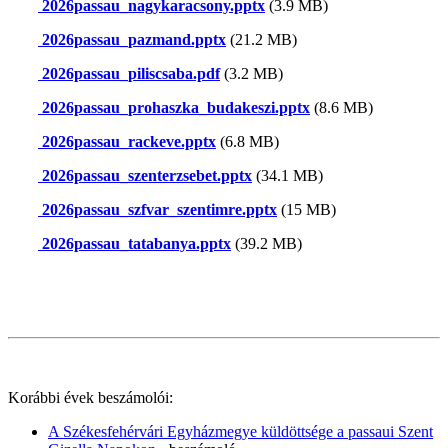
2026passau_nagykaracsony.pptx
(3.9 MB)
2026passau_pazmand.pptx
(21.2 MB)
2026passau_piliscsaba.pdf
(3.2 MB)
2026passau_prohaszka_budakeszi.pptx
(8.6 MB)
2026passau_rackeve.pptx
(6.8 MB)
2026passau_szenterzsebet.pptx
(34.1 MB)
2026passau_szfvar_szentimre.pptx
(15 MB)
2026passau_tatabanya.pptx
(39.2 MB)
Korábbi évek beszámolói:
A Székesfehérvári Egyházmegye küldöttsége a passaui Szent