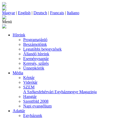
Magyar
|
English
|
Deutsch
|
Francais
|
Italiano
Menü
Híreink
Programajánló
Beszámolóink
Legutóbbi bejegyzések
Állandó híreink
Eseménynaptár
Keresés, szűrés
Ünnepkörök
Média
Képtár
Videótár
SZEM
A Székesfehérvári Egyházmegye Magazinja
Hangtár
Szentföld 2008
Napi evangélium
Adattár
Egyházunk