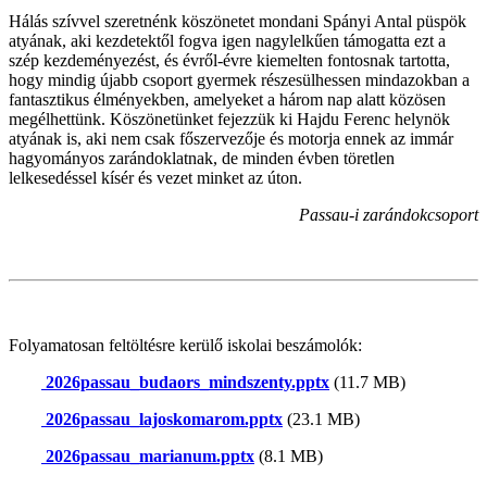
Hálás szívvel szeretnénk köszönetet mondani Spányi Antal püspök
atyának, aki kezdetektől fogva igen nagylelkűen támogatta ezt a
szép kezdeményezést, és évről-évre kiemelten fontosnak tartotta,
hogy mindig újabb csoport gyermek részesülhessen mindazokban a
fantasztikus élményekben, amelyeket a három nap alatt közösen
megélhettünk. Köszönetünket fejezzük ki Hajdu Ferenc helynök
atyának is, aki nem csak főszervezője és motorja ennek az immár
hagyományos zarándoklatnak, de minden évben töretlen
lelkesedéssel kísér és vezet minket az úton.
Passau-i zarándokcsoport
Folyamatosan feltöltésre kerülő iskolai beszámolók:
2026passau_budaors_mindszenty.pptx
(11.7 MB)
2026passau_lajoskomarom.pptx
(23.1 MB)
2026passau_marianum.pptx
(8.1 MB)