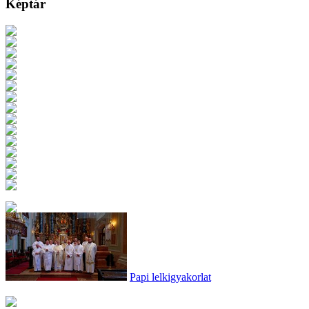
Képtár
Papi lelkigyakorlat