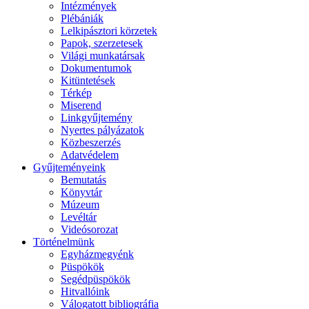
Intézmények
Plébániák
Lelkipásztori körzetek
Papok, szerzetesek
Világi munkatársak
Dokumentumok
Kitüntetések
Térkép
Miserend
Linkgyűjtemény
Nyertes pályázatok
Közbeszerzés
Adatvédelem
Gyűjteményeink
Bemutatás
Könyvtár
Múzeum
Levéltár
Videósorozat
Történelmünk
Egyházmegyénk
Püspökök
Segédpüspökök
Hitvallóink
Válogatott bibliográfia