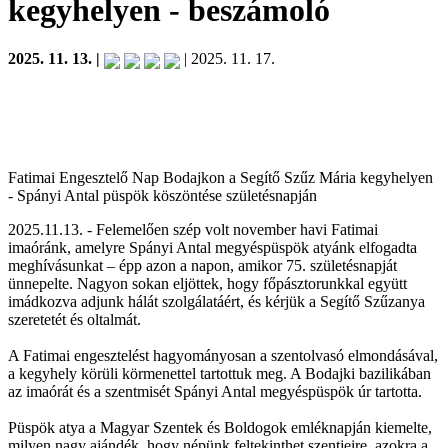
kegyhelyen
- beszámoló
2025. 11. 13. |
| 2025. 11. 17.
Fatimai Engesztelő Nap Bodajkon a Segítő Szűz Mária kegyhelyen
- Spányi Antal püspök köszöntése születésnapján
2025.11.13. - Felemelően szép volt november havi Fatimai
imaóránk, amelyre Spányi Antal megyéspüspök atyánk elfogadta
meghívásunkat – épp azon a napon, amikor 75. születésnapját
ünnepelte. Nagyon sokan eljöttek, hogy főpásztorunkkal együtt
imádkozva adjunk hálát szolgálatáért, és kérjük a Segítő Szűzanya
szeretetét és oltalmát.
A Fatimai engesztelést hagyományosan a szentolvasó elmondásával,
a kegyhely körüli körmenettel tartottuk meg. A Bodajki bazilikában
az imaórát és a szentmisét Spányi Antal megyéspüspök úr tartotta.
Püspök atya a Magyar Szentek és Boldogok emléknapján kiemelte,
milyen nagy ajándék, hogy népünk feltekinthet szentjeire, azokra a