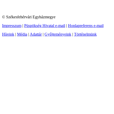
© Székesfehérvári Egyházmegye
Impresszum
|
Püspökség Hivatal e-mail
|
Honlapreferens e-mail
Híreink
|
Média
|
Adattár
|
Gyűjteményeink
|
Történelmünk