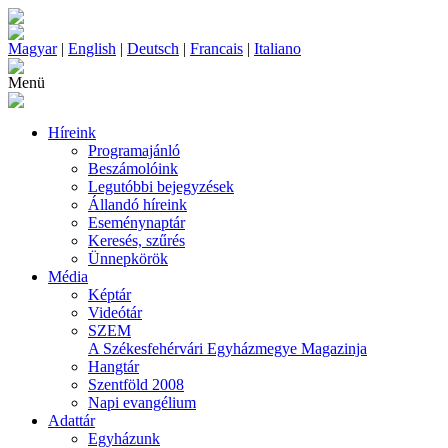
Magyar
|
English
|
Deutsch
|
Francais
|
Italiano
Menü
Híreink
Programajánló
Beszámolóink
Legutóbbi bejegyzések
Állandó híreink
Eseménynaptár
Keresés, szűrés
Ünnepkörök
Média
Képtár
Videótár
SZEM
A Székesfehérvári Egyházmegye Magazinja
Hangtár
Szentföld 2008
Napi evangélium
Adattár
Egyházunk