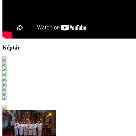
Képtár