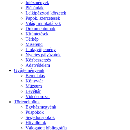
Intézmények
Plébániák
Lelkipásztori körzetek
Papok, szerzetesek
Világi munkatársak
Dokumentumok
Kitüntetések
Térkép
Miserend
Linkgyűjtemény
Nyertes pályázatok
Közbeszerzés
Adatvédelem
Gyűjteményeink
Bemutatás
Könyvtár
Múzeum
Levéltár
Videósorozat
Történelmünk
Egyházmegyénk
Püspökök
Segédpüspökök
Hitvallóink
Válogatott bibliográfia