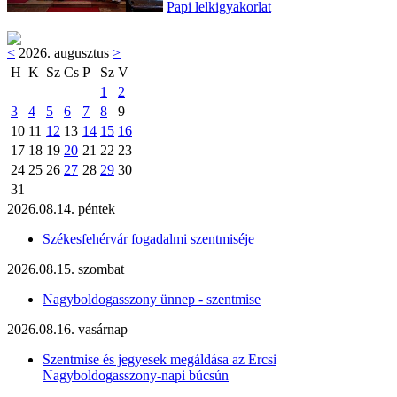
Papi lelkigyakorlat
<
2026. augusztus
>
H
K
Sz
Cs
P
Sz
V
1
2
3
4
5
6
7
8
9
10
11
12
13
14
15
16
17
18
19
20
21
22
23
24
25
26
27
28
29
30
31
2026.08.14. péntek
Székesfehérvár fogadalmi szentmiséje
2026.08.15. szombat
Nagyboldogasszony ünnep - szentmise
2026.08.16. vasárnap
Szentmise és jegyesek megáldása az Ercsi
Nagyboldogasszony-napi búcsún