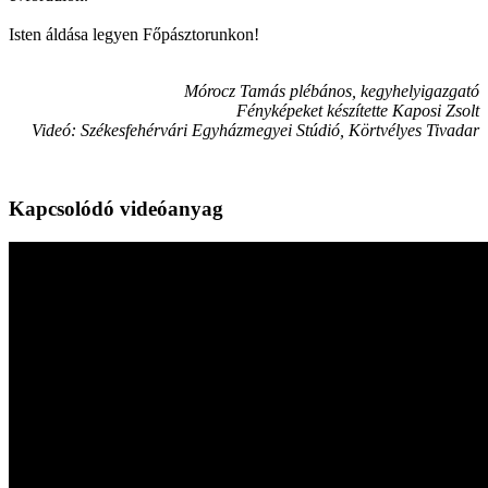
Isten áldása legyen Főpásztorunkon!
Mórocz Tamás plébános, kegyhelyigazgató
Fényképeket készítette Kaposi Zsolt
Videó: Székesfehérvári Egyházmegyei Stúdió, Körtvélyes Tivadar
Kapcsolódó videóanyag