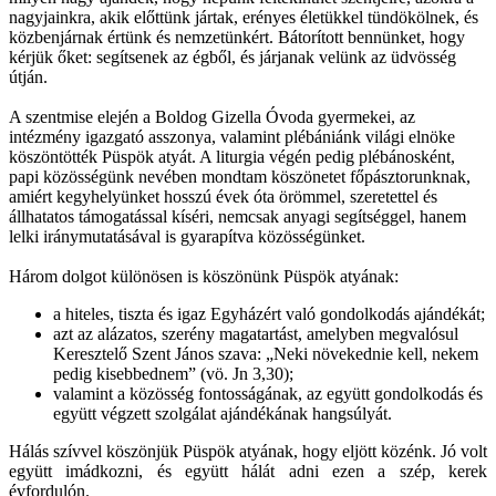
nagyjainkra, akik előttünk jártak, erényes életükkel tündökölnek, és
közbenjárnak értünk és nemzetünkért. Bátorított bennünket, hogy
kérjük őket: segítsenek az égből, és járjanak velünk az üdvösség
útján.
A szentmise elején a Boldog Gizella Óvoda gyermekei, az
intézmény igazgató asszonya, valamint plébániánk világi elnöke
köszöntötték Püspök atyát. A liturgia végén pedig plébánosként,
papi közösségünk nevében mondtam köszönetet főpásztorunknak,
amiért kegyhelyünket hosszú évek óta örömmel, szeretettel és
állhatatos támogatással kíséri, nemcsak anyagi segítséggel, hanem
lelki iránymutatásával is gyarapítva közösségünket.
Három dolgot különösen is köszönünk Püspök atyának:
a hiteles, tiszta és igaz Egyházért való gondolkodás ajándékát;
azt az alázatos, szerény magatartást, amelyben megvalósul
Keresztelő Szent János szava: „Neki növekednie kell, nekem
pedig kisebbednem” (vö. Jn 3,30);
valamint a közösség fontosságának, az együtt gondolkodás és
együtt végzett szolgálat ajándékának hangsúlyát.
Hálás szívvel köszönjük Püspök atyának, hogy eljött közénk. Jó volt
együtt imádkozni, és együtt hálát adni ezen a szép, kerek
évfordulón.