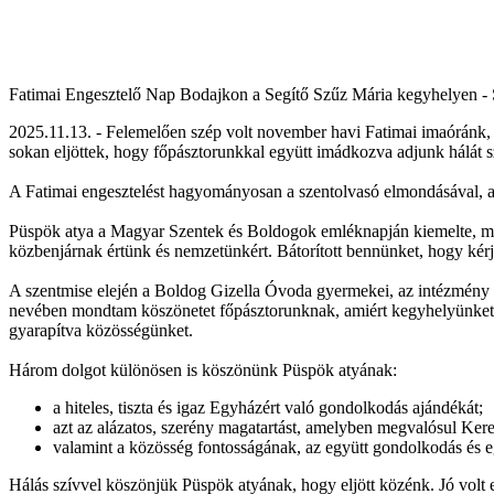
Fatimai Engesztelő Nap Bodajkon a Segítő Szűz Mária kegyhelyen - 
2025.11.13. - Felemelően szép volt november havi Fatimai imaóránk,
sokan eljöttek, hogy főpásztorunkkal együtt imádkozva adjunk hálát szo
A Fatimai engesztelést hagyományosan a szentolvasó elmondásával, a 
Püspök atya a Magyar Szentek és Boldogok emléknapján kiemelte, milye
közbenjárnak értünk és nemzetünkért. Bátorított bennünket, hogy kérjü
A szentmise elején a Boldog Gizella Óvoda gyermekei, az intézmény i
nevében mondtam köszönetet főpásztorunknak, amiért kegyhelyünket hos
gyarapítva közösségünket.
Három dolgot különösen is köszönünk Püspök atyának:
a hiteles, tiszta és igaz Egyházért való gondolkodás ajándékát;
azt az alázatos, szerény magatartást, amelyben megvalósul Ker
valamint a közösség fontosságának, az együtt gondolkodás és e
Hálás szívvel köszönjük Püspök atyának, hogy eljött közénk. Jó volt e