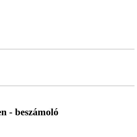
en
- beszámoló