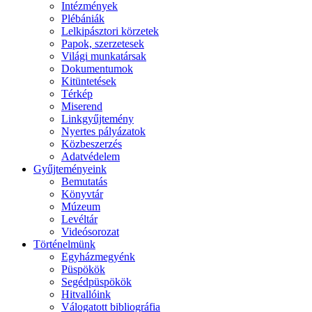
Intézmények
Plébániák
Lelkipásztori körzetek
Papok, szerzetesek
Világi munkatársak
Dokumentumok
Kitüntetések
Térkép
Miserend
Linkgyűjtemény
Nyertes pályázatok
Közbeszerzés
Adatvédelem
Gyűjteményeink
Bemutatás
Könyvtár
Múzeum
Levéltár
Videósorozat
Történelmünk
Egyházmegyénk
Püspökök
Segédpüspökök
Hitvallóink
Válogatott bibliográfia