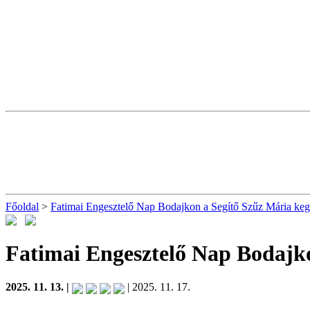
Főoldal
>
Fatimai Engesztelő Nap Bodajkon a Segítő Szűz Mária ke
Fatimai Engesztelő Nap Bodajk
2025. 11. 13. |
| 2025. 11. 17.