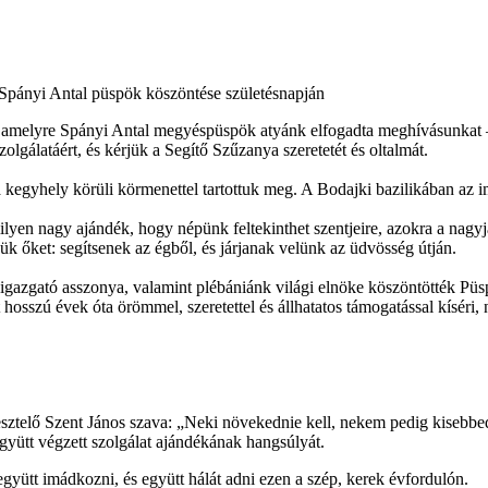
Spányi Antal püspök köszöntése születésnapján
 amelyre Spányi Antal megyéspüspök atyánk elfogadta meghívásunkat –
lgálatáért, és kérjük a Segítő Szűzanya szeretetét és oltalmát.
kegyhely körüli körmenettel tartottuk meg. A Bodajki bazilikában az im
n nagy ajándék, hogy népünk feltekinthet szentjeire, azokra a nagyjai
k őket: segítsenek az égből, és járjanak velünk az üdvösség útján.
gazgató asszonya, valamint plébániánk világi elnöke köszöntötték Püsp
szú évek óta örömmel, szeretettel és állhatatos támogatással kíséri, 
esztelő Szent János szava: „Neki növekednie kell, nekem pedig kisebbe
gyütt végzett szolgálat ajándékának hangsúlyát.
gyütt imádkozni, és együtt hálát adni ezen a szép, kerek évfordulón.