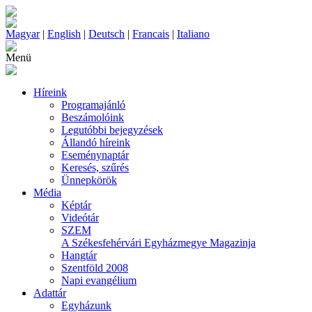
Magyar
|
English
|
Deutsch
|
Francais
|
Italiano
Menü
Híreink
Programajánló
Beszámolóink
Legutóbbi bejegyzések
Állandó híreink
Eseménynaptár
Keresés, szűrés
Ünnepkörök
Média
Képtár
Videótár
SZEM
A Székesfehérvári Egyházmegye Magazinja
Hangtár
Szentföld 2008
Napi evangélium
Adattár
Egyházunk