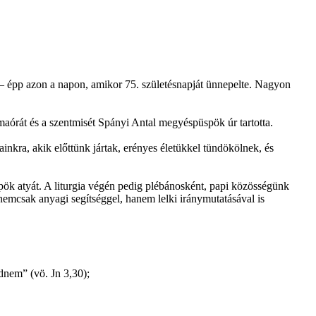
 épp azon a napon, amikor 75. születésnapját ünnepelte. Nagyon
aórát és a szentmisét Spányi Antal megyéspüspök úr tartotta.
nkra, akik előttünk jártak, erényes életükkel tündökölnek, és
ök atyát. A liturgia végén pedig plébánosként, papi közösségünk
nemcsak anyagi segítséggel, hanem lelki iránymutatásával is
dnem” (vö. Jn 3,30);