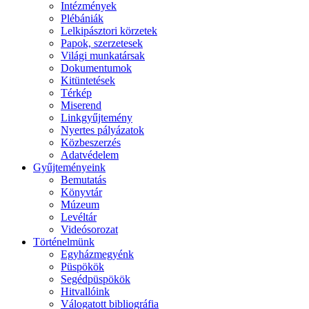
Intézmények
Plébániák
Lelkipásztori körzetek
Papok, szerzetesek
Világi munkatársak
Dokumentumok
Kitüntetések
Térkép
Miserend
Linkgyűjtemény
Nyertes pályázatok
Közbeszerzés
Adatvédelem
Gyűjteményeink
Bemutatás
Könyvtár
Múzeum
Levéltár
Videósorozat
Történelmünk
Egyházmegyénk
Püspökök
Segédpüspökök
Hitvallóink
Válogatott bibliográfia