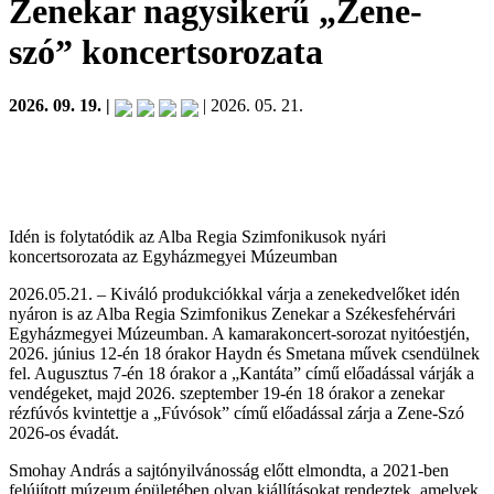
Zenekar nagysikerű „Zene-
szó” koncertsorozata
2026. 09. 19. |
| 2026. 05. 21.
Idén is folytatódik az Alba Regia Szimfonikusok nyári
koncertsorozata az Egyházmegyei Múzeumban
2026.05.21. – Kiváló produkciókkal várja a zenekedvelőket idén
nyáron is az Alba Regia Szimfonikus Zenekar a Székesfehérvári
Egyházmegyei Múzeumban. A kamarakoncert-sorozat nyitóestjén,
2026. június 12-én 18 órakor Haydn és Smetana művek csendülnek
fel. Augusztus 7-én 18 órakor a „Kantáta” című előadással várják a
vendégeket, majd 2026. szeptember 19-én 18 órakor a zenekar
rézfúvós kvintettje a „Fúvósok” című előadással zárja a Zene-Szó
2026-os évadát.
Smohay András a sajtónyilvánosság előtt elmondta, a 2021-ben
felújított múzeum épületében olyan kiállításokat rendeztek, amelyek