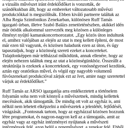
a vizuális művészet iránt érdeklődőket is vonzották, de
szándékukban állt, hogy az embereket változatosabb művészi
produkciókkal is megszólítsák. Ebben kiváló partnerre találtak az
Alba Regia Szimfonikus Zenekarban, különösen Ruff Tamás
igazgató úrban, illetve Szabó Balázs zenetörténészben, akikkel idén
már ötödik alkalommal szervezték meg közösen a különleges
élményt nyújtó kamarakoncertsorozatot. „Egy közös úton indultunk
el, amihez valójában az elején az utat is meg kellett építeni, de most
már ezen túl vagyunk, és közösen haladunk ezen az úton, és úgy
tapasztaljuk, hogy a közönség szereti ezeket a koncerteket.
Tulajdonképpen már teltházzal működünk, annak ellenére, hogy az
elején nehezen találtuk meg az utat a közönségünkhöz. Összeállt a
struktúrája is ezeknek a koncerteknek, egy vonósnégyessel kezdünk,
aztán egy oratórikus művel, és végül egy nagyobb volumenű
fúvószenekari produkcióval zárjuk ezt az ívet, amire nagy szeretettel
várjuk az érdeklődőket.”
Ruff Tamás az ARSO igazgatója arra emlékeztetett a történelem
folyamán soha nem volt könnyű a művészetnek, mindig kellettek
mecénások, akik támogatták. De mindig ott volt az egyház is, ami
nélkül nem lehetett elképzelni a művészetek a jelenlétét, fejlődését,
virágzását. „Fontosnak tartom, hogy az egyházzal közösen hozzunk
létre programokat, és nagyon-nagyon kell az a támogatás, amit az
egyház vagy az egyház intézményei nyújtanak a művészeti
intézmények felé, azon belül a zeneművészet, a zenekar felé. Ebből