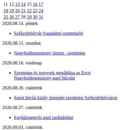
11
12
13
14
15
16
17
18
19
20
21
22
23
24
25
26
27
28
29
30
31
2026.08.14. péntek
Székesfehérvár fogadalmi szentmiséje
2026.08.15. szombat
Nagyboldogasszony ünnep - szentmise
2026.08.16. vasárnap
Szentmise és jegyesek megáldása az Ercsi
Nagyboldogasszony-napi búcsún
2026.08.20. csütörtök
Szent István király ünnepén szentmise Székesfehérváron
2026.08.27. csütörtök
Egyházmegyés papi zarándoklat
2026.09.03. csütörtök