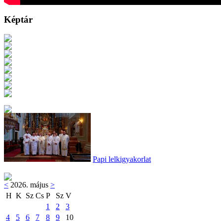
Képtár
Papi lelkigyakorlat
<
2026. május
>
H
K
Sz
Cs
P
Sz
V
1
2
3
4
5
6
7
8
9
10