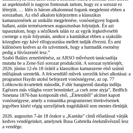
az aspektusból is nagyon fontosnak tartom, hogy ez a sorozat ez
létrejött. … Idén is három alkalommal fogunk megjelenni ebben a
sorozatban. Az első alkalom kifejezetten a klasszikus
kamarazenének az unikális megjelenése, vonósnégyest fogunk
hallani, aztán természetesen augusztusban folytatjuk. Én azt
tapasztalom, hogy a nézőknek talán ez az egyik legkedvesebb
csemege a nyár folyamán, amikor a kantátákat ebben a szakrális
közegben egy kávé elfogyasztása mellett tudják élvezni. És ami
különösen kedves az én szívemnek, hogy a harmadik esemény
pedig a fúvószenéé lesz.”
Szabó Balázs zenetörténész, az ARSO művészeti tanácsadója
mutatta be a Zene-Szó sorozat produkcióit. A sorozat nyitóestjét,
2026. június 12-én 18 órától a klasszikus kamarazene első számú
műfajának szentelik. A felcsendülő művek szerzőik kései alkotásai: a
programot Haydn utolsó befejezett vonósnégyese, az op. 77
Lobkowitz-kvartettek második, F-dúr hangnemű darabja indítja.
Egészen más világba vezet bennünket „a cseh zene atyja”, Bedřich
Smetana 1876-ban komponált első, „Életemből” alcímet kapott
vonósnégyese, amely a romantika programzenei törekvéseinek
jegyében kíséri végig szerzőjének tragédiáktól sem mentes életútját.
2026. augusztus 7-án 18 órakor a „Kantáta” című előadással várják
kedves vendégeinket, amelynek Busa Gabriella énekművésznő lesz
a vendége.