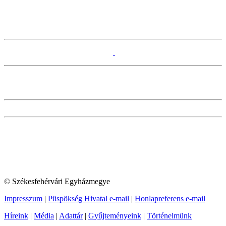
© Székesfehérvári Egyházmegye
Impresszum
|
Püspökség Hivatal e-mail
|
Honlapreferens e-mail
Híreink
|
Média
|
Adattár
|
Gyűjteményeink
|
Történelmünk