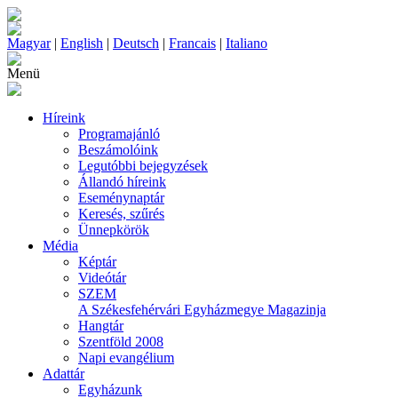
Magyar
|
English
|
Deutsch
|
Francais
|
Italiano
Menü
Híreink
Programajánló
Beszámolóink
Legutóbbi bejegyzések
Állandó híreink
Eseménynaptár
Keresés, szűrés
Ünnepkörök
Média
Képtár
Videótár
SZEM
A Székesfehérvári Egyházmegye Magazinja
Hangtár
Szentföld 2008
Napi evangélium
Adattár
Egyházunk