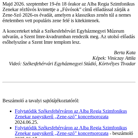
Majd 2026. szeptember 19-én 18 órakor az Alba Regia Szimfonikus
Zenekar rézfúvós kvintettje a „Fúvósok” című előadással zárják a
Zene-Szó 2026-os évadát, amelyen a klasszikus zenén túl a nemes
értelemben vett populáris zene felé is kitekintenek.
A koncerteket tehát a Székesfehérvári Egyházmegyei Múzeum
udvarán, a Szent Imre-kvadrumban rendezik meg. Az utolsó előadás
esőhelyszíne a Szent Imre templom lesz.
Berta Kata
Képek: Viniczay Attila
Videó: Székesfehérvári Egyházmegyei Stúdió, Körtvélyes Tivadar
Beszámoló a tavalyi sajtótájékoztatóról:
Folytatódik Székesfehérváron az Alba Regia Szimfonikus
Zenekar nagysikerű „Zene-szó” koncertsorozata
2024.06.25.
Folytatódik Székesfehérváron az Alba Regia Szimfonikus
Zenekar nagysikerű „Zene-szó” koncertsorozata
- beszámoló